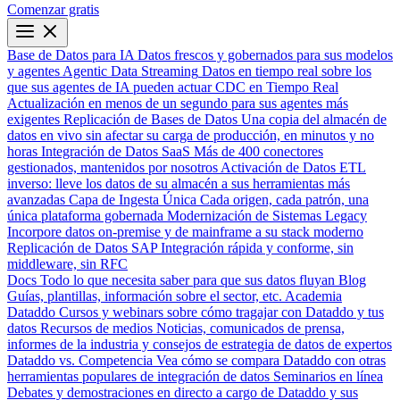
Comenzar gratis
Base de Datos para IA
Datos frescos y gobernados para sus modelos
y agentes
Agentic Data Streaming
Datos en tiempo real sobre los
que sus agentes de IA pueden actuar
CDC en Tiempo Real
Actualización en menos de un segundo para sus agentes más
exigentes
Replicación de Bases de Datos
Una copia del almacén de
datos en vivo sin afectar su carga de producción, en minutos y no
horas
Integración de Datos SaaS
Más de 400 conectores
gestionados, mantenidos por nosotros
Activación de Datos
ETL
inverso: lleve los datos de su almacén a sus herramientas más
avanzadas
Capa de Ingesta Única
Cada origen, cada patrón, una
única plataforma gobernada
Modernización de Sistemas Legacy
Incorpore datos on-premise y de mainframe a su stack moderno
Replicación de Datos SAP
Integración rápida y conforme, sin
middleware, sin RFC
Docs
Todo lo que necesita saber para que sus datos fluyan
Blog
Guías, plantillas, información sobre el sector, etc.
Academia
Dataddo
Cursos y webinars sobre cómo tragajar con Dataddo y tus
datos
Recursos de medios
Noticias, comunicados de prensa,
informes de la industria y consejos de estrategia de datos de expertos
Dataddo vs. Competencia
Vea cómo se compara Dataddo con otras
herramientas populares de integración de datos
Seminarios en línea
Debates y demostraciones en directo a cargo de Dataddo y sus