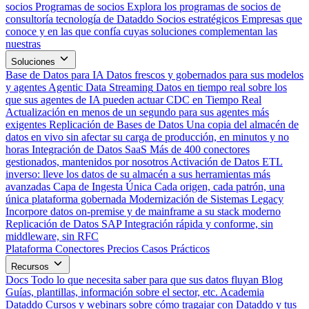
socios
Programas de socios
Explora los programas de socios de
consultoría tecnología de Dataddo
Socios estratégicos
Empresas que
conoce y en las que confía cuyas soluciones complementan las
nuestras
Soluciones
Base de Datos para IA
Datos frescos y gobernados para sus modelos
y agentes
Agentic Data Streaming
Datos en tiempo real sobre los
que sus agentes de IA pueden actuar
CDC en Tiempo Real
Actualización en menos de un segundo para sus agentes más
exigentes
Replicación de Bases de Datos
Una copia del almacén de
datos en vivo sin afectar su carga de producción, en minutos y no
horas
Integración de Datos SaaS
Más de 400 conectores
gestionados, mantenidos por nosotros
Activación de Datos
ETL
inverso: lleve los datos de su almacén a sus herramientas más
avanzadas
Capa de Ingesta Única
Cada origen, cada patrón, una
única plataforma gobernada
Modernización de Sistemas Legacy
Incorpore datos on-premise y de mainframe a su stack moderno
Replicación de Datos SAP
Integración rápida y conforme, sin
middleware, sin RFC
Plataforma
Conectores
Precios
Casos Prácticos
Recursos
Docs
Todo lo que necesita saber para que sus datos fluyan
Blog
Guías, plantillas, información sobre el sector, etc.
Academia
Dataddo
Cursos y webinars sobre cómo tragajar con Dataddo y tus