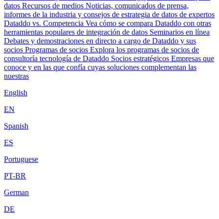
datos
Recursos de medios
Noticias, comunicados de prensa,
informes de la industria y consejos de estrategia de datos de expertos
Dataddo vs. Competencia
Vea cómo se compara Dataddo con otras
herramientas populares de integración de datos
Seminarios en línea
Debates y demostraciones en directo a cargo de Dataddo y sus
socios
Programas de socios
Explora los programas de socios de
consultoría tecnología de Dataddo
Socios estratégicos
Empresas que
conoce y en las que confía cuyas soluciones complementan las
nuestras
English
EN
Spanish
ES
Portuguese
PT-BR
German
DE