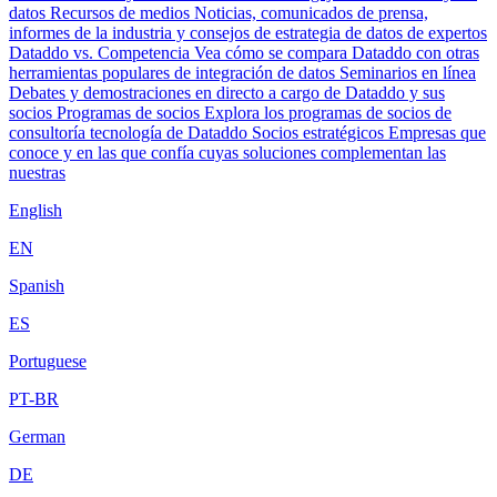
datos
Recursos de medios
Noticias, comunicados de prensa,
informes de la industria y consejos de estrategia de datos de expertos
Dataddo vs. Competencia
Vea cómo se compara Dataddo con otras
herramientas populares de integración de datos
Seminarios en línea
Debates y demostraciones en directo a cargo de Dataddo y sus
socios
Programas de socios
Explora los programas de socios de
consultoría tecnología de Dataddo
Socios estratégicos
Empresas que
conoce y en las que confía cuyas soluciones complementan las
nuestras
English
EN
Spanish
ES
Portuguese
PT-BR
German
DE