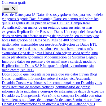
Comenzar gratis
Base de Datos para IA
Datos frescos y gobernados para sus modelos
y agentes
Agentic Data Streaming
Datos en tiempo real sobre los
que sus agentes de IA pueden actuar
CDC en Tiempo Real
Actualización en menos de un segundo para sus agentes más
exigentes
Replicación de Bases de Datos
Una copia del almacén de
datos en vivo sin afectar su carga de producción, en minutos y no
horas
Integración de Datos SaaS
Más de 400 conectores
gestionados, mantenidos por nosotros
Activación de Datos
ETL
inverso: lleve los datos de su almacén a sus herramientas más
avanzadas
Capa de Ingesta Única
Cada origen, cada patrón, una
única plataforma gobernada
Modernización de Sistemas Legacy
Incorpore datos on-premise y de mainframe a su stack moderno
Replicación de Datos SAP
Integración rápida y conforme, sin
middleware, sin RFC
Docs
Todo lo que necesita saber para que sus datos fluyan
Blog
Guías, plantillas, información sobre el sector, etc.
Academia
Dataddo
Cursos y webinars sobre cómo tragajar con Dataddo y tus
datos
Recursos de medios
Noticias, comunicados de prensa,
informes de la industria y consejos de estrategia de datos de expertos
Dataddo vs. Competencia
Vea cómo se compara Dataddo con otras
herramientas populares de integración de datos
Seminarios en línea
Debates y demostraciones en directo a cargo de Dataddo y sus