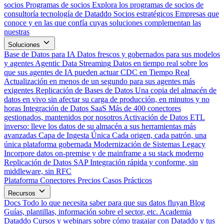
socios
Programas de socios
Explora los programas de socios de
consultoría tecnología de Dataddo
Socios estratégicos
Empresas que
conoce y en las que confía cuyas soluciones complementan las
nuestras
Soluciones
Base de Datos para IA
Datos frescos y gobernados para sus modelos
y agentes
Agentic Data Streaming
Datos en tiempo real sobre los
que sus agentes de IA pueden actuar
CDC en Tiempo Real
Actualización en menos de un segundo para sus agentes más
exigentes
Replicación de Bases de Datos
Una copia del almacén de
datos en vivo sin afectar su carga de producción, en minutos y no
horas
Integración de Datos SaaS
Más de 400 conectores
gestionados, mantenidos por nosotros
Activación de Datos
ETL
inverso: lleve los datos de su almacén a sus herramientas más
avanzadas
Capa de Ingesta Única
Cada origen, cada patrón, una
única plataforma gobernada
Modernización de Sistemas Legacy
Incorpore datos on-premise y de mainframe a su stack moderno
Replicación de Datos SAP
Integración rápida y conforme, sin
middleware, sin RFC
Plataforma
Conectores
Precios
Casos Prácticos
Recursos
Docs
Todo lo que necesita saber para que sus datos fluyan
Blog
Guías, plantillas, información sobre el sector, etc.
Academia
Dataddo
Cursos y webinars sobre cómo tragajar con Dataddo y tus