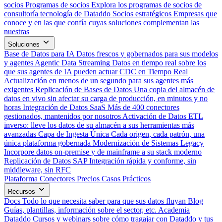
socios
Programas de socios
Explora los programas de socios de
consultoría tecnología de Dataddo
Socios estratégicos
Empresas que
conoce y en las que confía cuyas soluciones complementan las
nuestras
Soluciones
Base de Datos para IA
Datos frescos y gobernados para sus modelos
y agentes
Agentic Data Streaming
Datos en tiempo real sobre los
que sus agentes de IA pueden actuar
CDC en Tiempo Real
Actualización en menos de un segundo para sus agentes más
exigentes
Replicación de Bases de Datos
Una copia del almacén de
datos en vivo sin afectar su carga de producción, en minutos y no
horas
Integración de Datos SaaS
Más de 400 conectores
gestionados, mantenidos por nosotros
Activación de Datos
ETL
inverso: lleve los datos de su almacén a sus herramientas más
avanzadas
Capa de Ingesta Única
Cada origen, cada patrón, una
única plataforma gobernada
Modernización de Sistemas Legacy
Incorpore datos on-premise y de mainframe a su stack moderno
Replicación de Datos SAP
Integración rápida y conforme, sin
middleware, sin RFC
Plataforma
Conectores
Precios
Casos Prácticos
Recursos
Docs
Todo lo que necesita saber para que sus datos fluyan
Blog
Guías, plantillas, información sobre el sector, etc.
Academia
Dataddo
Cursos y webinars sobre cómo tragajar con Dataddo y tus