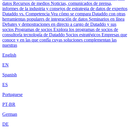
datos
Recursos de medios
Noticias, comunicados de prensa,
informes de la industria y consejos de estrategia de datos de expertos
Dataddo vs. Competencia
Vea cómo se compara Dataddo con otras
herramientas populares de integración de datos
Seminarios en línea
Debates y demostraciones en directo a cargo de Dataddo y sus
socios
Programas de socios
Explora los programas de socios de
consultoría tecnología de Dataddo
Socios estratégicos
Empresas que
conoce y en las que confía cuyas soluciones complementan las
nuestras
English
EN
Spanish
ES
Portuguese
PT-BR
German
DE