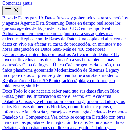
Comenzar gratis
Base de Datos para IA
Datos frescos y gobernados para sus modelos
y agentes
Agentic Data Streaming
Datos en tiempo real sobre los
que sus agentes de IA pueden actuar
CDC en Tiempo Real
Actualización en menos de un segundo para sus agentes más
exigentes
Replicación de Bases de Datos
Una copia del almacén de
datos en vivo sin afectar su carga de producción, en minutos y no
horas
Integración de Datos SaaS
Más de 400 conectores
gestionados, mantenidos por nosotros
Activación de Datos
ETL
inverso: lleve los datos de su almacén a sus herramientas más
avanzadas
Capa de Ingesta Única
Cada origen, cada patrón, una
única plataforma gobernada
Modernización de Sistemas Legacy
Incorpore datos on-premise y de mainframe a su stack moderno
Replicación de Datos SAP
Integración rápida y conforme, sin
middleware, sin RFC
Docs
Todo lo que necesita saber para que sus datos fluyan
Blog
Guías, plantillas, información sobre el sector, etc.
Academia
Dataddo
Cursos y webinars sobre cómo tragajar con Dataddo y tus
datos
Recursos de medios
Noticias, comunicados de prensa,
informes de la industria y consejos de estrategia de datos de expertos
Dataddo vs. Competencia
Vea cómo se compara Dataddo con otras
herramientas populares de integración de datos
Seminarios en línea
Debates y demostraciones en directo a cargo de Dataddo y sus