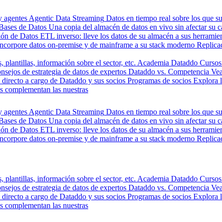
y agentes
Agentic Data Streaming
Datos en tiempo real sobre los que s
Bases de Datos
Una copia del almacén de datos en vivo sin afectar su 
ión de Datos
ETL inverso: lleve los datos de su almacén a sus herrami
Incorpore datos on-premise y de mainframe a su stack moderno
Replica
, plantillas, información sobre el sector, etc.
Academia Dataddo
Cursos
nsejos de estrategia de datos de expertos
Dataddo vs. Competencia
Vea
directo a cargo de Dataddo y sus socios
Programas de socios
Explora 
s complementan las nuestras
y agentes
Agentic Data Streaming
Datos en tiempo real sobre los que s
Bases de Datos
Una copia del almacén de datos en vivo sin afectar su 
ión de Datos
ETL inverso: lleve los datos de su almacén a sus herrami
Incorpore datos on-premise y de mainframe a su stack moderno
Replica
, plantillas, información sobre el sector, etc.
Academia Dataddo
Cursos
nsejos de estrategia de datos de expertos
Dataddo vs. Competencia
Vea
directo a cargo de Dataddo y sus socios
Programas de socios
Explora 
s complementan las nuestras