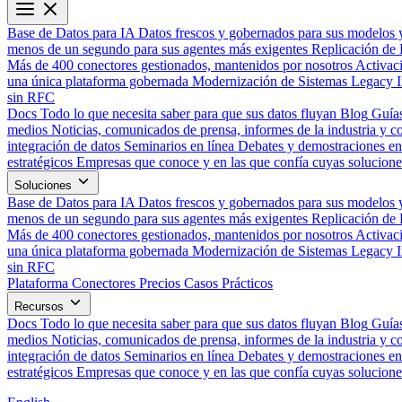
Base de Datos para IA
Datos frescos y gobernados para sus modelos 
menos de un segundo para sus agentes más exigentes
Replicación de 
Más de 400 conectores gestionados, mantenidos por nosotros
Activac
una única plataforma gobernada
Modernización de Sistemas Legacy
sin RFC
Docs
Todo lo que necesita saber para que sus datos fluyan
Blog
Guías
medios
Noticias, comunicados de prensa, informes de la industria y co
integración de datos
Seminarios en línea
Debates y demostraciones en 
estratégicos
Empresas que conoce y en las que confía cuyas solucione
Soluciones
Base de Datos para IA
Datos frescos y gobernados para sus modelos 
menos de un segundo para sus agentes más exigentes
Replicación de 
Más de 400 conectores gestionados, mantenidos por nosotros
Activac
una única plataforma gobernada
Modernización de Sistemas Legacy
sin RFC
Plataforma
Conectores
Precios
Casos Prácticos
Recursos
Docs
Todo lo que necesita saber para que sus datos fluyan
Blog
Guías
medios
Noticias, comunicados de prensa, informes de la industria y co
integración de datos
Seminarios en línea
Debates y demostraciones en 
estratégicos
Empresas que conoce y en las que confía cuyas solucione