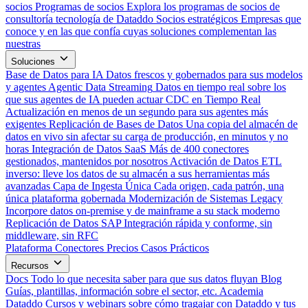
socios
Programas de socios
Explora los programas de socios de
consultoría tecnología de Dataddo
Socios estratégicos
Empresas que
conoce y en las que confía cuyas soluciones complementan las
nuestras
Soluciones
Base de Datos para IA
Datos frescos y gobernados para sus modelos
y agentes
Agentic Data Streaming
Datos en tiempo real sobre los
que sus agentes de IA pueden actuar
CDC en Tiempo Real
Actualización en menos de un segundo para sus agentes más
exigentes
Replicación de Bases de Datos
Una copia del almacén de
datos en vivo sin afectar su carga de producción, en minutos y no
horas
Integración de Datos SaaS
Más de 400 conectores
gestionados, mantenidos por nosotros
Activación de Datos
ETL
inverso: lleve los datos de su almacén a sus herramientas más
avanzadas
Capa de Ingesta Única
Cada origen, cada patrón, una
única plataforma gobernada
Modernización de Sistemas Legacy
Incorpore datos on-premise y de mainframe a su stack moderno
Replicación de Datos SAP
Integración rápida y conforme, sin
middleware, sin RFC
Plataforma
Conectores
Precios
Casos Prácticos
Recursos
Docs
Todo lo que necesita saber para que sus datos fluyan
Blog
Guías, plantillas, información sobre el sector, etc.
Academia
Dataddo
Cursos y webinars sobre cómo tragajar con Dataddo y tus