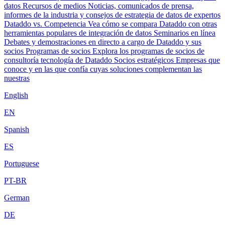
datos
Recursos de medios
Noticias, comunicados de prensa,
informes de la industria y consejos de estrategia de datos de expertos
Dataddo vs. Competencia
Vea cómo se compara Dataddo con otras
herramientas populares de integración de datos
Seminarios en línea
Debates y demostraciones en directo a cargo de Dataddo y sus
socios
Programas de socios
Explora los programas de socios de
consultoría tecnología de Dataddo
Socios estratégicos
Empresas que
conoce y en las que confía cuyas soluciones complementan las
nuestras
English
EN
Spanish
ES
Portuguese
PT-BR
German
DE