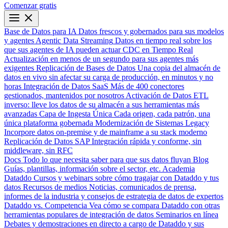
Comenzar gratis
Base de Datos para IA
Datos frescos y gobernados para sus modelos
y agentes
Agentic Data Streaming
Datos en tiempo real sobre los
que sus agentes de IA pueden actuar
CDC en Tiempo Real
Actualización en menos de un segundo para sus agentes más
exigentes
Replicación de Bases de Datos
Una copia del almacén de
datos en vivo sin afectar su carga de producción, en minutos y no
horas
Integración de Datos SaaS
Más de 400 conectores
gestionados, mantenidos por nosotros
Activación de Datos
ETL
inverso: lleve los datos de su almacén a sus herramientas más
avanzadas
Capa de Ingesta Única
Cada origen, cada patrón, una
única plataforma gobernada
Modernización de Sistemas Legacy
Incorpore datos on-premise y de mainframe a su stack moderno
Replicación de Datos SAP
Integración rápida y conforme, sin
middleware, sin RFC
Docs
Todo lo que necesita saber para que sus datos fluyan
Blog
Guías, plantillas, información sobre el sector, etc.
Academia
Dataddo
Cursos y webinars sobre cómo tragajar con Dataddo y tus
datos
Recursos de medios
Noticias, comunicados de prensa,
informes de la industria y consejos de estrategia de datos de expertos
Dataddo vs. Competencia
Vea cómo se compara Dataddo con otras
herramientas populares de integración de datos
Seminarios en línea
Debates y demostraciones en directo a cargo de Dataddo y sus