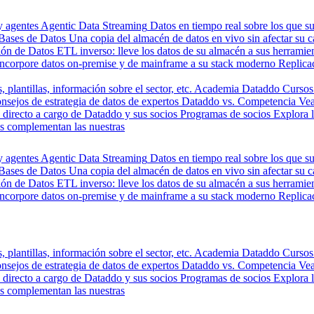
y agentes
Agentic Data Streaming
Datos en tiempo real sobre los que s
Bases de Datos
Una copia del almacén de datos en vivo sin afectar su 
ión de Datos
ETL inverso: lleve los datos de su almacén a sus herrami
Incorpore datos on-premise y de mainframe a su stack moderno
Replica
, plantillas, información sobre el sector, etc.
Academia Dataddo
Cursos
nsejos de estrategia de datos de expertos
Dataddo vs. Competencia
Vea
directo a cargo de Dataddo y sus socios
Programas de socios
Explora 
s complementan las nuestras
y agentes
Agentic Data Streaming
Datos en tiempo real sobre los que s
Bases de Datos
Una copia del almacén de datos en vivo sin afectar su 
ión de Datos
ETL inverso: lleve los datos de su almacén a sus herrami
Incorpore datos on-premise y de mainframe a su stack moderno
Replica
, plantillas, información sobre el sector, etc.
Academia Dataddo
Cursos
nsejos de estrategia de datos de expertos
Dataddo vs. Competencia
Vea
directo a cargo de Dataddo y sus socios
Programas de socios
Explora 
s complementan las nuestras