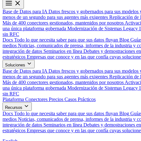
Base de Datos para IA
Datos frescos y gobernados para sus modelos 
menos de un segundo para sus agentes más exigentes
Replicación de 
Más de 400 conectores gestionados, mantenidos por nosotros
Activac
una única plataforma gobernada
Modernización de Sistemas Legacy
sin RFC
Docs
Todo lo que necesita saber para que sus datos fluyan
Blog
Guías
medios
Noticias, comunicados de prensa, informes de la industria y co
integración de datos
Seminarios en línea
Debates y demostraciones en 
estratégicos
Empresas que conoce y en las que confía cuyas solucione
Soluciones
Base de Datos para IA
Datos frescos y gobernados para sus modelos 
menos de un segundo para sus agentes más exigentes
Replicación de 
Más de 400 conectores gestionados, mantenidos por nosotros
Activac
una única plataforma gobernada
Modernización de Sistemas Legacy
sin RFC
Plataforma
Conectores
Precios
Casos Prácticos
Recursos
Docs
Todo lo que necesita saber para que sus datos fluyan
Blog
Guías
medios
Noticias, comunicados de prensa, informes de la industria y co
integración de datos
Seminarios en línea
Debates y demostraciones en 
estratégicos
Empresas que conoce y en las que confía cuyas solucione