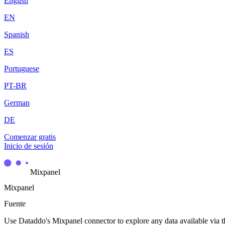
English
EN
Spanish
ES
Portuguese
PT-BR
German
DE
Comenzar gratis
Inicio de sesión
Mixpanel
Mixpanel
Fuente
Use Dataddo's Mixpanel connector to explore any data available via th