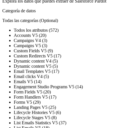
Explora los datos que puedes extraer de
Salesforce Pardot
Categoría de datos
Todas las categorías
(Optional)
Todos los atributos (572)
Accounts V5 (20)
Campaigns V4 (3)
Campaigns V5 (3)
Custom Fields V5 (9)
Custom Redirects V5 (17)
Dynamic content V4 (5)
Dynamic content V5 (5)
Email Templates V5 (17)
Email clicks V4 (5)
Emails V5 (14)
Engagement Studio Programs V5 (14)
Form Fields V5 (20)
Form Handlers V5 (17)
Forms V5 (29)
Landing Pages V5 (25)
Lifecycle Histories V5 (6)
Lifecycle Stages V5 (8)
List Emails Statistics V5 (37)
List Emails V5 (18)