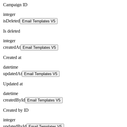
Campaign ID
integer
isDeleted
Email Templates V5
Is deleted
integer
createdAt
Email Templates V5
Created at
datetime
updatedAt
Email Templates V5
Updated at
datetime
createdById
Email Templates V5
Created by ID
integer
updatedById
Email Templates V5