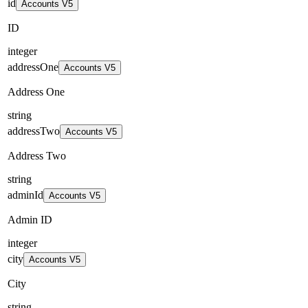
id
Accounts V5
ID
integer
addressOne
Accounts V5
Address One
string
addressTwo
Accounts V5
Address Two
string
adminId
Accounts V5
Admin ID
integer
city
Accounts V5
City
string