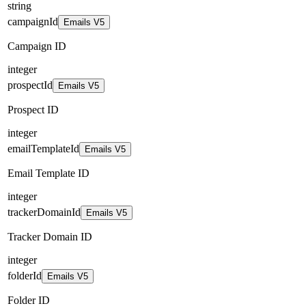
string
campaignId
Emails V5
Campaign ID
integer
prospectId
Emails V5
Prospect ID
integer
emailTemplateId
Emails V5
Email Template ID
integer
trackerDomainId
Emails V5
Tracker Domain ID
integer
folderId
Emails V5
Folder ID