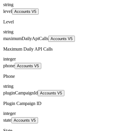
string
level
Accounts V5
Level
string
maximumDailyApiCalls
Accounts V5
Maximum Daily API Calls
integer
phone
Accounts V5
Phone
string
pluginCampaignId
Accounts V5
Plugin Campaign ID
integer
state
Accounts V5
State