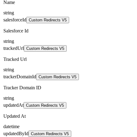
Name
string
salesforceId
Custom Redirects V5
Salesforce Id
string
trackedUrl
Custom Redirects V5
Tracked Url
string
trackerDomainId
Custom Redirects V5
Tracker Domain ID
string
updatedAt
Custom Redirects V5
Updated At
datetime
updatedById
Custom Redirects V5