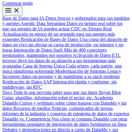
Comenzar gratis
Base de Datos para IA
Datos frescos y gobernados para sus modelos
y agentes
Agentic Data Streaming
Datos en tiempo real sobre los
que sus agentes de IA pueden actuar
CDC en Tiempo Real
Actualización en menos de un segundo para sus agentes más
exigentes
Replicación de Bases de Datos
Una copia del almacén de
datos en vivo sin afectar su carga de producción, en minutos y no
horas
Integración de Datos SaaS
Más de 400 conectores
gestionados, mantenidos por nosotros
Activación de Datos
ETL
inverso: lleve los datos de su almacén a sus herramientas más
avanzadas
Capa de Ingesta Única
Cada origen, cada patrón, una
única plataforma gobernada
Modernización de Sistemas Legacy
Incorpore datos on-premise y de mainframe a su stack moderno
Replicación de Datos SAP
Integración rápida y conforme, sin
middleware, sin RFC
Docs
Todo lo que necesita saber para que sus datos fluyan
Blog
Guías, plantillas, información sobre el sector, etc.
Academia
Dataddo
Cursos y webinars sobre cómo tragajar con Dataddo y tus
datos
Recursos de medios
Noticias, comunicados de prensa,
informes de la industria y consejos de estrategia de datos de expertos
Dataddo vs. Competencia
Vea cómo se compara Dataddo con otras
herramientas populares de integración de datos
Seminarios en línea
Debates y demostraciones en directo a cargo de Dataddo y sus