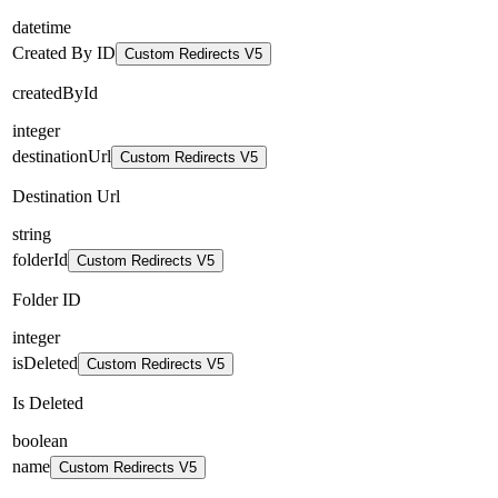
datetime
Created By ID
Custom Redirects V5
createdById
integer
destinationUrl
Custom Redirects V5
Destination Url
string
folderId
Custom Redirects V5
Folder ID
integer
isDeleted
Custom Redirects V5
Is Deleted
boolean
name
Custom Redirects V5