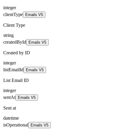
integer
clientType
Emails V5
Client Type
string
createdById
Emails V5
Created by ID
integer
listEmailId
Emails V5
List Email ID
integer
sentAt
Emails V5
Sent at
datetime
isOperational
Emails V5