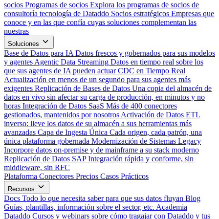
socios
Programas de socios
Explora los programas de socios de
consultoría tecnología de Dataddo
Socios estratégicos
Empresas que
conoce y en las que confía cuyas soluciones complementan las
nuestras
Soluciones
Base de Datos para IA
Datos frescos y gobernados para sus modelos
y agentes
Agentic Data Streaming
Datos en tiempo real sobre los
que sus agentes de IA pueden actuar
CDC en Tiempo Real
Actualización en menos de un segundo para sus agentes más
exigentes
Replicación de Bases de Datos
Una copia del almacén de
datos en vivo sin afectar su carga de producción, en minutos y no
horas
Integración de Datos SaaS
Más de 400 conectores
gestionados, mantenidos por nosotros
Activación de Datos
ETL
inverso: lleve los datos de su almacén a sus herramientas más
avanzadas
Capa de Ingesta Única
Cada origen, cada patrón, una
única plataforma gobernada
Modernización de Sistemas Legacy
Incorpore datos on-premise y de mainframe a su stack moderno
Replicación de Datos SAP
Integración rápida y conforme, sin
middleware, sin RFC
Plataforma
Conectores
Precios
Casos Prácticos
Recursos
Docs
Todo lo que necesita saber para que sus datos fluyan
Blog
Guías, plantillas, información sobre el sector, etc.
Academia
Dataddo
Cursos y webinars sobre cómo tragajar con Dataddo y tus