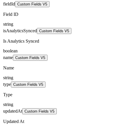
fieldId
Custom Fields V5
Field ID
string
isAnalyticsSynced
Custom Fields V5
Is Analytics Synced
boolean
name
Custom Fields V5
Name
string
type
Custom Fields V5
Type
string
updatedAt
Custom Fields V5
Updated At