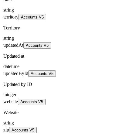
string
territory
Accounts V5
Territory
string
updatedAt
Accounts V5
Updated at
datetime
updatedById
Accounts V5
Updated by ID
integer
website
Accounts V5
Website
string
zip
Accounts V5