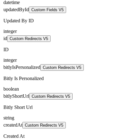
datetime
updatedById
Custom Fields V5
Updated By ID
integer
id
Custom Redirects V5
ID
integer
bitlyIsPersonalized
Custom Redirects V5
Bitly Is Personalized
boolean
bitlyShortUrl
Custom Redirects V5
Bitly Short Url
string
createdAt
Custom Redirects V5
Created At