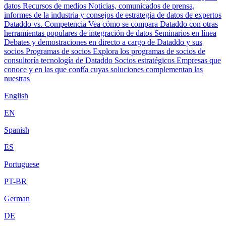
datos
Recursos de medios
Noticias, comunicados de prensa,
informes de la industria y consejos de estrategia de datos de expertos
Dataddo vs. Competencia
Vea cómo se compara Dataddo con otras
herramientas populares de integración de datos
Seminarios en línea
Debates y demostraciones en directo a cargo de Dataddo y sus
socios
Programas de socios
Explora los programas de socios de
consultoría tecnología de Dataddo
Socios estratégicos
Empresas que
conoce y en las que confía cuyas soluciones complementan las
nuestras
English
EN
Spanish
ES
Portuguese
PT-BR
German
DE