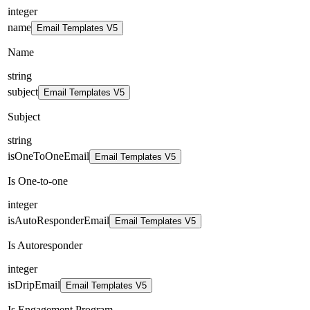
integer
name
Email Templates V5
Name
string
subject
Email Templates V5
Subject
string
isOneToOneEmail
Email Templates V5
Is One-to-one
integer
isAutoResponderEmail
Email Templates V5
Is Autoresponder
integer
isDripEmail
Email Templates V5
Is Engagement Program