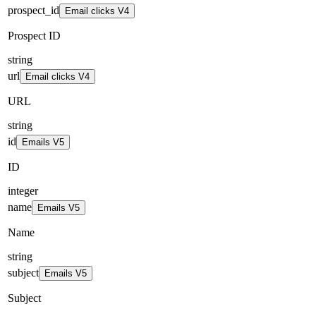
prospect_id
Email clicks V4
Prospect ID
string
url
Email clicks V4
URL
string
id
Emails V5
ID
integer
name
Emails V5
Name
string
subject
Emails V5
Subject