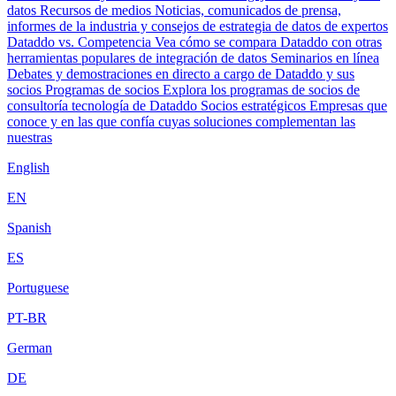
datos
Recursos de medios
Noticias, comunicados de prensa,
informes de la industria y consejos de estrategia de datos de expertos
Dataddo vs. Competencia
Vea cómo se compara Dataddo con otras
herramientas populares de integración de datos
Seminarios en línea
Debates y demostraciones en directo a cargo de Dataddo y sus
socios
Programas de socios
Explora los programas de socios de
consultoría tecnología de Dataddo
Socios estratégicos
Empresas que
conoce y en las que confía cuyas soluciones complementan las
nuestras
English
EN
Spanish
ES
Portuguese
PT-BR
German
DE