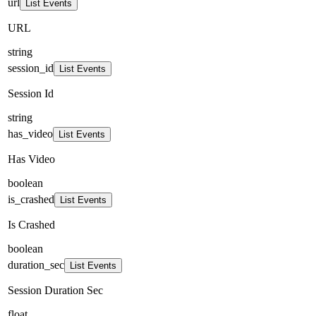
url
List Events
URL
string
session_id
List Events
Session Id
string
has_video
List Events
Has Video
boolean
is_crashed
List Events
Is Crashed
boolean
duration_sec
List Events
Session Duration Sec
float