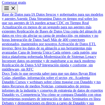
Comenzar gratis
Base de Datos para IA
Datos frescos y gobernados para sus modelos
y agentes
Agentic Data Streaming
Datos en tiempo real sobre los
que sus agentes de IA pueden actuar
CDC en Tiempo Real
Actualización en menos de un segundo para sus agentes más
exigentes
Replicación de Bases de Datos
Una copia del almacén de
datos en vivo sin afectar su carga de producción, en minutos y no
horas
Integración de Datos SaaS
Más de 400 conectores
gestionados, mantenidos por nosotros
Activación de Datos
ETL
inverso: lleve los datos de su almacén a sus herramientas más
avanzadas
Capa de Ingesta Única
Cada origen, cada patrón, una
única plataforma gobernada
Modernización de Sistemas Legacy
Incorpore datos on-premise y de mainframe a su stack moderno
Replicación de Datos SAP
Integración rápida y conforme, sin
middleware, sin RFC
Docs
Todo lo que necesita saber para que sus datos fluyan
Blog
Guías, plantillas, información sobre el sector, etc.
Academia
Dataddo
Cursos y webinars sobre cómo tragajar con Dataddo y tus
datos
Recursos de medios
Noticias, comunicados de prensa,
informes de la industria y consejos de estrategia de datos de expertos
Dataddo vs. Competencia
Vea cómo se compara Dataddo con otras
herramientas populares de integración de datos
Seminarios en línea
Debates y demostraciones en directo a cargo de Dataddo y sus