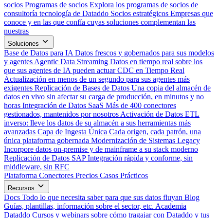
socios
Programas de socios
Explora los programas de socios de
consultoría tecnología de Dataddo
Socios estratégicos
Empresas que
conoce y en las que confía cuyas soluciones complementan las
nuestras
Soluciones
Base de Datos para IA
Datos frescos y gobernados para sus modelos
y agentes
Agentic Data Streaming
Datos en tiempo real sobre los
que sus agentes de IA pueden actuar
CDC en Tiempo Real
Actualización en menos de un segundo para sus agentes más
exigentes
Replicación de Bases de Datos
Una copia del almacén de
datos en vivo sin afectar su carga de producción, en minutos y no
horas
Integración de Datos SaaS
Más de 400 conectores
gestionados, mantenidos por nosotros
Activación de Datos
ETL
inverso: lleve los datos de su almacén a sus herramientas más
avanzadas
Capa de Ingesta Única
Cada origen, cada patrón, una
única plataforma gobernada
Modernización de Sistemas Legacy
Incorpore datos on-premise y de mainframe a su stack moderno
Replicación de Datos SAP
Integración rápida y conforme, sin
middleware, sin RFC
Plataforma
Conectores
Precios
Casos Prácticos
Recursos
Docs
Todo lo que necesita saber para que sus datos fluyan
Blog
Guías, plantillas, información sobre el sector, etc.
Academia
Dataddo
Cursos y webinars sobre cómo tragajar con Dataddo y tus