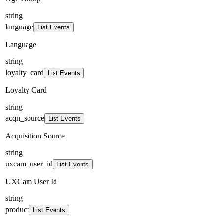
string
language
List Events
Language
string
loyalty_card
List Events
Loyalty Card
string
acqn_source
List Events
Acquisition Source
string
uxcam_user_id
List Events
UXCam User Id
string
product
List Events