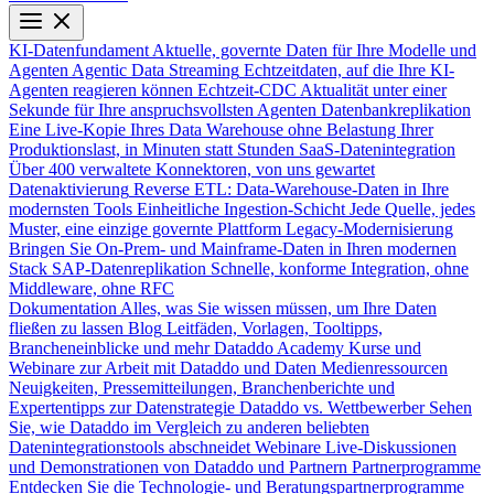
KI-Datenfundament
Aktuelle, governte Daten für Ihre Modelle und
Agenten
Agentic Data Streaming
Echtzeitdaten, auf die Ihre KI-
Agenten reagieren können
Echtzeit-CDC
Aktualität unter einer
Sekunde für Ihre anspruchsvollsten Agenten
Datenbankreplikation
Eine Live-Kopie Ihres Data Warehouse ohne Belastung Ihrer
Produktionslast, in Minuten statt Stunden
SaaS-Datenintegration
Über 400 verwaltete Konnektoren, von uns gewartet
Datenaktivierung
Reverse ETL: Data-Warehouse-Daten in Ihre
modernsten Tools
Einheitliche Ingestion-Schicht
Jede Quelle, jedes
Muster, eine einzige governte Plattform
Legacy-Modernisierung
Bringen Sie On-Prem- und Mainframe-Daten in Ihren modernen
Stack
SAP-Datenreplikation
Schnelle, konforme Integration, ohne
Middleware, ohne RFC
Dokumentation
Alles, was Sie wissen müssen, um Ihre Daten
fließen zu lassen
Blog
Leitfäden, Vorlagen, Tooltipps,
Brancheneinblicke und mehr
Dataddo Academy
Kurse und
Webinare zur Arbeit mit Dataddo und Daten
Medienressourcen
Neuigkeiten, Pressemitteilungen, Branchenberichte und
Expertentipps zur Datenstrategie
Dataddo vs. Wettbewerber
Sehen
Sie, wie Dataddo im Vergleich zu anderen beliebten
Datenintegrationstools abschneidet
Webinare
Live-Diskussionen
und Demonstrationen von Dataddo und Partnern
Partnerprogramme
Entdecken Sie die Technologie- und Beratungspartnerprogramme