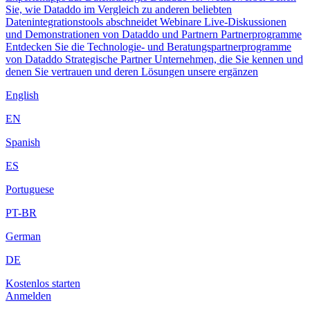
Sie, wie Dataddo im Vergleich zu anderen beliebten
Datenintegrationstools abschneidet
Webinare
Live-Diskussionen
und Demonstrationen von Dataddo und Partnern
Partnerprogramme
Entdecken Sie die Technologie- und Beratungspartnerprogramme
von Dataddo
Strategische Partner
Unternehmen, die Sie kennen und
denen Sie vertrauen und deren Lösungen unsere ergänzen
English
EN
Spanish
ES
Portuguese
PT-BR
German
DE
Kostenlos starten
Anmelden