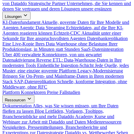
von Dataddo
Strategische Partner
Unternehmen, die Sie kennen und
denen Sie vertrauen und deren Lösungen unsere ergänzen
Lösungen
KI-Datenfundament
Aktuelle, governte Daten für Ihre Modelle und
Agenten
Agentic Data Streaming
Echtzeitdaten, auf die Ihre KI-
Agenten reagieren können
Echtzeit-CDC
Aktualität unter einer
Sekunde für Ihre anspruchsvollsten Agenten
Datenbankreplikation
Eine Live-Kopie Ihres Data Warehouse ohne Belastung Ihrer
Produktionslast, in Minuten statt Stunden
SaaS-Datenintegration
Über 400 verwaltete Konnektoren, von uns gewartet
Datenaktivierung
Reverse ETL: Data-Warehouse-Daten in Ihre
modernsten Tools
Einheitliche Ingestion-Schicht
Jede Quelle, jedes
Muster, eine einzige governte Plattform
Legacy-Modernisierung
Bringen Sie On-Prem- und Mainframe-Daten in Ihren modernen
Stack
SAP-Datenreplikation
Schnelle, konforme Integration, ohne
Middleware, ohne RFC
Plattform
Konnektoren
Preise
Fallstudien
Ressourcen
Dokumentation
Alles, was Sie wissen müssen, um Ihre Daten
fließen zu lassen
Blog
Leitfäden, Vorlagen, Tooltipps,
Brancheneinblicke und mehr
Dataddo Academy
Kurse und
Webinare zur Arbeit mit Dataddo und Daten
Medienressourcen
Neuigkeiten, Pressemitteilungen, Branchenberichte und
Expertentipps zur Datenstrategie
Dataddo vs. Wettbewerber
Sehen