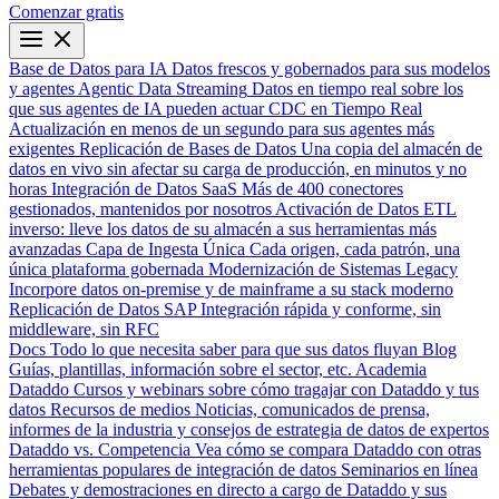
Comenzar gratis
Base de Datos para IA
Datos frescos y gobernados para sus modelos
y agentes
Agentic Data Streaming
Datos en tiempo real sobre los
que sus agentes de IA pueden actuar
CDC en Tiempo Real
Actualización en menos de un segundo para sus agentes más
exigentes
Replicación de Bases de Datos
Una copia del almacén de
datos en vivo sin afectar su carga de producción, en minutos y no
horas
Integración de Datos SaaS
Más de 400 conectores
gestionados, mantenidos por nosotros
Activación de Datos
ETL
inverso: lleve los datos de su almacén a sus herramientas más
avanzadas
Capa de Ingesta Única
Cada origen, cada patrón, una
única plataforma gobernada
Modernización de Sistemas Legacy
Incorpore datos on-premise y de mainframe a su stack moderno
Replicación de Datos SAP
Integración rápida y conforme, sin
middleware, sin RFC
Docs
Todo lo que necesita saber para que sus datos fluyan
Blog
Guías, plantillas, información sobre el sector, etc.
Academia
Dataddo
Cursos y webinars sobre cómo tragajar con Dataddo y tus
datos
Recursos de medios
Noticias, comunicados de prensa,
informes de la industria y consejos de estrategia de datos de expertos
Dataddo vs. Competencia
Vea cómo se compara Dataddo con otras
herramientas populares de integración de datos
Seminarios en línea
Debates y demostraciones en directo a cargo de Dataddo y sus