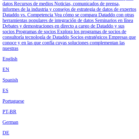
datos
Recursos de medios
Noticias, comunicados de prensa,
informes de la industria y consejos de estrategia de datos de expertos
Dataddo vs. Competencia
Vea cómo se compara Dataddo con otras
herramientas populares de integración de datos
Seminarios en línea
Debates y demostraciones en directo a cargo de Dataddo y sus
socios
Programas de socios
Explora los programas de socios de
consultoría tecnología de Dataddo
Socios estratégicos
Empresas que
conoce y en las que confía cuyas soluciones complementan las
nuestras
English
EN
Spanish
ES
Portuguese
PT-BR
German
DE