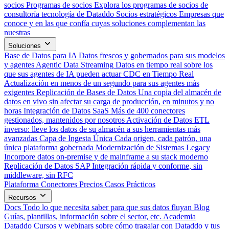
socios
Programas de socios
Explora los programas de socios de
consultoría tecnología de Dataddo
Socios estratégicos
Empresas que
conoce y en las que confía cuyas soluciones complementan las
nuestras
Soluciones
Base de Datos para IA
Datos frescos y gobernados para sus modelos
y agentes
Agentic Data Streaming
Datos en tiempo real sobre los
que sus agentes de IA pueden actuar
CDC en Tiempo Real
Actualización en menos de un segundo para sus agentes más
exigentes
Replicación de Bases de Datos
Una copia del almacén de
datos en vivo sin afectar su carga de producción, en minutos y no
horas
Integración de Datos SaaS
Más de 400 conectores
gestionados, mantenidos por nosotros
Activación de Datos
ETL
inverso: lleve los datos de su almacén a sus herramientas más
avanzadas
Capa de Ingesta Única
Cada origen, cada patrón, una
única plataforma gobernada
Modernización de Sistemas Legacy
Incorpore datos on-premise y de mainframe a su stack moderno
Replicación de Datos SAP
Integración rápida y conforme, sin
middleware, sin RFC
Plataforma
Conectores
Precios
Casos Prácticos
Recursos
Docs
Todo lo que necesita saber para que sus datos fluyan
Blog
Guías, plantillas, información sobre el sector, etc.
Academia
Dataddo
Cursos y webinars sobre cómo tragajar con Dataddo y tus