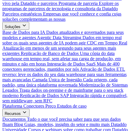
vivo pela Dataddo e parceiros
Programa de parceria
Explore os
programas de parceiros de tecnologia e consultoria da Dataddo
Parceiros estratégicos
Empresas que você conhece e confia cujas
soluções complementam as nossas
Soluções
Base de Dados para IA
Dados atualizados e governados para seus
modelos e agentes
Agentic Data Streaming
Dados em tempo real
sobre os quais seus agentes de IA podem agir
CDC em Tempo Real
Atualização em menos de um segundo para seus agentes mais
exigentes
Replicação de Banco de Dados
Uma cópia do data
warehouse em tempo real, sem afetar sua carga de produção, em
minutos e não em horas
Integração de Dados SaaS
Mais de 400
conectores gerenciados, mantidos por nós
Ativação de Dados
ETL
reverso: leve os dados do seu data warehouse para suas ferramentas
mais avançadas
Camada Única de Ingestão
Cada origem, cada
padrão, uma única plataforma governada
Modernização de Sistemas
Legados
Traga dados on-premise e de mainframe para o seu stack
moderno
Replicação de Dados SAP
Integração rápida e compatível,
sem middleware, sem RFC
Plataforma
Conectores
Preço
Estudos de caso
Recursos
Documentos
Tudo o que você precisa saber para que seus dados
fluam
Blog
Guias, modelos, insights do setor e muito mais
Dataddo
Universidade
Cursos e webinars sobre como trabalhar com Dataddo