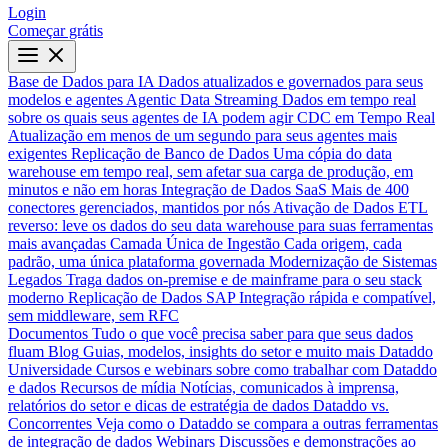
Login
Começar grátis
Base de Dados para IA
Dados atualizados e governados para seus
modelos e agentes
Agentic Data Streaming
Dados em tempo real
sobre os quais seus agentes de IA podem agir
CDC em Tempo Real
Atualização em menos de um segundo para seus agentes mais
exigentes
Replicação de Banco de Dados
Uma cópia do data
warehouse em tempo real, sem afetar sua carga de produção, em
minutos e não em horas
Integração de Dados SaaS
Mais de 400
conectores gerenciados, mantidos por nós
Ativação de Dados
ETL
reverso: leve os dados do seu data warehouse para suas ferramentas
mais avançadas
Camada Única de Ingestão
Cada origem, cada
padrão, uma única plataforma governada
Modernização de Sistemas
Legados
Traga dados on-premise e de mainframe para o seu stack
moderno
Replicação de Dados SAP
Integração rápida e compatível,
sem middleware, sem RFC
Documentos
Tudo o que você precisa saber para que seus dados
fluam
Blog
Guias, modelos, insights do setor e muito mais
Dataddo
Universidade
Cursos e webinars sobre como trabalhar com Dataddo
e dados
Recursos de mídia
Notícias, comunicados à imprensa,
relatórios do setor e dicas de estratégia de dados
Dataddo vs.
Concorrentes
Veja como o Dataddo se compara a outras ferramentas
de integração de dados
Webinars
Discussões e demonstrações ao