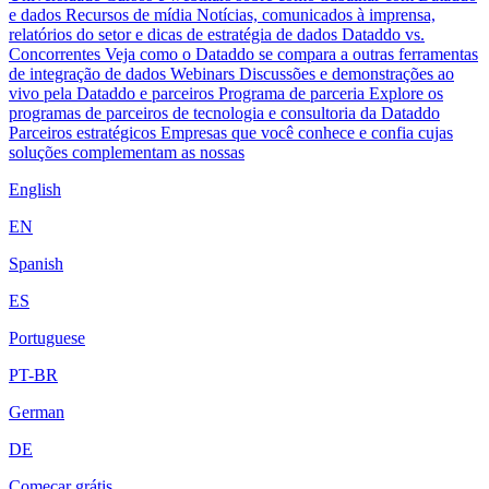
e dados
Recursos de mídia
Notícias, comunicados à imprensa,
relatórios do setor e dicas de estratégia de dados
Dataddo vs.
Concorrentes
Veja como o Dataddo se compara a outras ferramentas
de integração de dados
Webinars
Discussões e demonstrações ao
vivo pela Dataddo e parceiros
Programa de parceria
Explore os
programas de parceiros de tecnologia e consultoria da Dataddo
Parceiros estratégicos
Empresas que você conhece e confia cujas
soluções complementam as nossas
English
EN
Spanish
ES
Portuguese
PT-BR
German
DE
Começar grátis