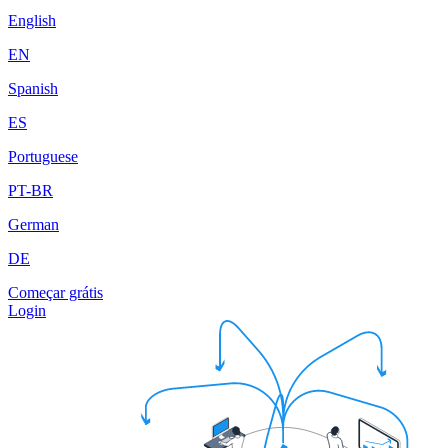
English
EN
Spanish
ES
Portuguese
PT-BR
German
DE
Começar grátis
Login