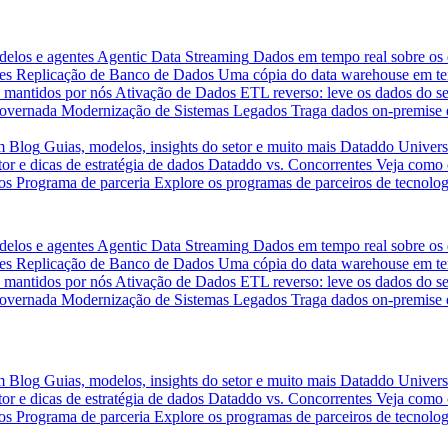
delos e agentes
Agentic Data Streaming
Dados em tempo real sobre os 
es
Replicação de Banco de Dados
Uma cópia do data warehouse em tem
 mantidos por nós
Ativação de Dados
ETL reverso: leve os dados do s
governada
Modernização de Sistemas Legados
Traga dados on-premise 
m
Blog
Guias, modelos, insights do setor e muito mais
Dataddo Univers
or e dicas de estratégia de dados
Dataddo vs. Concorrentes
Veja como 
os
Programa de parceria
Explore os programas de parceiros de tecnolog
delos e agentes
Agentic Data Streaming
Dados em tempo real sobre os 
es
Replicação de Banco de Dados
Uma cópia do data warehouse em tem
 mantidos por nós
Ativação de Dados
ETL reverso: leve os dados do s
governada
Modernização de Sistemas Legados
Traga dados on-premise 
m
Blog
Guias, modelos, insights do setor e muito mais
Dataddo Univers
or e dicas de estratégia de dados
Dataddo vs. Concorrentes
Veja como 
os
Programa de parceria
Explore os programas de parceiros de tecnolog