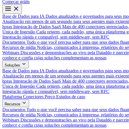
Começar grátis
Base de Dados para IA
Dados atualizados e governados para seus mo
Atualização em menos de um segundo para seus agentes mais exigent
horas
Integração de Dados SaaS
Mais de 400 conectores gerenciados,
Única de Ingestão
Cada origem, cada padrão, uma única plataforma 
Integração rápida e compatível, sem middleware, sem RFC
Documentos
Tudo o que você precisa saber para que seus dados flua
Recursos de mídia
Notícias, comunicados à imprensa, relatórios do set
Webinars
Discussões e demonstrações ao vivo pela Dataddo e parceir
conhece e confia cujas soluções complementam as nossas
Soluções
Base de Dados para IA
Dados atualizados e governados para seus mo
Atualização em menos de um segundo para seus agentes mais exigent
horas
Integração de Dados SaaS
Mais de 400 conectores gerenciados,
Única de Ingestão
Cada origem, cada padrão, uma única plataforma 
Integração rápida e compatível, sem middleware, sem RFC
Plataforma
Conectores
Preço
Estudos de caso
Recursos
Documentos
Tudo o que você precisa saber para que seus dados flua
Recursos de mídia
Notícias, comunicados à imprensa, relatórios do set
Webinars
Discussões e demonstrações ao vivo pela Dataddo e parceir
conhece e confia cujas soluções complementam as nossas