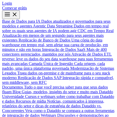
Login
Começar grátis
Base de Dados para IA
Dados atualizados e governados para seus
modelos e agentes
Agentic Data Streaming
Dados em tempo real
sobre os quais seus agentes de IA podem agir
CDC em Tempo Real
Atualização em menos de um segundo para seus agentes mais
exigentes
Replicação de Banco de Dados
Uma cópia do data
warehouse em tempo real, sem afetar sua carga de produção, em
minutos e não em horas
Integração de Dados SaaS
Mais de 400
conectores gerenciados, mantidos por nós
Ativação de Dados
ETL
reverso: leve os dados do seu data warehouse para suas ferramentas
mais avançadas
Camada Única de Ingestão
Cada origem, cada
padrão, uma única plataforma governada
Modernização de Sistemas
Legados
Traga dados on-premise e de mainframe para o seu stack
moderno
Replicação de Dados SAP
Integração rápida e compatível,
sem middleware, sem RFC
Documentos
Tudo o que você precisa saber para que seus dados
fluam
Blog
Guias, modelos, insights do setor e muito mais
Dataddo
Universidade
Cursos e webinars sobre como trabalhar com Dataddo
e dados
Recursos de mídia
Notícias, comunicados à imprensa,
relatórios do setor e dicas de estratégia de dados
Dataddo vs.
Concorrentes
Veja como o Dataddo se compara a outras ferramentas
de integração de dados
Webinars
Discussões e demonstrações ao