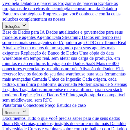
vivo pela Dataddo e parceiros
Programa de parceria
Explore os
programas de parceiros de tecnologia e consultoria da Dataddo
Parceiros estratégicos
Empresas que você conhece e confia cujas
soluções complementam as nossas
Soluções
Base de Dados para IA
Dados atualizados e governados para seus
modelos e agentes
Agentic Data Streaming
Dados em tempo real
sobre os quais seus agentes de IA podem agir
CDC em Tempo Real
Atualização em menos de um segundo para seus agentes mais
exigentes
Replicação de Banco de Dados
Uma cópia do data
warehouse em tempo real, sem afetar sua carga de produção, em
minutos e não em horas
Integração de Dados SaaS
Mais de 400
conectores gerenciados, mantidos por nós
Ativação de Dados
ETL
reverso: leve os dados do seu data warehouse para suas ferramentas
mais avançadas
Camada Única de Ingestão
Cada origem, cada
padrão, uma única plataforma governada
Modernização de Sistemas
Legados
Traga dados on-premise e de mainframe para o seu stack
moderno
Replicação de Dados SAP
Integração rápida e compatível,
sem middleware, sem RFC
Plataforma
Conectores
Preço
Estudos de caso
Recursos
Documentos
Tudo o que você precisa saber para que seus dados
fluam
Blog
Guias, modelos, insights do setor e muito mais
Dataddo
Universidade
Cursos e webinars sobre como trabalhar com Dataddo