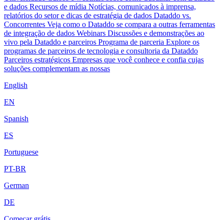
e dados
Recursos de mídia
Notícias, comunicados à imprensa,
relatórios do setor e dicas de estratégia de dados
Dataddo vs.
Concorrentes
Veja como o Dataddo se compara a outras ferramentas
de integração de dados
Webinars
Discussões e demonstrações ao
vivo pela Dataddo e parceiros
Programa de parceria
Explore os
programas de parceiros de tecnologia e consultoria da Dataddo
Parceiros estratégicos
Empresas que você conhece e confia cujas
soluções complementam as nossas
English
EN
Spanish
ES
Portuguese
PT-BR
German
DE
Começar grátis