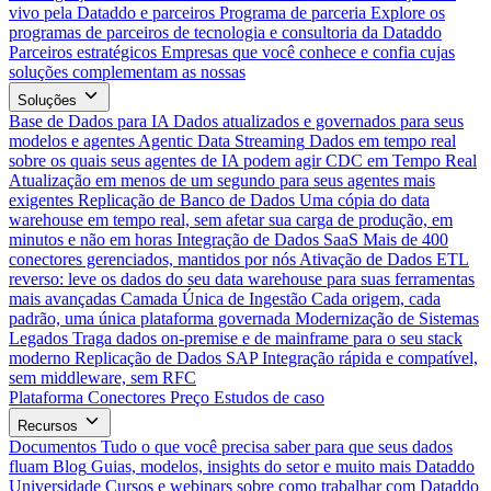
vivo pela Dataddo e parceiros
Programa de parceria
Explore os
programas de parceiros de tecnologia e consultoria da Dataddo
Parceiros estratégicos
Empresas que você conhece e confia cujas
soluções complementam as nossas
Soluções
Base de Dados para IA
Dados atualizados e governados para seus
modelos e agentes
Agentic Data Streaming
Dados em tempo real
sobre os quais seus agentes de IA podem agir
CDC em Tempo Real
Atualização em menos de um segundo para seus agentes mais
exigentes
Replicação de Banco de Dados
Uma cópia do data
warehouse em tempo real, sem afetar sua carga de produção, em
minutos e não em horas
Integração de Dados SaaS
Mais de 400
conectores gerenciados, mantidos por nós
Ativação de Dados
ETL
reverso: leve os dados do seu data warehouse para suas ferramentas
mais avançadas
Camada Única de Ingestão
Cada origem, cada
padrão, uma única plataforma governada
Modernização de Sistemas
Legados
Traga dados on-premise e de mainframe para o seu stack
moderno
Replicação de Dados SAP
Integração rápida e compatível,
sem middleware, sem RFC
Plataforma
Conectores
Preço
Estudos de caso
Recursos
Documentos
Tudo o que você precisa saber para que seus dados
fluam
Blog
Guias, modelos, insights do setor e muito mais
Dataddo
Universidade
Cursos e webinars sobre como trabalhar com Dataddo