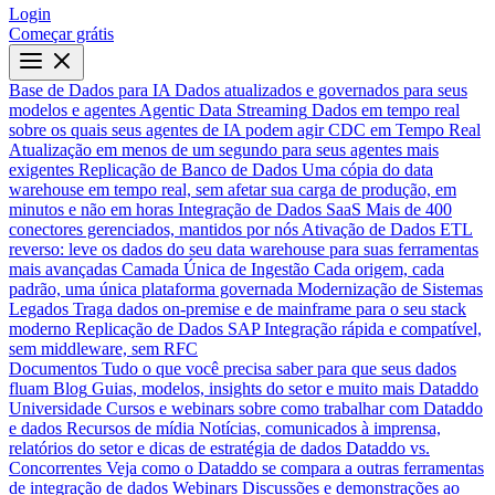
Login
Começar grátis
Base de Dados para IA
Dados atualizados e governados para seus
modelos e agentes
Agentic Data Streaming
Dados em tempo real
sobre os quais seus agentes de IA podem agir
CDC em Tempo Real
Atualização em menos de um segundo para seus agentes mais
exigentes
Replicação de Banco de Dados
Uma cópia do data
warehouse em tempo real, sem afetar sua carga de produção, em
minutos e não em horas
Integração de Dados SaaS
Mais de 400
conectores gerenciados, mantidos por nós
Ativação de Dados
ETL
reverso: leve os dados do seu data warehouse para suas ferramentas
mais avançadas
Camada Única de Ingestão
Cada origem, cada
padrão, uma única plataforma governada
Modernização de Sistemas
Legados
Traga dados on-premise e de mainframe para o seu stack
moderno
Replicação de Dados SAP
Integração rápida e compatível,
sem middleware, sem RFC
Documentos
Tudo o que você precisa saber para que seus dados
fluam
Blog
Guias, modelos, insights do setor e muito mais
Dataddo
Universidade
Cursos e webinars sobre como trabalhar com Dataddo
e dados
Recursos de mídia
Notícias, comunicados à imprensa,
relatórios do setor e dicas de estratégia de dados
Dataddo vs.
Concorrentes
Veja como o Dataddo se compara a outras ferramentas
de integração de dados
Webinars
Discussões e demonstrações ao