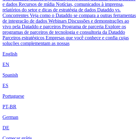
e dados
Recursos de mídia
Notícias, comunicados à imprensa,
relatórios do setor e dicas de estratégia de dados
Dataddo vs.
Concorrentes
Veja como o Dataddo se compara a outras ferramentas
de integração de dados
Webinars
Discussões e demonstrações ao
vivo pela Dataddo e parceiros
Programa de parceria
Explore os
programas de parceiros de tecnologia e consultoria da Dataddo
Parceiros estratégicos
Empresas que você conhece e confia cujas
soluções complementam as nossas
English
EN
Spanish
ES
Portuguese
PT-BR
German
DE
Começar grátis