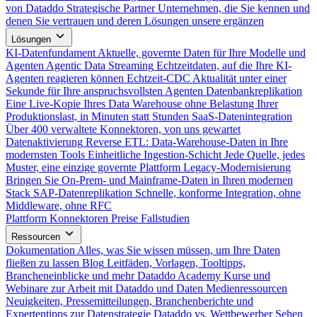
von Dataddo
Strategische Partner
Unternehmen, die Sie kennen und
denen Sie vertrauen und deren Lösungen unsere ergänzen
Lösungen
KI-Datenfundament
Aktuelle, governte Daten für Ihre Modelle und
Agenten
Agentic Data Streaming
Echtzeitdaten, auf die Ihre KI-
Agenten reagieren können
Echtzeit-CDC
Aktualität unter einer
Sekunde für Ihre anspruchsvollsten Agenten
Datenbankreplikation
Eine Live-Kopie Ihres Data Warehouse ohne Belastung Ihrer
Produktionslast, in Minuten statt Stunden
SaaS-Datenintegration
Über 400 verwaltete Konnektoren, von uns gewartet
Datenaktivierung
Reverse ETL: Data-Warehouse-Daten in Ihre
modernsten Tools
Einheitliche Ingestion-Schicht
Jede Quelle, jedes
Muster, eine einzige governte Plattform
Legacy-Modernisierung
Bringen Sie On-Prem- und Mainframe-Daten in Ihren modernen
Stack
SAP-Datenreplikation
Schnelle, konforme Integration, ohne
Middleware, ohne RFC
Plattform
Konnektoren
Preise
Fallstudien
Ressourcen
Dokumentation
Alles, was Sie wissen müssen, um Ihre Daten
fließen zu lassen
Blog
Leitfäden, Vorlagen, Tooltipps,
Brancheneinblicke und mehr
Dataddo Academy
Kurse und
Webinare zur Arbeit mit Dataddo und Daten
Medienressourcen
Neuigkeiten, Pressemitteilungen, Branchenberichte und
Expertentipps zur Datenstrategie
Dataddo vs. Wettbewerber
Sehen