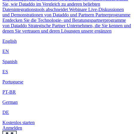
Sie, wie Dataddo im Vergleich zu anderen beliebten
Datenintegrationstools abschneidet
Webinare
Live-Diskussionen
und Demonstrationen von Dataddo und Partnern
Partnerprogramme
Entdecken Sie die Technologie- und Beratungspartnerprogramme
von Dataddo
Strategische Partner
Unternehmen, die Sie kennen und
denen Sie vertrauen und deren Lösungen unsere ergänzen
English
EN
Spanish
ES
Portuguese
PT-BR
German
DE
Kostenlos starten
Anmelden