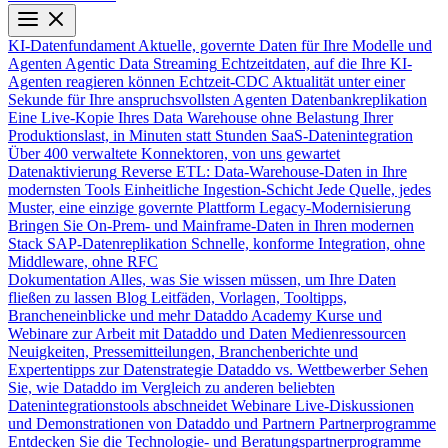
KI-Datenfundament
Aktuelle, governte Daten für Ihre Modelle und
Agenten
Agentic Data Streaming
Echtzeitdaten, auf die Ihre KI-
Agenten reagieren können
Echtzeit-CDC
Aktualität unter einer
Sekunde für Ihre anspruchsvollsten Agenten
Datenbankreplikation
Eine Live-Kopie Ihres Data Warehouse ohne Belastung Ihrer
Produktionslast, in Minuten statt Stunden
SaaS-Datenintegration
Über 400 verwaltete Konnektoren, von uns gewartet
Datenaktivierung
Reverse ETL: Data-Warehouse-Daten in Ihre
modernsten Tools
Einheitliche Ingestion-Schicht
Jede Quelle, jedes
Muster, eine einzige governte Plattform
Legacy-Modernisierung
Bringen Sie On-Prem- und Mainframe-Daten in Ihren modernen
Stack
SAP-Datenreplikation
Schnelle, konforme Integration, ohne
Middleware, ohne RFC
Dokumentation
Alles, was Sie wissen müssen, um Ihre Daten
fließen zu lassen
Blog
Leitfäden, Vorlagen, Tooltipps,
Brancheneinblicke und mehr
Dataddo Academy
Kurse und
Webinare zur Arbeit mit Dataddo und Daten
Medienressourcen
Neuigkeiten, Pressemitteilungen, Branchenberichte und
Expertentipps zur Datenstrategie
Dataddo vs. Wettbewerber
Sehen
Sie, wie Dataddo im Vergleich zu anderen beliebten
Datenintegrationstools abschneidet
Webinare
Live-Diskussionen
und Demonstrationen von Dataddo und Partnern
Partnerprogramme
Entdecken Sie die Technologie- und Beratungspartnerprogramme