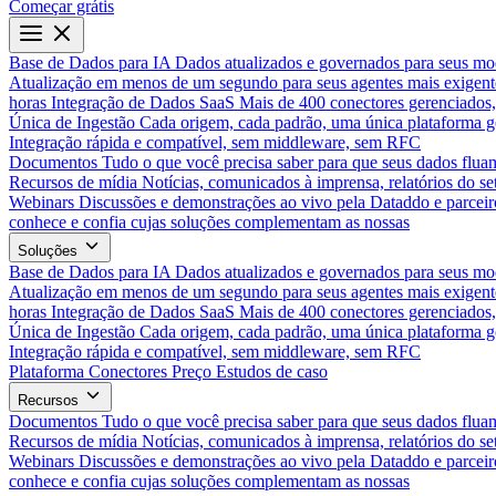
Começar grátis
Base de Dados para IA
Dados atualizados e governados para seus mo
Atualização em menos de um segundo para seus agentes mais exigent
horas
Integração de Dados SaaS
Mais de 400 conectores gerenciados,
Única de Ingestão
Cada origem, cada padrão, uma única plataforma 
Integração rápida e compatível, sem middleware, sem RFC
Documentos
Tudo o que você precisa saber para que seus dados flua
Recursos de mídia
Notícias, comunicados à imprensa, relatórios do set
Webinars
Discussões e demonstrações ao vivo pela Dataddo e parceir
conhece e confia cujas soluções complementam as nossas
Soluções
Base de Dados para IA
Dados atualizados e governados para seus mo
Atualização em menos de um segundo para seus agentes mais exigent
horas
Integração de Dados SaaS
Mais de 400 conectores gerenciados,
Única de Ingestão
Cada origem, cada padrão, uma única plataforma 
Integração rápida e compatível, sem middleware, sem RFC
Plataforma
Conectores
Preço
Estudos de caso
Recursos
Documentos
Tudo o que você precisa saber para que seus dados flua
Recursos de mídia
Notícias, comunicados à imprensa, relatórios do set
Webinars
Discussões e demonstrações ao vivo pela Dataddo e parceir
conhece e confia cujas soluções complementam as nossas