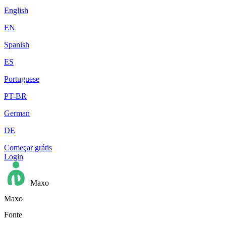
English
EN
Spanish
ES
Portuguese
PT-BR
German
DE
Começar grátis
Login
Maxo
Maxo
Fonte