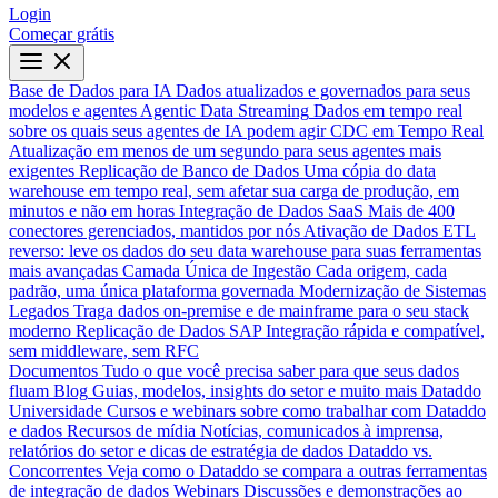
Login
Começar grátis
Base de Dados para IA
Dados atualizados e governados para seus
modelos e agentes
Agentic Data Streaming
Dados em tempo real
sobre os quais seus agentes de IA podem agir
CDC em Tempo Real
Atualização em menos de um segundo para seus agentes mais
exigentes
Replicação de Banco de Dados
Uma cópia do data
warehouse em tempo real, sem afetar sua carga de produção, em
minutos e não em horas
Integração de Dados SaaS
Mais de 400
conectores gerenciados, mantidos por nós
Ativação de Dados
ETL
reverso: leve os dados do seu data warehouse para suas ferramentas
mais avançadas
Camada Única de Ingestão
Cada origem, cada
padrão, uma única plataforma governada
Modernização de Sistemas
Legados
Traga dados on-premise e de mainframe para o seu stack
moderno
Replicação de Dados SAP
Integração rápida e compatível,
sem middleware, sem RFC
Documentos
Tudo o que você precisa saber para que seus dados
fluam
Blog
Guias, modelos, insights do setor e muito mais
Dataddo
Universidade
Cursos e webinars sobre como trabalhar com Dataddo
e dados
Recursos de mídia
Notícias, comunicados à imprensa,
relatórios do setor e dicas de estratégia de dados
Dataddo vs.
Concorrentes
Veja como o Dataddo se compara a outras ferramentas
de integração de dados
Webinars
Discussões e demonstrações ao