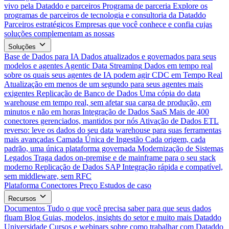
vivo pela Dataddo e parceiros
Programa de parceria
Explore os
programas de parceiros de tecnologia e consultoria da Dataddo
Parceiros estratégicos
Empresas que você conhece e confia cujas
soluções complementam as nossas
Soluções
Base de Dados para IA
Dados atualizados e governados para seus
modelos e agentes
Agentic Data Streaming
Dados em tempo real
sobre os quais seus agentes de IA podem agir
CDC em Tempo Real
Atualização em menos de um segundo para seus agentes mais
exigentes
Replicação de Banco de Dados
Uma cópia do data
warehouse em tempo real, sem afetar sua carga de produção, em
minutos e não em horas
Integração de Dados SaaS
Mais de 400
conectores gerenciados, mantidos por nós
Ativação de Dados
ETL
reverso: leve os dados do seu data warehouse para suas ferramentas
mais avançadas
Camada Única de Ingestão
Cada origem, cada
padrão, uma única plataforma governada
Modernização de Sistemas
Legados
Traga dados on-premise e de mainframe para o seu stack
moderno
Replicação de Dados SAP
Integração rápida e compatível,
sem middleware, sem RFC
Plataforma
Conectores
Preço
Estudos de caso
Recursos
Documentos
Tudo o que você precisa saber para que seus dados
fluam
Blog
Guias, modelos, insights do setor e muito mais
Dataddo
Universidade
Cursos e webinars sobre como trabalhar com Dataddo