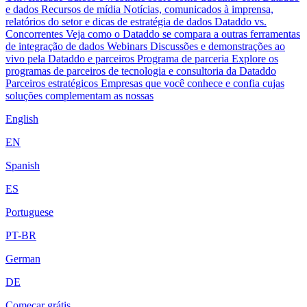
e dados
Recursos de mídia
Notícias, comunicados à imprensa,
relatórios do setor e dicas de estratégia de dados
Dataddo vs.
Concorrentes
Veja como o Dataddo se compara a outras ferramentas
de integração de dados
Webinars
Discussões e demonstrações ao
vivo pela Dataddo e parceiros
Programa de parceria
Explore os
programas de parceiros de tecnologia e consultoria da Dataddo
Parceiros estratégicos
Empresas que você conhece e confia cujas
soluções complementam as nossas
English
EN
Spanish
ES
Portuguese
PT-BR
German
DE
Começar grátis