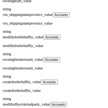
owningteam_value
string
vm_shippingstateprovince_value
Accounts
vm_shippingstateprovince_value
string
modifiedonbehalfby_value
Accounts
modifiedonbehalfby_value
string
owningbusinessunit_value
Accounts
owningbusinessunit_value
string
createdonbehalfby_value
Accounts
createdonbehalfby_value
string
modifiedbyexternalparty_value
Accounts