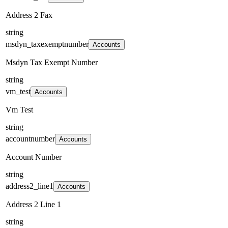
Address 2 Fax
string
msdyn_taxexemptnumber
Accounts
Msdyn Tax Exempt Number
string
vm_test
Accounts
Vm Test
string
accountnumber
Accounts
Account Number
string
address2_line1
Accounts
Address 2 Line 1
string