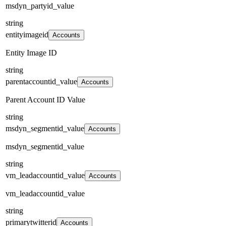
msdyn_partyid_value
string
entityimageid
Accounts
Entity Image ID
string
parentaccountid_value
Accounts
Parent Account ID Value
string
msdyn_segmentid_value
Accounts
msdyn_segmentid_value
string
vm_leadaccountid_value
Accounts
vm_leadaccountid_value
string
primarytwitterid
Accounts