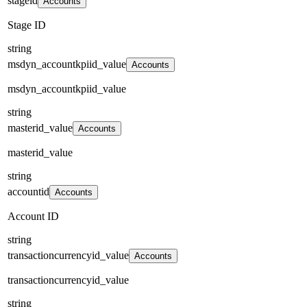
stageid
Accounts
Stage ID
string
msdyn_accountkpiid_value
Accounts
msdyn_accountkpiid_value
string
masterid_value
Accounts
masterid_value
string
accountid
Accounts
Account ID
string
transactioncurrencyid_value
Accounts
transactioncurrencyid_value
string