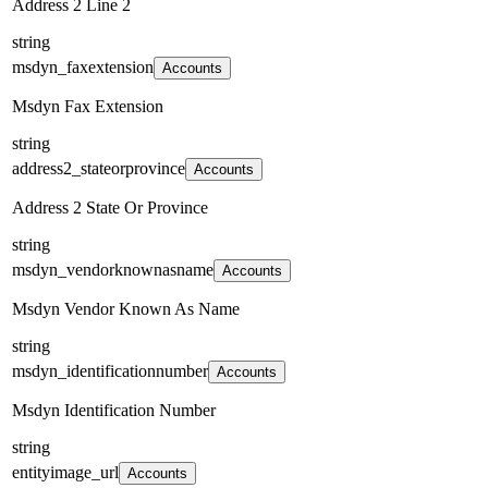
Address 2 Line 2
string
msdyn_faxextension
Accounts
Msdyn Fax Extension
string
address2_stateorprovince
Accounts
Address 2 State Or Province
string
msdyn_vendorknownasname
Accounts
Msdyn Vendor Known As Name
string
msdyn_identificationnumber
Accounts
Msdyn Identification Number
string
entityimage_url
Accounts