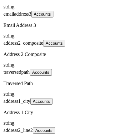
string
emailaddress3
Accounts
Email Address 3
string
address2_composite
Accounts
Address 2 Composite
string
traversedpath
Accounts
Traversed Path
string
address1_city
Accounts
Address 1 City
string
address2_line2
Accounts