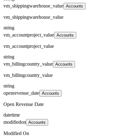
vm_shippingwarehouse_value
Accounts
vm_shippingwarehouse_value
string
vm_accountproject_value
Accounts
vm_accountproject_value
string
vm_billingcountry_value
Accounts
vm_billingcountry_value
string
openrevenue_date
Accounts
Open Revenue Date
datetime
modifiedon
Accounts
Modified On