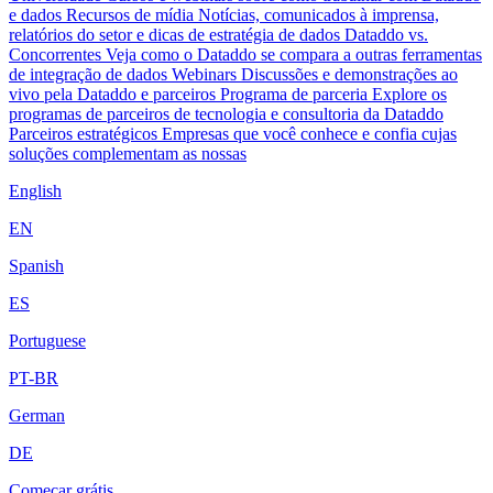
e dados
Recursos de mídia
Notícias, comunicados à imprensa,
relatórios do setor e dicas de estratégia de dados
Dataddo vs.
Concorrentes
Veja como o Dataddo se compara a outras ferramentas
de integração de dados
Webinars
Discussões e demonstrações ao
vivo pela Dataddo e parceiros
Programa de parceria
Explore os
programas de parceiros de tecnologia e consultoria da Dataddo
Parceiros estratégicos
Empresas que você conhece e confia cujas
soluções complementam as nossas
English
EN
Spanish
ES
Portuguese
PT-BR
German
DE
Começar grátis