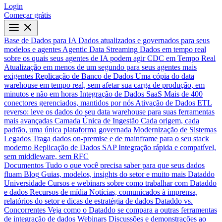
Login
Começar grátis
Base de Dados para IA
Dados atualizados e governados para seus
modelos e agentes
Agentic Data Streaming
Dados em tempo real
sobre os quais seus agentes de IA podem agir
CDC em Tempo Real
Atualização em menos de um segundo para seus agentes mais
exigentes
Replicação de Banco de Dados
Uma cópia do data
warehouse em tempo real, sem afetar sua carga de produção, em
minutos e não em horas
Integração de Dados SaaS
Mais de 400
conectores gerenciados, mantidos por nós
Ativação de Dados
ETL
reverso: leve os dados do seu data warehouse para suas ferramentas
mais avançadas
Camada Única de Ingestão
Cada origem, cada
padrão, uma única plataforma governada
Modernização de Sistemas
Legados
Traga dados on-premise e de mainframe para o seu stack
moderno
Replicação de Dados SAP
Integração rápida e compatível,
sem middleware, sem RFC
Documentos
Tudo o que você precisa saber para que seus dados
fluam
Blog
Guias, modelos, insights do setor e muito mais
Dataddo
Universidade
Cursos e webinars sobre como trabalhar com Dataddo
e dados
Recursos de mídia
Notícias, comunicados à imprensa,
relatórios do setor e dicas de estratégia de dados
Dataddo vs.
Concorrentes
Veja como o Dataddo se compara a outras ferramentas
de integração de dados
Webinars
Discussões e demonstrações ao