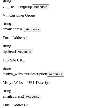
string
vm_customergroup
Accounts
Vm Customer Group
string
emailaddress1
Accounts
Email Address 1
string
ftpsiteurl
Accounts
FTP Site URL
string
msdyn_websiteurldescription
Accounts
Msdyn Website URL Description
string
emailaddress2
Accounts
Email Address 2