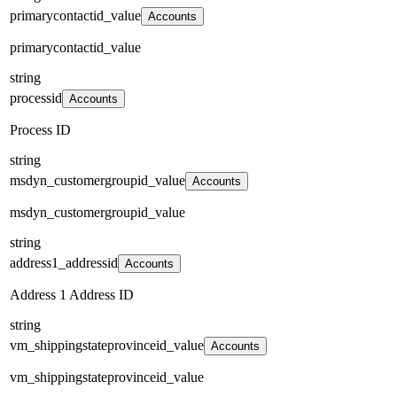
primarycontactid_value
Accounts
primarycontactid_value
string
processid
Accounts
Process ID
string
msdyn_customergroupid_value
Accounts
msdyn_customergroupid_value
string
address1_addressid
Accounts
Address 1 Address ID
string
vm_shippingstateprovinceid_value
Accounts
vm_shippingstateprovinceid_value