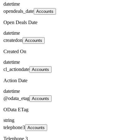
datetime
opendeals_date
Accounts
Open Deals Date
datetime
createdon
Accounts
Created On
datetime
cl_actiondate
Accounts
Action Date
datetime
@odata_etag
Accounts
OData ETag
string
telephone3
Accounts
Telephone 3