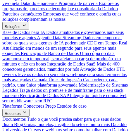
vivo pela Dataddo e parceiros
Programa de parceria
Explore os
programas de parceiros de tecnologia e consultoria da Dataddo
Parceiros estratégicos
Empresas que você conhece e confia cujas
soluções complementam as nossas
Soluções
Base de Dados para IA
Dados atualizados e governados para seus
modelos e agentes
Agentic Data Streaming
Dados em tempo real
sobre os quais seus agentes de IA podem agir
CDC em Tempo Real
Atualização em menos de um segundo para seus agentes mais
exigentes
Replicação de Banco de Dados
Uma cópia do data
warehouse em tempo real, sem afetar sua carga de produção, em
minutos e não em horas
Integração de Dados SaaS
Mais de 400
conectores gerenciados, mantidos por nós
Ativação de Dados
ETL
reverso: leve os dados do seu data warehouse para suas ferramentas
mais avançadas
Camada Única de Ingestão
Cada origem, cada
padrão, uma única plataforma governada
Modernização de Sistemas
Legados
Traga dados on-premise e de mainframe para o seu stack
moderno
Replicação de Dados SAP
Integração rápida e compatível,
sem middleware, sem RFC
Plataforma
Conectores
Preço
Estudos de caso
Recursos
Documentos
Tudo o que você precisa saber para que seus dados
fluam
Blog
Guias, modelos, insights do setor e muito mais
Dataddo
Universidade
Cursos e webinars sobre como trabalhar com Dataddo