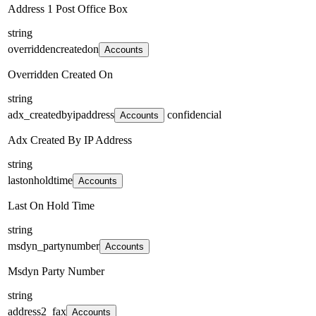
Address 1 Post Office Box
string
overriddencreatedon
Accounts
Overridden Created On
string
adx_createdbyipaddress
confidencial
Accounts
Adx Created By IP Address
string
lastonholdtime
Accounts
Last On Hold Time
string
msdyn_partynumber
Accounts
Msdyn Party Number
string
address2_fax
Accounts