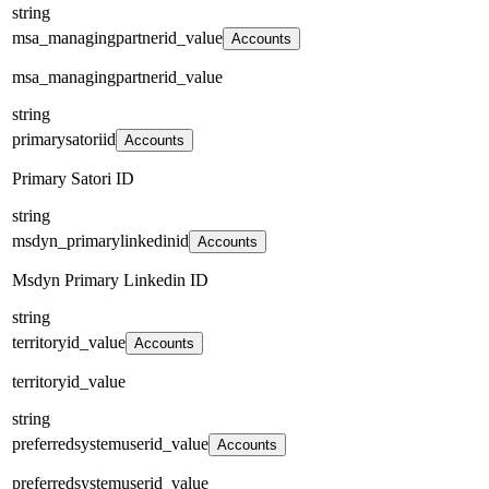
string
msa_managingpartnerid_value
Accounts
msa_managingpartnerid_value
string
primarysatoriid
Accounts
Primary Satori ID
string
msdyn_primarylinkedinid
Accounts
Msdyn Primary Linkedin ID
string
territoryid_value
Accounts
territoryid_value
string
preferredsystemuserid_value
Accounts
preferredsystemuserid_value