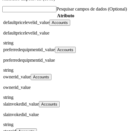
Pesquisar campos de dados
(Optional)
Atributo
defaultpricelevelid_value
Accounts
defaultpricelevelid_value
string
preferredequipmentid_value
Accounts
preferredequipmentid_value
string
ownerid_value
Accounts
ownerid_value
string
slainvokedid_value
Accounts
slainvokedid_value
string