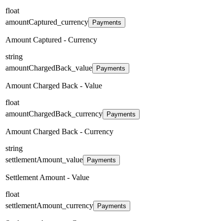
float
amountCaptured_currency
Payments
Amount Captured - Currency
string
amountChargedBack_value
Payments
Amount Charged Back - Value
float
amountChargedBack_currency
Payments
Amount Charged Back - Currency
string
settlementAmount_value
Payments
Settlement Amount - Value
float
settlementAmount_currency
Payments