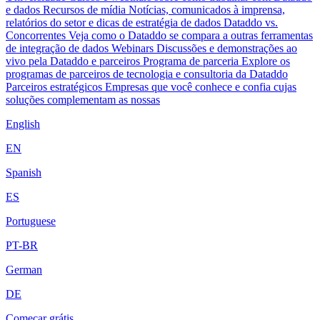
e dados
Recursos de mídia
Notícias, comunicados à imprensa,
relatórios do setor e dicas de estratégia de dados
Dataddo vs.
Concorrentes
Veja como o Dataddo se compara a outras ferramentas
de integração de dados
Webinars
Discussões e demonstrações ao
vivo pela Dataddo e parceiros
Programa de parceria
Explore os
programas de parceiros de tecnologia e consultoria da Dataddo
Parceiros estratégicos
Empresas que você conhece e confia cujas
soluções complementam as nossas
English
EN
Spanish
ES
Portuguese
PT-BR
German
DE
Começar grátis