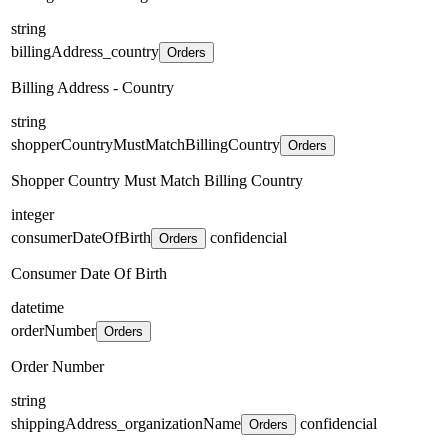
string
billingAddress_country
Orders
Billing Address - Country
string
shopperCountryMustMatchBillingCountry
Orders
Shopper Country Must Match Billing Country
integer
consumerDateOfBirth
confidencial
Orders
Consumer Date Of Birth
datetime
orderNumber
Orders
Order Number
string
shippingAddress_organizationName
confidencial
Orders