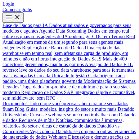
Login
Começar grátis
Base de Dados para IA
Dados atualizados e governados para seus
modelos e agentes
Agentic Data Streaming
Dados em tempo real
sobre os quais seus agentes de IA podem agir
CDC em Tempo Real
Atualização em menos de um segundo para seus agentes mais
exigentes
Replicação de Banco de Dados
Uma cópia do data
warehouse em tempo real, sem afetar sua carga de produção, em
minutos e não em horas
Integração de Dados SaaS
Mais de 400
conectores gerenciados, mantidos por nós
Ativação de Dados
ETL
reverso: leve os dados do seu data warehouse para suas ferramentas
mais avançadas
Camada Única de Ingestão
Cada origem, cada
padrão, uma única plataforma governada
Modernização de Sistemas
Legados
Traga dados on-premise e de mainframe para o seu stack
moderno
Replicação de Dados SAP
Integração rápida e compatível,
sem middleware, sem RFC
Documentos
Tudo o que você precisa saber para que seus dados
fluam
Blog
Guias, modelos, insights do setor e muito mais
Dataddo
Universidade
Cursos e webinars sobre como trabalhar com Dataddo
e dados
Recursos de mídia
Notícias, comunicados à imprensa,
relatórios do setor e dicas de estratégia de dados
Dataddo vs.
Concorrentes
Veja como o Dataddo se compara a outras ferramentas
de integração de dados
Webinars
Discussões e demonstrações ao