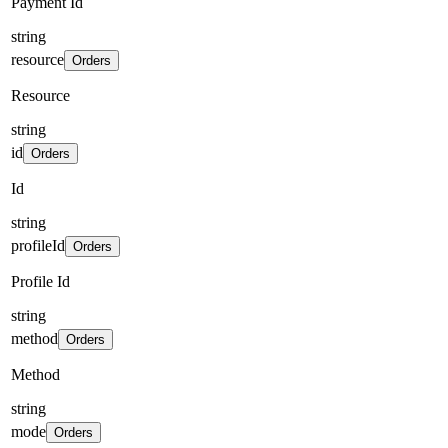
Payment Id
string
resource
Orders
Resource
string
id
Orders
Id
string
profileId
Orders
Profile Id
string
method
Orders
Method
string
mode
Orders