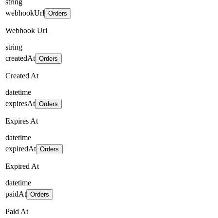
string
webhookUrl
Orders
Webhook Url
string
createdAt
Orders
Created At
datetime
expiresAt
Orders
Expires At
datetime
expiredAt
Orders
Expired At
datetime
paidAt
Orders
Paid At