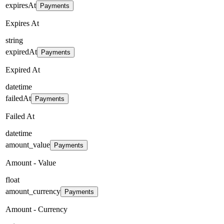
expiresAt
Payments
Expires At
string
expiredAt
Payments
Expired At
datetime
failedAt
Payments
Failed At
datetime
amount_value
Payments
Amount - Value
float
amount_currency
Payments
Amount - Currency