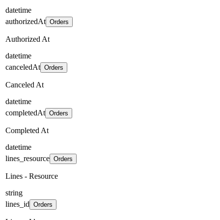
datetime
authorizedAt
Orders
Authorized At
datetime
canceledAt
Orders
Canceled At
datetime
completedAt
Orders
Completed At
datetime
lines_resource
Orders
Lines - Resource
string
lines_id
Orders