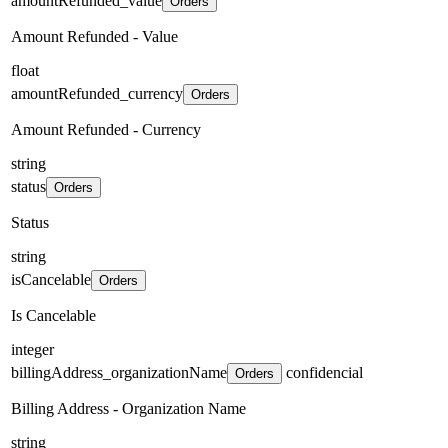
amountRefunded_value
Orders
Amount Refunded - Value
float
amountRefunded_currency
Orders
Amount Refunded - Currency
string
status
Orders
Status
string
isCancelable
Orders
Is Cancelable
integer
billingAddress_organizationName
confidencial
Orders
Billing Address - Organization Name
string