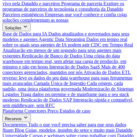
vivo pela Dataddo e parceiros
Programa de parceria
Explore os
programas de parceiros de tecnologia e consultoria da Dataddo
Parceiros estratégicos
Empresas que você conhece e confia cujas
soluções complementam as nossas
Soluções
Base de Dados para IA
Dados atualizados e governados para seus
modelos e agentes
Agentic Data Streaming
Dados em tempo real
sobre os quais seus agentes de IA podem agir
CDC em Tempo Real
Atualização em menos de um segundo para seus agentes mais
exigentes
Replicação de Banco de Dados
Uma cópia do data
warehouse em tempo real, sem afetar sua carga de produção, em
minutos e não em horas
Integração de Dados SaaS
Mais de 400
conectores gerenciados, mantidos por nós
Ativação de Dados
ETL
reverso: leve os dados do seu data warehouse para suas ferramentas
mais avançadas
Camada Única de Ingestão
Cada origem, cada
padrão, uma única plataforma governada
Modernização de Sistemas
Legados
Traga dados on-premise e de mainframe para o seu stack
moderno
Replicação de Dados SAP
Integração rápida e compatível,
sem middleware, sem RFC
Plataforma
Conectores
Preço
Estudos de caso
Recursos
Documentos
Tudo o que você precisa saber para que seus dados
fluam
Blog
Guias, modelos, insights do setor e muito mais
Dataddo
Universidade
Cursos e webinars sobre como trabalhar com Dataddo