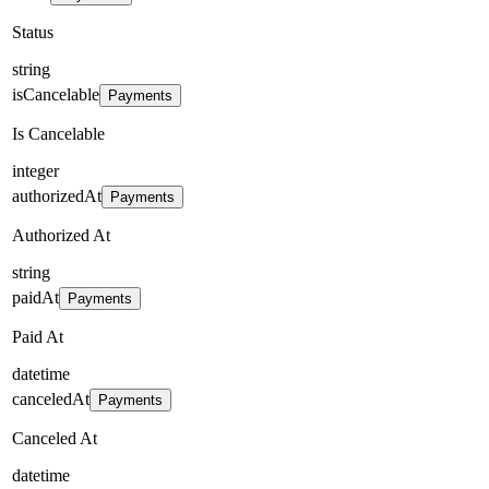
Status
string
isCancelable
Payments
Is Cancelable
integer
authorizedAt
Payments
Authorized At
string
paidAt
Payments
Paid At
datetime
canceledAt
Payments
Canceled At
datetime