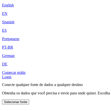
English
EN
Spanish
ES
Portuguese
PT-BR
German
DE
Começar grátis
Login
Conecte qualquer fonte de dados a qualquer destino
Obtenha os dados que você precisa e envie para onde quiser. Escolha
Selecionar fonte