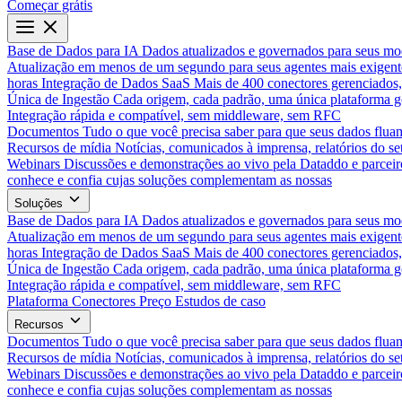
Começar grátis
Base de Dados para IA
Dados atualizados e governados para seus mo
Atualização em menos de um segundo para seus agentes mais exigent
horas
Integração de Dados SaaS
Mais de 400 conectores gerenciados,
Única de Ingestão
Cada origem, cada padrão, uma única plataforma 
Integração rápida e compatível, sem middleware, sem RFC
Documentos
Tudo o que você precisa saber para que seus dados flua
Recursos de mídia
Notícias, comunicados à imprensa, relatórios do set
Webinars
Discussões e demonstrações ao vivo pela Dataddo e parceir
conhece e confia cujas soluções complementam as nossas
Soluções
Base de Dados para IA
Dados atualizados e governados para seus mo
Atualização em menos de um segundo para seus agentes mais exigent
horas
Integração de Dados SaaS
Mais de 400 conectores gerenciados,
Única de Ingestão
Cada origem, cada padrão, uma única plataforma 
Integração rápida e compatível, sem middleware, sem RFC
Plataforma
Conectores
Preço
Estudos de caso
Recursos
Documentos
Tudo o que você precisa saber para que seus dados flua
Recursos de mídia
Notícias, comunicados à imprensa, relatórios do set
Webinars
Discussões e demonstrações ao vivo pela Dataddo e parceir
conhece e confia cujas soluções complementam as nossas