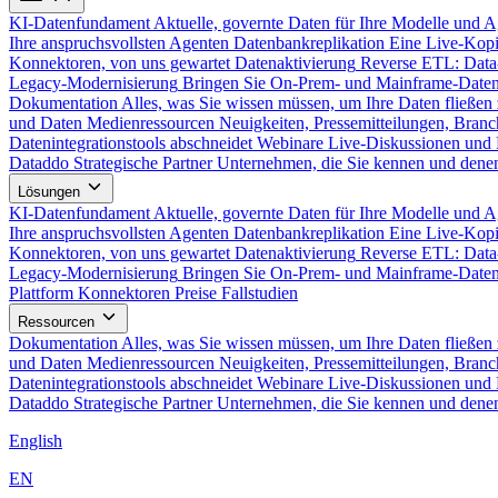
KI-Datenfundament
Aktuelle, governte Daten für Ihre Modelle und 
Ihre anspruchsvollsten Agenten
Datenbankreplikation
Eine Live-Kopi
Konnektoren, von uns gewartet
Datenaktivierung
Reverse ETL: Data
Legacy-Modernisierung
Bringen Sie On-Prem- und Mainframe-Daten
Dokumentation
Alles, was Sie wissen müssen, um Ihre Daten fließen 
und Daten
Medienressourcen
Neuigkeiten, Pressemitteilungen, Branc
Datenintegrationstools abschneidet
Webinare
Live-Diskussionen und 
Dataddo
Strategische Partner
Unternehmen, die Sie kennen und denen
Lösungen
KI-Datenfundament
Aktuelle, governte Daten für Ihre Modelle und 
Ihre anspruchsvollsten Agenten
Datenbankreplikation
Eine Live-Kopi
Konnektoren, von uns gewartet
Datenaktivierung
Reverse ETL: Data
Legacy-Modernisierung
Bringen Sie On-Prem- und Mainframe-Daten
Plattform
Konnektoren
Preise
Fallstudien
Ressourcen
Dokumentation
Alles, was Sie wissen müssen, um Ihre Daten fließen 
und Daten
Medienressourcen
Neuigkeiten, Pressemitteilungen, Branc
Datenintegrationstools abschneidet
Webinare
Live-Diskussionen und 
Dataddo
Strategische Partner
Unternehmen, die Sie kennen und denen
English
EN