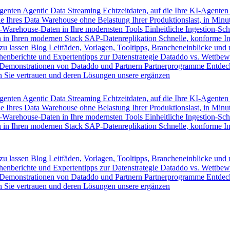
Agenten
Agentic Data Streaming
Echtzeitdaten, auf die Ihre KI-Agenten
e Ihres Data Warehouse ohne Belastung Ihrer Produktionslast, in Minut
-Warehouse-Daten in Ihre modernsten Tools
Einheitliche Ingestion-Sch
 in Ihren modernen Stack
SAP-Datenreplikation
Schnelle, konforme I
zu lassen
Blog
Leitfäden, Vorlagen, Tooltipps, Brancheneinblicke und
henberichte und Expertentipps zur Datenstrategie
Dataddo vs. Wettbew
Demonstrationen von Dataddo und Partnern
Partnerprogramme
Entdec
 Sie vertrauen und deren Lösungen unsere ergänzen
Agenten
Agentic Data Streaming
Echtzeitdaten, auf die Ihre KI-Agenten
e Ihres Data Warehouse ohne Belastung Ihrer Produktionslast, in Minut
-Warehouse-Daten in Ihre modernsten Tools
Einheitliche Ingestion-Sch
 in Ihren modernen Stack
SAP-Datenreplikation
Schnelle, konforme I
zu lassen
Blog
Leitfäden, Vorlagen, Tooltipps, Brancheneinblicke und
henberichte und Expertentipps zur Datenstrategie
Dataddo vs. Wettbew
Demonstrationen von Dataddo und Partnern
Partnerprogramme
Entdec
 Sie vertrauen und deren Lösungen unsere ergänzen