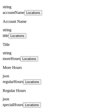
string
accountName
Locations
Account Name
string
title
Locations
Title
string
moreHours
Locations
More Hours
json
regularHours
Locations
Regular Hours
json
specialHours
Locations