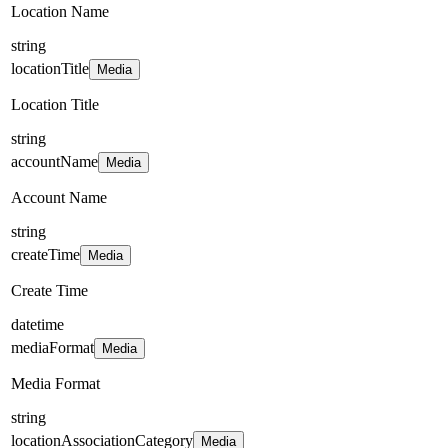
Location Name
string
locationTitle
Media
Location Title
string
accountName
Media
Account Name
string
createTime
Media
Create Time
datetime
mediaFormat
Media
Media Format
string
locationAssociationCategory
Media