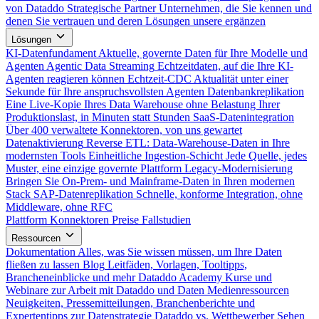
von Dataddo
Strategische Partner
Unternehmen, die Sie kennen und
denen Sie vertrauen und deren Lösungen unsere ergänzen
Lösungen
KI-Datenfundament
Aktuelle, governte Daten für Ihre Modelle und
Agenten
Agentic Data Streaming
Echtzeitdaten, auf die Ihre KI-
Agenten reagieren können
Echtzeit-CDC
Aktualität unter einer
Sekunde für Ihre anspruchsvollsten Agenten
Datenbankreplikation
Eine Live-Kopie Ihres Data Warehouse ohne Belastung Ihrer
Produktionslast, in Minuten statt Stunden
SaaS-Datenintegration
Über 400 verwaltete Konnektoren, von uns gewartet
Datenaktivierung
Reverse ETL: Data-Warehouse-Daten in Ihre
modernsten Tools
Einheitliche Ingestion-Schicht
Jede Quelle, jedes
Muster, eine einzige governte Plattform
Legacy-Modernisierung
Bringen Sie On-Prem- und Mainframe-Daten in Ihren modernen
Stack
SAP-Datenreplikation
Schnelle, konforme Integration, ohne
Middleware, ohne RFC
Plattform
Konnektoren
Preise
Fallstudien
Ressourcen
Dokumentation
Alles, was Sie wissen müssen, um Ihre Daten
fließen zu lassen
Blog
Leitfäden, Vorlagen, Tooltipps,
Brancheneinblicke und mehr
Dataddo Academy
Kurse und
Webinare zur Arbeit mit Dataddo und Daten
Medienressourcen
Neuigkeiten, Pressemitteilungen, Branchenberichte und
Expertentipps zur Datenstrategie
Dataddo vs. Wettbewerber
Sehen