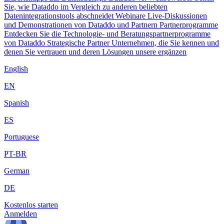
Sie, wie Dataddo im Vergleich zu anderen beliebten
Datenintegrationstools abschneidet
Webinare
Live-Diskussionen
und Demonstrationen von Dataddo und Partnern
Partnerprogramme
Entdecken Sie die Technologie- und Beratungspartnerprogramme
von Dataddo
Strategische Partner
Unternehmen, die Sie kennen und
denen Sie vertrauen und deren Lösungen unsere ergänzen
English
EN
Spanish
ES
Portuguese
PT-BR
German
DE
Kostenlos starten
Anmelden