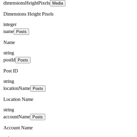
dimensionsHeightPixels
Media
Dimensions Height Pixels
integer
name
Posts
Name
string
postId
Posts
Post ID
string
locationName
Posts
Location Name
string
accountName
Posts
Account Name