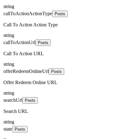
string
callToActionActionType
Posts
Call To Action Action Type
string
callToActionUrl
Posts
Call To Action URL
string
offerRedeemOnlineUrl
Posts
Offer Redeem Online URL
string
searchUrl
Posts
Search URL
string
state
Posts