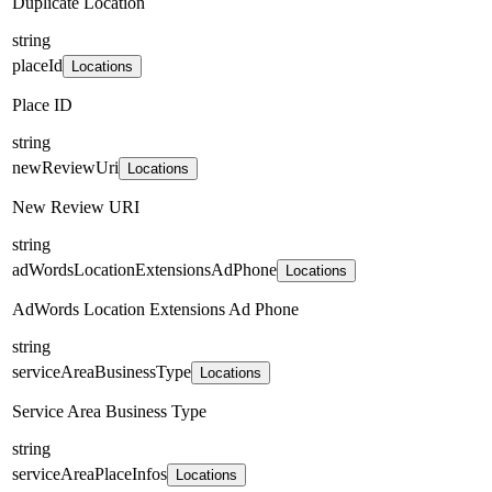
Duplicate Location
string
placeId
Locations
Place ID
string
newReviewUri
Locations
New Review URI
string
adWordsLocationExtensionsAdPhone
Locations
AdWords Location Extensions Ad Phone
string
serviceAreaBusinessType
Locations
Service Area Business Type
string
serviceAreaPlaceInfos
Locations