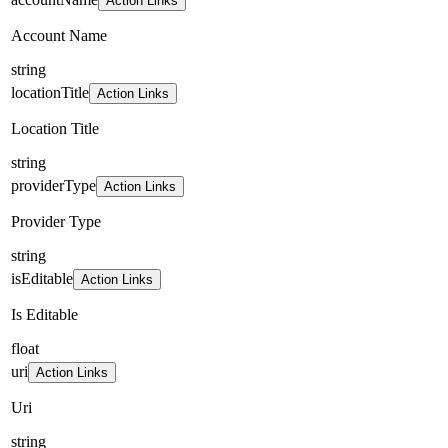
Action Links
Account Name
string
locationTitle
Action Links
Location Title
string
providerType
Action Links
Provider Type
string
isEditable
Action Links
Is Editable
float
uri
Action Links
Uri
string