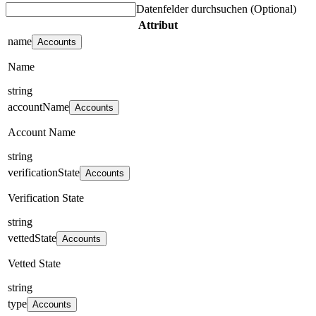
Datenfelder durchsuchen
(Optional)
Attribut
name
Accounts
Name
string
accountName
Accounts
Account Name
string
verificationState
Accounts
Verification State
string
vettedState
Accounts
Vetted State
string
type
Accounts