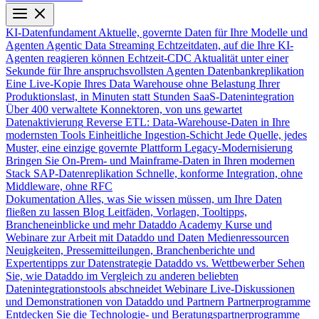
KI-Datenfundament
Aktuelle, governte Daten für Ihre Modelle und
Agenten
Agentic Data Streaming
Echtzeitdaten, auf die Ihre KI-
Agenten reagieren können
Echtzeit-CDC
Aktualität unter einer
Sekunde für Ihre anspruchsvollsten Agenten
Datenbankreplikation
Eine Live-Kopie Ihres Data Warehouse ohne Belastung Ihrer
Produktionslast, in Minuten statt Stunden
SaaS-Datenintegration
Über 400 verwaltete Konnektoren, von uns gewartet
Datenaktivierung
Reverse ETL: Data-Warehouse-Daten in Ihre
modernsten Tools
Einheitliche Ingestion-Schicht
Jede Quelle, jedes
Muster, eine einzige governte Plattform
Legacy-Modernisierung
Bringen Sie On-Prem- und Mainframe-Daten in Ihren modernen
Stack
SAP-Datenreplikation
Schnelle, konforme Integration, ohne
Middleware, ohne RFC
Dokumentation
Alles, was Sie wissen müssen, um Ihre Daten
fließen zu lassen
Blog
Leitfäden, Vorlagen, Tooltipps,
Brancheneinblicke und mehr
Dataddo Academy
Kurse und
Webinare zur Arbeit mit Dataddo und Daten
Medienressourcen
Neuigkeiten, Pressemitteilungen, Branchenberichte und
Expertentipps zur Datenstrategie
Dataddo vs. Wettbewerber
Sehen
Sie, wie Dataddo im Vergleich zu anderen beliebten
Datenintegrationstools abschneidet
Webinare
Live-Diskussionen
und Demonstrationen von Dataddo und Partnern
Partnerprogramme
Entdecken Sie die Technologie- und Beratungspartnerprogramme