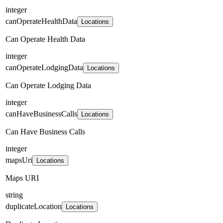
integer
canOperateHealthData
Locations
Can Operate Health Data
integer
canOperateLodgingData
Locations
Can Operate Lodging Data
integer
canHaveBusinessCalls
Locations
Can Have Business Calls
integer
mapsUri
Locations
Maps URI
string
duplicateLocation
Locations