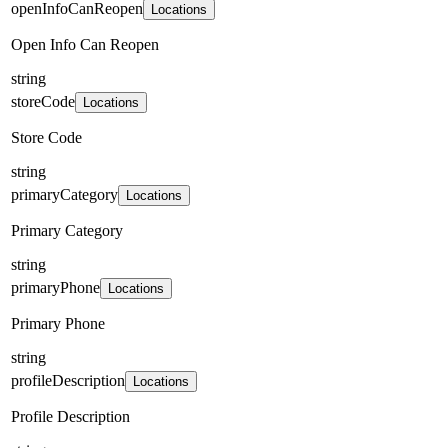
openInfoCanReopen
Locations
Open Info Can Reopen
string
storeCode
Locations
Store Code
string
primaryCategory
Locations
Primary Category
string
primaryPhone
Locations
Primary Phone
string
profileDescription
Locations
Profile Description