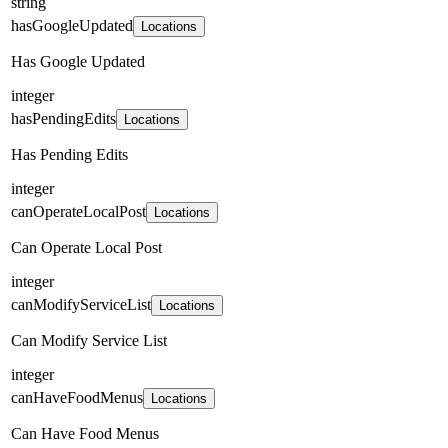
string
hasGoogleUpdated
Locations
Has Google Updated
integer
hasPendingEdits
Locations
Has Pending Edits
integer
canOperateLocalPost
Locations
Can Operate Local Post
integer
canModifyServiceList
Locations
Can Modify Service List
integer
canHaveFoodMenus
Locations
Can Have Food Menus