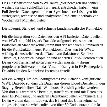
Das Geschäftsmotto von WWL lautet „Wir bewegen uns schnell“,
weshalb sie sich schließlich für i-spark entschieden haben – eine
Full-Service-Datenagentur, die maßgeschneiderte Lösungen für
strategische, technische und analytische Probleme innerhalb von
Wochen statt Monaten bietet.
Die Lösung: Standard- und schnelle kundenspezifische Konnektor
Für die Integration von Daten aus den API-basierten Datenquellen
von WWL empfahl i-spark Dataddo aufgrund seines breiten
Portfolios an Standardkonnektoren und der schnellen Durchlaufzeit
für die Konstruktion neuer Konnektoren. Dies war für WWL
wichtig, da zusätzlich zu den Daten von Salesforce, Zendesk,
Trustpilot, Copernica, Mopinion und anderen Cloud-Diensten auch
Daten von Transsmart abgerufen werden mussten – ihrem
proprietären Softwaretool, das Versandlösungen in ERPs integriert.
Dataddo hat den Konnektor kostenlos erstellt.
Mit ein wenig Hilfe des Lösungsteams von Dataddo konfigurierte
WWL Dataddo so, dass die Daten aus diesen Cloud-Diensten in den
Staging-Bereich ihres Data Warehouse Redshift geleitet werden.
Von dort aus werden sie bereinigt, transformiert und mit Daten aus
ihrer ERP-Lösung und anderen Datenbankquellen kombiniert. Die
Daten werden dann in Looker, das BI-Tool des Unternehmens,
eingespeist, wo sie wöchentlich von über 50 Endbenutzern direkt