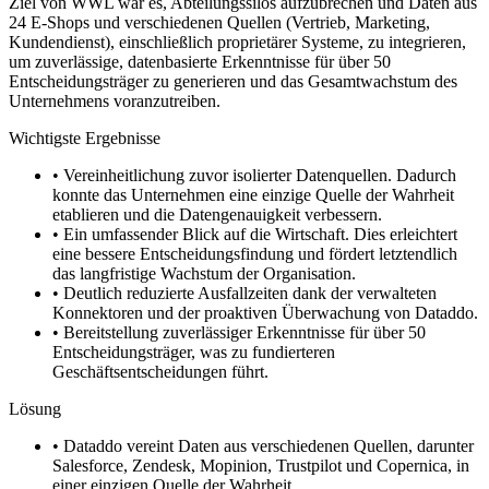
Ziel von WWL war es, Abteilungssilos aufzubrechen und Daten aus
24 E-Shops und verschiedenen Quellen (Vertrieb, Marketing,
Kundendienst), einschließlich proprietärer Systeme, zu integrieren,
um zuverlässige, datenbasierte Erkenntnisse für über 50
Entscheidungsträger zu generieren und das Gesamtwachstum des
Unternehmens voranzutreiben.
Wichtigste Ergebnisse
•
Vereinheitlichung zuvor isolierter Datenquellen. Dadurch
konnte das Unternehmen eine einzige Quelle der Wahrheit
etablieren und die Datengenauigkeit verbessern.
•
Ein umfassender Blick auf die Wirtschaft. Dies erleichtert
eine bessere Entscheidungsfindung und fördert letztendlich
das langfristige Wachstum der Organisation.
•
Deutlich reduzierte Ausfallzeiten dank der verwalteten
Konnektoren und der proaktiven Überwachung von Dataddo.
•
Bereitstellung zuverlässiger Erkenntnisse für über 50
Entscheidungsträger, was zu fundierteren
Geschäftsentscheidungen führt.
Lösung
•
Dataddo vereint Daten aus verschiedenen Quellen, darunter
Salesforce, Zendesk, Mopinion, Trustpilot und Copernica, in
einer einzigen Quelle der Wahrheit.