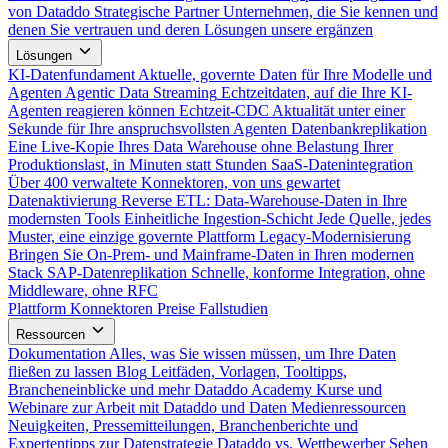
von Dataddo
Strategische Partner
Unternehmen, die Sie kennen und
denen Sie vertrauen und deren Lösungen unsere ergänzen
Lösungen
KI-Datenfundament
Aktuelle, governte Daten für Ihre Modelle und
Agenten
Agentic Data Streaming
Echtzeitdaten, auf die Ihre KI-
Agenten reagieren können
Echtzeit-CDC
Aktualität unter einer
Sekunde für Ihre anspruchsvollsten Agenten
Datenbankreplikation
Eine Live-Kopie Ihres Data Warehouse ohne Belastung Ihrer
Produktionslast, in Minuten statt Stunden
SaaS-Datenintegration
Über 400 verwaltete Konnektoren, von uns gewartet
Datenaktivierung
Reverse ETL: Data-Warehouse-Daten in Ihre
modernsten Tools
Einheitliche Ingestion-Schicht
Jede Quelle, jedes
Muster, eine einzige governte Plattform
Legacy-Modernisierung
Bringen Sie On-Prem- und Mainframe-Daten in Ihren modernen
Stack
SAP-Datenreplikation
Schnelle, konforme Integration, ohne
Middleware, ohne RFC
Plattform
Konnektoren
Preise
Fallstudien
Ressourcen
Dokumentation
Alles, was Sie wissen müssen, um Ihre Daten
fließen zu lassen
Blog
Leitfäden, Vorlagen, Tooltipps,
Brancheneinblicke und mehr
Dataddo Academy
Kurse und
Webinare zur Arbeit mit Dataddo und Daten
Medienressourcen
Neuigkeiten, Pressemitteilungen, Branchenberichte und
Expertentipps zur Datenstrategie
Dataddo vs. Wettbewerber
Sehen