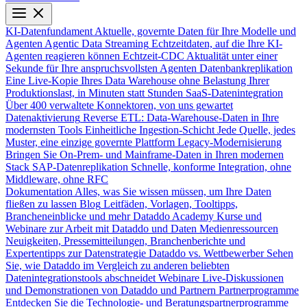
KI-Datenfundament
Aktuelle, governte Daten für Ihre Modelle und
Agenten
Agentic Data Streaming
Echtzeitdaten, auf die Ihre KI-
Agenten reagieren können
Echtzeit-CDC
Aktualität unter einer
Sekunde für Ihre anspruchsvollsten Agenten
Datenbankreplikation
Eine Live-Kopie Ihres Data Warehouse ohne Belastung Ihrer
Produktionslast, in Minuten statt Stunden
SaaS-Datenintegration
Über 400 verwaltete Konnektoren, von uns gewartet
Datenaktivierung
Reverse ETL: Data-Warehouse-Daten in Ihre
modernsten Tools
Einheitliche Ingestion-Schicht
Jede Quelle, jedes
Muster, eine einzige governte Plattform
Legacy-Modernisierung
Bringen Sie On-Prem- und Mainframe-Daten in Ihren modernen
Stack
SAP-Datenreplikation
Schnelle, konforme Integration, ohne
Middleware, ohne RFC
Dokumentation
Alles, was Sie wissen müssen, um Ihre Daten
fließen zu lassen
Blog
Leitfäden, Vorlagen, Tooltipps,
Brancheneinblicke und mehr
Dataddo Academy
Kurse und
Webinare zur Arbeit mit Dataddo und Daten
Medienressourcen
Neuigkeiten, Pressemitteilungen, Branchenberichte und
Expertentipps zur Datenstrategie
Dataddo vs. Wettbewerber
Sehen
Sie, wie Dataddo im Vergleich zu anderen beliebten
Datenintegrationstools abschneidet
Webinare
Live-Diskussionen
und Demonstrationen von Dataddo und Partnern
Partnerprogramme
Entdecken Sie die Technologie- und Beratungspartnerprogramme