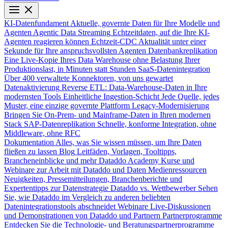
KI-Datenfundament
Aktuelle, governte Daten für Ihre Modelle und
Agenten
Agentic Data Streaming
Echtzeitdaten, auf die Ihre KI-
Agenten reagieren können
Echtzeit-CDC
Aktualität unter einer
Sekunde für Ihre anspruchsvollsten Agenten
Datenbankreplikation
Eine Live-Kopie Ihres Data Warehouse ohne Belastung Ihrer
Produktionslast, in Minuten statt Stunden
SaaS-Datenintegration
Über 400 verwaltete Konnektoren, von uns gewartet
Datenaktivierung
Reverse ETL: Data-Warehouse-Daten in Ihre
modernsten Tools
Einheitliche Ingestion-Schicht
Jede Quelle, jedes
Muster, eine einzige governte Plattform
Legacy-Modernisierung
Bringen Sie On-Prem- und Mainframe-Daten in Ihren modernen
Stack
SAP-Datenreplikation
Schnelle, konforme Integration, ohne
Middleware, ohne RFC
Dokumentation
Alles, was Sie wissen müssen, um Ihre Daten
fließen zu lassen
Blog
Leitfäden, Vorlagen, Tooltipps,
Brancheneinblicke und mehr
Dataddo Academy
Kurse und
Webinare zur Arbeit mit Dataddo und Daten
Medienressourcen
Neuigkeiten, Pressemitteilungen, Branchenberichte und
Expertentipps zur Datenstrategie
Dataddo vs. Wettbewerber
Sehen
Sie, wie Dataddo im Vergleich zu anderen beliebten
Datenintegrationstools abschneidet
Webinare
Live-Diskussionen
und Demonstrationen von Dataddo und Partnern
Partnerprogramme
Entdecken Sie die Technologie- und Beratungspartnerprogramme