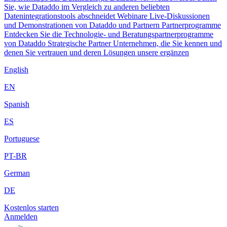
Sie, wie Dataddo im Vergleich zu anderen beliebten
Datenintegrationstools abschneidet
Webinare
Live-Diskussionen
und Demonstrationen von Dataddo und Partnern
Partnerprogramme
Entdecken Sie die Technologie- und Beratungspartnerprogramme
von Dataddo
Strategische Partner
Unternehmen, die Sie kennen und
denen Sie vertrauen und deren Lösungen unsere ergänzen
English
EN
Spanish
ES
Portuguese
PT-BR
German
DE
Kostenlos starten
Anmelden