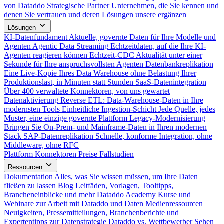
von Dataddo
Strategische Partner
Unternehmen, die Sie kennen und
denen Sie vertrauen und deren Lösungen unsere ergänzen
Lösungen
KI-Datenfundament
Aktuelle, governte Daten für Ihre Modelle und
Agenten
Agentic Data Streaming
Echtzeitdaten, auf die Ihre KI-
Agenten reagieren können
Echtzeit-CDC
Aktualität unter einer
Sekunde für Ihre anspruchsvollsten Agenten
Datenbankreplikation
Eine Live-Kopie Ihres Data Warehouse ohne Belastung Ihrer
Produktionslast, in Minuten statt Stunden
SaaS-Datenintegration
Über 400 verwaltete Konnektoren, von uns gewartet
Datenaktivierung
Reverse ETL: Data-Warehouse-Daten in Ihre
modernsten Tools
Einheitliche Ingestion-Schicht
Jede Quelle, jedes
Muster, eine einzige governte Plattform
Legacy-Modernisierung
Bringen Sie On-Prem- und Mainframe-Daten in Ihren modernen
Stack
SAP-Datenreplikation
Schnelle, konforme Integration, ohne
Middleware, ohne RFC
Plattform
Konnektoren
Preise
Fallstudien
Ressourcen
Dokumentation
Alles, was Sie wissen müssen, um Ihre Daten
fließen zu lassen
Blog
Leitfäden, Vorlagen, Tooltipps,
Brancheneinblicke und mehr
Dataddo Academy
Kurse und
Webinare zur Arbeit mit Dataddo und Daten
Medienressourcen
Neuigkeiten, Pressemitteilungen, Branchenberichte und
Expertentipps zur Datenstrategie
Dataddo vs. Wettbewerber
Sehen