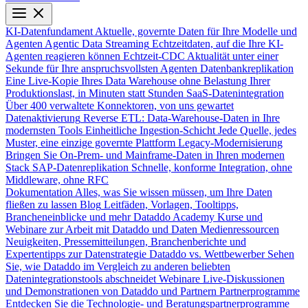
KI-Datenfundament
Aktuelle, governte Daten für Ihre Modelle und
Agenten
Agentic Data Streaming
Echtzeitdaten, auf die Ihre KI-
Agenten reagieren können
Echtzeit-CDC
Aktualität unter einer
Sekunde für Ihre anspruchsvollsten Agenten
Datenbankreplikation
Eine Live-Kopie Ihres Data Warehouse ohne Belastung Ihrer
Produktionslast, in Minuten statt Stunden
SaaS-Datenintegration
Über 400 verwaltete Konnektoren, von uns gewartet
Datenaktivierung
Reverse ETL: Data-Warehouse-Daten in Ihre
modernsten Tools
Einheitliche Ingestion-Schicht
Jede Quelle, jedes
Muster, eine einzige governte Plattform
Legacy-Modernisierung
Bringen Sie On-Prem- und Mainframe-Daten in Ihren modernen
Stack
SAP-Datenreplikation
Schnelle, konforme Integration, ohne
Middleware, ohne RFC
Dokumentation
Alles, was Sie wissen müssen, um Ihre Daten
fließen zu lassen
Blog
Leitfäden, Vorlagen, Tooltipps,
Brancheneinblicke und mehr
Dataddo Academy
Kurse und
Webinare zur Arbeit mit Dataddo und Daten
Medienressourcen
Neuigkeiten, Pressemitteilungen, Branchenberichte und
Expertentipps zur Datenstrategie
Dataddo vs. Wettbewerber
Sehen
Sie, wie Dataddo im Vergleich zu anderen beliebten
Datenintegrationstools abschneidet
Webinare
Live-Diskussionen
und Demonstrationen von Dataddo und Partnern
Partnerprogramme
Entdecken Sie die Technologie- und Beratungspartnerprogramme