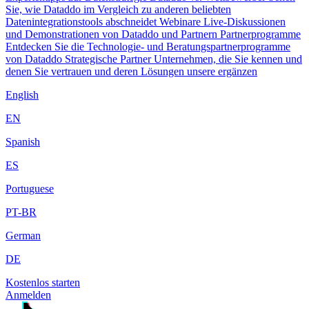
Sie, wie Dataddo im Vergleich zu anderen beliebten
Datenintegrationstools abschneidet
Webinare
Live-Diskussionen
und Demonstrationen von Dataddo und Partnern
Partnerprogramme
Entdecken Sie die Technologie- und Beratungspartnerprogramme
von Dataddo
Strategische Partner
Unternehmen, die Sie kennen und
denen Sie vertrauen und deren Lösungen unsere ergänzen
English
EN
Spanish
ES
Portuguese
PT-BR
German
DE
Kostenlos starten
Anmelden