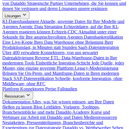
von Dataddo
Strategische Partner
Unternehmen, die Sie kennen und
denen Sie vertrauen und deren Lösungen unsere ergänzen
Lösungen
KI-Datenfundament
Aktuelle, governte Daten für Ihre Modelle und
Agenten
Agentic Data Streaming
Echtzeitdaten, auf die Ihre KI-
Agenten reagieren können
Echtzeit-CDC
Aktualität unter einer
Sekunde für Ihre anspruchsvollsten Agenten
Datenbankreplikation
Eine Live-Kopie Ihres Data Warehouse ohne Belastung Ihrer
Produktionslast, in Minuten statt Stunden
SaaS-Datenintegration
Über 400 verwaltete Konnektoren, von uns gewartet
Datenaktivierung
Reverse ETL: Data-Warehouse-Daten in Ihre
modernsten Tools
Einheitliche Ingestion-Schicht
Jede Quelle, jedes
Muster, eine einzige governte Plattform
Legacy-Modernisierung
Bringen Sie On-Prem- und Mainframe-Daten in Ihren modernen
Stack
SAP-Datenreplikation
Schnelle, konforme Integration, ohne
Middleware, ohne RFC
Plattform
Konnektoren
Preise
Fallstudien
Ressourcen
Dokumentation
Alles, was Sie wissen müssen, um Ihre Daten
fließen zu lassen
Blog
Leitfäden, Vorlagen, Tooltipps,
Brancheneinblicke und mehr
Dataddo Academy
Kurse und
Webinare zur Arbeit mit Dataddo und Daten
Medienressourcen
Neuigkeiten, Pressemitteilungen, Branchenberichte und
Expertentipps zur Datenstrategie
Dataddo vs. Wettbewerber
Sehen