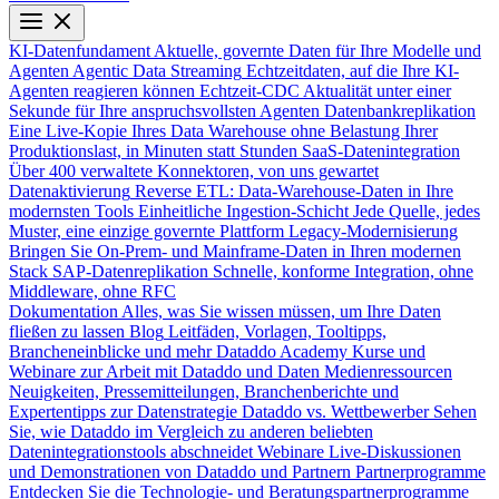
KI-Datenfundament
Aktuelle, governte Daten für Ihre Modelle und
Agenten
Agentic Data Streaming
Echtzeitdaten, auf die Ihre KI-
Agenten reagieren können
Echtzeit-CDC
Aktualität unter einer
Sekunde für Ihre anspruchsvollsten Agenten
Datenbankreplikation
Eine Live-Kopie Ihres Data Warehouse ohne Belastung Ihrer
Produktionslast, in Minuten statt Stunden
SaaS-Datenintegration
Über 400 verwaltete Konnektoren, von uns gewartet
Datenaktivierung
Reverse ETL: Data-Warehouse-Daten in Ihre
modernsten Tools
Einheitliche Ingestion-Schicht
Jede Quelle, jedes
Muster, eine einzige governte Plattform
Legacy-Modernisierung
Bringen Sie On-Prem- und Mainframe-Daten in Ihren modernen
Stack
SAP-Datenreplikation
Schnelle, konforme Integration, ohne
Middleware, ohne RFC
Dokumentation
Alles, was Sie wissen müssen, um Ihre Daten
fließen zu lassen
Blog
Leitfäden, Vorlagen, Tooltipps,
Brancheneinblicke und mehr
Dataddo Academy
Kurse und
Webinare zur Arbeit mit Dataddo und Daten
Medienressourcen
Neuigkeiten, Pressemitteilungen, Branchenberichte und
Expertentipps zur Datenstrategie
Dataddo vs. Wettbewerber
Sehen
Sie, wie Dataddo im Vergleich zu anderen beliebten
Datenintegrationstools abschneidet
Webinare
Live-Diskussionen
und Demonstrationen von Dataddo und Partnern
Partnerprogramme
Entdecken Sie die Technologie- und Beratungspartnerprogramme