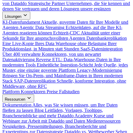
von Dataddo
Strategische Partner
Unternehmen, die Sie kennen und
denen Sie vertrauen und deren Lösungen unsere ergänzen
Lösungen
KI-Datenfundament
Aktuelle, governte Daten für Ihre Modelle und
Agenten
Agentic Data Streaming
Echtzeitdaten, auf die Ihre KI-
Agenten reagieren können
Echtzeit-CDC
Aktualität unter einer
Sekunde für Ihre anspruchsvollsten Agenten
Datenbankreplikation
Eine Live-Kopie Ihres Data Warehouse ohne Belastung Ihrer
Produktionslast, in Minuten statt Stunden
SaaS-Datenintegration
Über 400 verwaltete Konnektoren, von uns gewartet
Datenaktivierung
Reverse ETL: Data-Warehouse-Daten in Ihre
modernsten Tools
Einheitliche Ingestion-Schicht
Jede Quelle, jedes
Muster, eine einzige governte Plattform
Legacy-Modernisierung
Bringen Sie On-Prem- und Mainframe-Daten in Ihren modernen
Stack
SAP-Datenreplikation
Schnelle, konforme Integration, ohne
Middleware, ohne RFC
Plattform
Konnektoren
Preise
Fallstudien
Ressourcen
Dokumentation
Alles, was Sie wissen müssen, um Ihre Daten
fließen zu lassen
Blog
Leitfäden, Vorlagen, Tooltipps,
Brancheneinblicke und mehr
Dataddo Academy
Kurse und
Webinare zur Arbeit mit Dataddo und Daten
Medienressourcen
Neuigkeiten, Pressemitteilungen, Branchenberichte und
Expertentipps zur Datenstrategie
Dataddo vs. Wettbewerber
Sehen