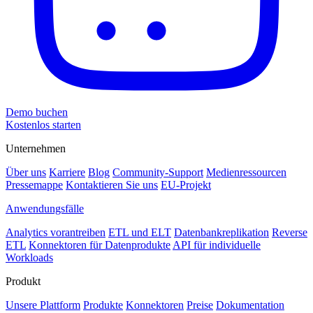
Demo buchen
Kostenlos starten
Unternehmen
Über uns
Karriere
Blog
Community-Support
Medienressourcen
Pressemappe
Kontaktieren Sie uns
EU-Projekt
Anwendungsfälle
Analytics vorantreiben
ETL und ELT
Datenbankreplikation
Reverse
ETL
Konnektoren für Datenprodukte
API für individuelle
Workloads
Produkt
Unsere Plattform
Produkte
Konnektoren
Preise
Dokumentation