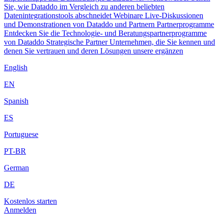
Sie, wie Dataddo im Vergleich zu anderen beliebten
Datenintegrationstools abschneidet
Webinare
Live-Diskussionen
und Demonstrationen von Dataddo und Partnern
Partnerprogramme
Entdecken Sie die Technologie- und Beratungspartnerprogramme
von Dataddo
Strategische Partner
Unternehmen, die Sie kennen und
denen Sie vertrauen und deren Lösungen unsere ergänzen
English
EN
Spanish
ES
Portuguese
PT-BR
German
DE
Kostenlos starten
Anmelden