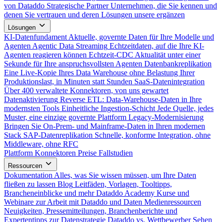
von Dataddo
Strategische Partner
Unternehmen, die Sie kennen und
denen Sie vertrauen und deren Lösungen unsere ergänzen
Lösungen
KI-Datenfundament
Aktuelle, governte Daten für Ihre Modelle und
Agenten
Agentic Data Streaming
Echtzeitdaten, auf die Ihre KI-
Agenten reagieren können
Echtzeit-CDC
Aktualität unter einer
Sekunde für Ihre anspruchsvollsten Agenten
Datenbankreplikation
Eine Live-Kopie Ihres Data Warehouse ohne Belastung Ihrer
Produktionslast, in Minuten statt Stunden
SaaS-Datenintegration
Über 400 verwaltete Konnektoren, von uns gewartet
Datenaktivierung
Reverse ETL: Data-Warehouse-Daten in Ihre
modernsten Tools
Einheitliche Ingestion-Schicht
Jede Quelle, jedes
Muster, eine einzige governte Plattform
Legacy-Modernisierung
Bringen Sie On-Prem- und Mainframe-Daten in Ihren modernen
Stack
SAP-Datenreplikation
Schnelle, konforme Integration, ohne
Middleware, ohne RFC
Plattform
Konnektoren
Preise
Fallstudien
Ressourcen
Dokumentation
Alles, was Sie wissen müssen, um Ihre Daten
fließen zu lassen
Blog
Leitfäden, Vorlagen, Tooltipps,
Brancheneinblicke und mehr
Dataddo Academy
Kurse und
Webinare zur Arbeit mit Dataddo und Daten
Medienressourcen
Neuigkeiten, Pressemitteilungen, Branchenberichte und
Expertentipps zur Datenstrategie
Dataddo vs. Wettbewerber
Sehen