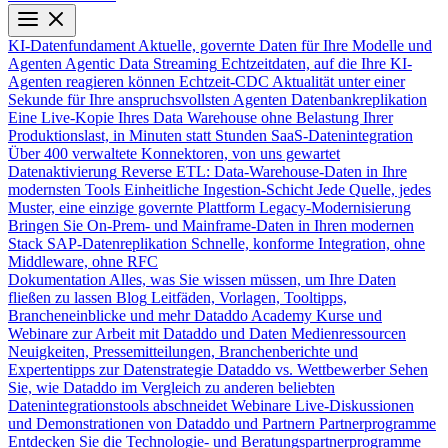
KI-Datenfundament
Aktuelle, governte Daten für Ihre Modelle und
Agenten
Agentic Data Streaming
Echtzeitdaten, auf die Ihre KI-
Agenten reagieren können
Echtzeit-CDC
Aktualität unter einer
Sekunde für Ihre anspruchsvollsten Agenten
Datenbankreplikation
Eine Live-Kopie Ihres Data Warehouse ohne Belastung Ihrer
Produktionslast, in Minuten statt Stunden
SaaS-Datenintegration
Über 400 verwaltete Konnektoren, von uns gewartet
Datenaktivierung
Reverse ETL: Data-Warehouse-Daten in Ihre
modernsten Tools
Einheitliche Ingestion-Schicht
Jede Quelle, jedes
Muster, eine einzige governte Plattform
Legacy-Modernisierung
Bringen Sie On-Prem- und Mainframe-Daten in Ihren modernen
Stack
SAP-Datenreplikation
Schnelle, konforme Integration, ohne
Middleware, ohne RFC
Dokumentation
Alles, was Sie wissen müssen, um Ihre Daten
fließen zu lassen
Blog
Leitfäden, Vorlagen, Tooltipps,
Brancheneinblicke und mehr
Dataddo Academy
Kurse und
Webinare zur Arbeit mit Dataddo und Daten
Medienressourcen
Neuigkeiten, Pressemitteilungen, Branchenberichte und
Expertentipps zur Datenstrategie
Dataddo vs. Wettbewerber
Sehen
Sie, wie Dataddo im Vergleich zu anderen beliebten
Datenintegrationstools abschneidet
Webinare
Live-Diskussionen
und Demonstrationen von Dataddo und Partnern
Partnerprogramme
Entdecken Sie die Technologie- und Beratungspartnerprogramme