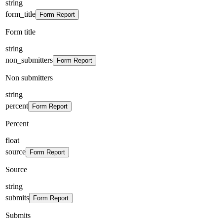
string
form_title
Form Report
Form title
string
non_submitters
Form Report
Non submitters
string
percent
Form Report
Percent
float
source
Form Report
Source
string
submits
Form Report
Submits