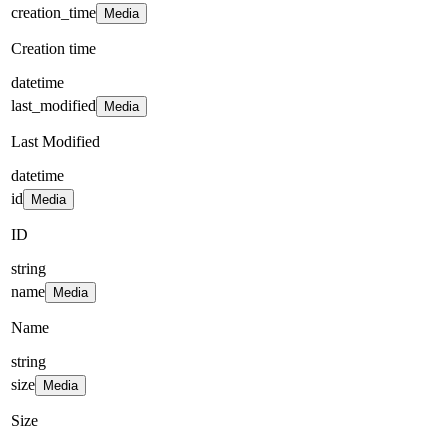
creation_time
Media
Creation time
datetime
last_modified
Media
Last Modified
datetime
id
Media
ID
string
name
Media
Name
string
size
Media
Size