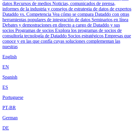
datos
Recursos de medios
Noticias, comunicados de prensa,
informes de la industria y consejos de estrategia de datos de expertos
Dataddo vs. Competencia
Vea cómo se compara Dataddo con otras
herramientas populares de integración de datos
Seminarios en línea
Debates y demostraciones en directo a cargo de Dataddo y sus
socios
Programas de socios
Explora los programas de socios de
consultoría tecnología de Dataddo
Socios estratégicos
Empresas que
conoce y en las que confía cuyas soluciones complementan las
nuestras
English
EN
Spanish
ES
Portuguese
PT-BR
German
DE