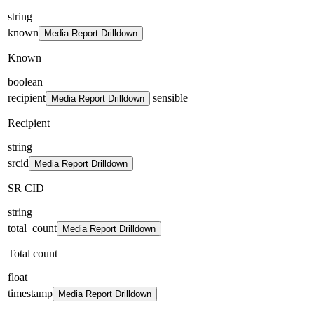
string
known
Media Report Drilldown
Known
boolean
recipient
sensible
Media Report Drilldown
Recipient
string
srcid
Media Report Drilldown
SR CID
string
total_count
Media Report Drilldown
Total count
float
timestamp
Media Report Drilldown