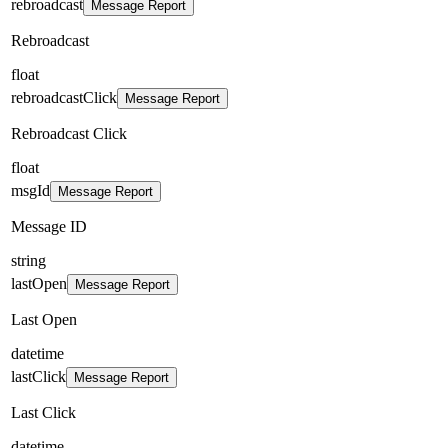
rebroadcast
Message Report
Rebroadcast
float
rebroadcastClick
Message Report
Rebroadcast Click
float
msgId
Message Report
Message ID
string
lastOpen
Message Report
Last Open
datetime
lastClick
Message Report
Last Click
datetime