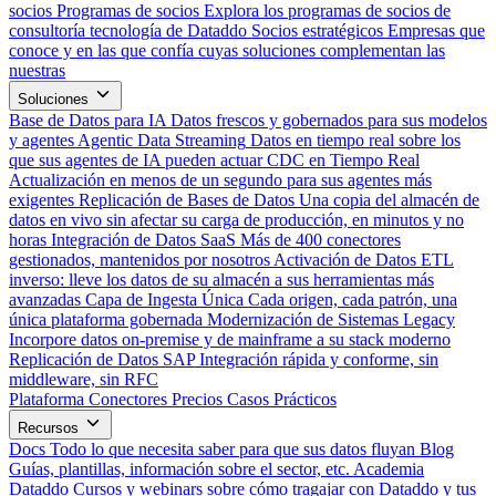
socios
Programas de socios
Explora los programas de socios de
consultoría tecnología de Dataddo
Socios estratégicos
Empresas que
conoce y en las que confía cuyas soluciones complementan las
nuestras
Soluciones
Base de Datos para IA
Datos frescos y gobernados para sus modelos
y agentes
Agentic Data Streaming
Datos en tiempo real sobre los
que sus agentes de IA pueden actuar
CDC en Tiempo Real
Actualización en menos de un segundo para sus agentes más
exigentes
Replicación de Bases de Datos
Una copia del almacén de
datos en vivo sin afectar su carga de producción, en minutos y no
horas
Integración de Datos SaaS
Más de 400 conectores
gestionados, mantenidos por nosotros
Activación de Datos
ETL
inverso: lleve los datos de su almacén a sus herramientas más
avanzadas
Capa de Ingesta Única
Cada origen, cada patrón, una
única plataforma gobernada
Modernización de Sistemas Legacy
Incorpore datos on-premise y de mainframe a su stack moderno
Replicación de Datos SAP
Integración rápida y conforme, sin
middleware, sin RFC
Plataforma
Conectores
Precios
Casos Prácticos
Recursos
Docs
Todo lo que necesita saber para que sus datos fluyan
Blog
Guías, plantillas, información sobre el sector, etc.
Academia
Dataddo
Cursos y webinars sobre cómo tragajar con Dataddo y tus