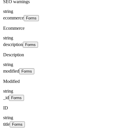
SEO warnings
string
ecommerce
Forms
Ecommerce
string
description
Forms
Description
string
modified
Forms
Modified
string
_id
Forms
ID
string
title
Forms