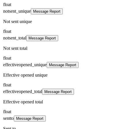
float
notsent_unique
Message Report
Not sent unique
float
notsent_total
Message Report
Not sent total
float
effectiveopened_unique
Message Report
Effective opened unique
float
effectiveopened_total
Message Report
Effective opened total
float
sentto
Message Report
Sent to