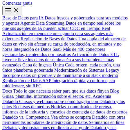
Comenzar gratis
Base de Datos para IA
Datos frescos y gobernados para sus modelos
y agentes
Agentic Data Streaming
Datos en tiempo real sobre los
que sus agentes de IA pueden actuar
CDC en Tiempo Real
Actualización en menos de un segundo para sus agentes más
exigentes
Replicación de Bases de Datos
Una copia del almacén de
datos en vivo sin afectar su carga de producción, en minutos y no
horas
Integración de Datos SaaS
Más de 400 conectores
gestionados, mantenidos por nosotros
Activación de Datos
ETL
inverso: lleve los datos de su almacén a sus herramientas más
avanzadas
Capa de Ingesta Única
Cada origen, cada patrón, una
única plataforma gobernada
Modernización de Sistemas Legacy
Incorpore datos on-premise y de mainframe a su stack moderno
Replicación de Datos SAP
Integración rápida y conforme, sin
middleware, sin RFC
Docs
Todo lo que necesita saber para que sus datos fluyan
Blog
Guías, plantillas, información sobre el sector, etc.
Academia
Dataddo
Cursos y webinars sobre cómo tragajar con Dataddo y tus
datos
Recursos de medios
Noticias, comunicados de prensa,
informes de la industria y consejos de estrategia de datos de expertos
Dataddo vs. Competencia
Vea cómo se compara Dataddo con otras
herramientas populares de integración de datos
Seminarios en línea
Debates y demostraciones en directo a cargo de Dataddo y sus