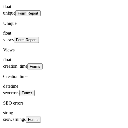
float
unique
Form Report
Unique
float
views
Form Report
Views
float
creation_time
Forms
Creation time
datetime
seoerrors
Forms
SEO errors
string
seowarnings
Forms