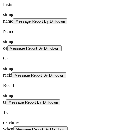
Listid
string
name
Message Report By Drilldown
Name
string
os
Message Report By Drilldown
Os
string
recid
Message Report By Drilldown
Recid
string
ts
Message Report By Drilldown
Ts
datetime
when
Message Report By Drilldown