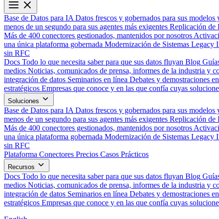
Base de Datos para IA
Datos frescos y gobernados para sus modelos 
menos de un segundo para sus agentes más exigentes
Replicación de 
Más de 400 conectores gestionados, mantenidos por nosotros
Activac
una única plataforma gobernada
Modernización de Sistemas Legacy
sin RFC
Docs
Todo lo que necesita saber para que sus datos fluyan
Blog
Guías
medios
Noticias, comunicados de prensa, informes de la industria y co
integración de datos
Seminarios en línea
Debates y demostraciones en 
estratégicos
Empresas que conoce y en las que confía cuyas solucione
Soluciones
Base de Datos para IA
Datos frescos y gobernados para sus modelos 
menos de un segundo para sus agentes más exigentes
Replicación de 
Más de 400 conectores gestionados, mantenidos por nosotros
Activac
una única plataforma gobernada
Modernización de Sistemas Legacy
sin RFC
Plataforma
Conectores
Precios
Casos Prácticos
Recursos
Docs
Todo lo que necesita saber para que sus datos fluyan
Blog
Guías
medios
Noticias, comunicados de prensa, informes de la industria y co
integración de datos
Seminarios en línea
Debates y demostraciones en 
estratégicos
Empresas que conoce y en las que confía cuyas solucione