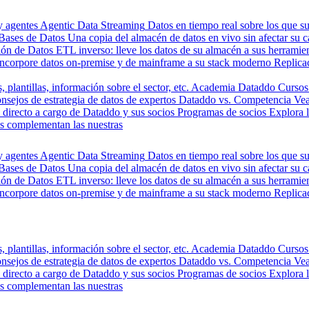
y agentes
Agentic Data Streaming
Datos en tiempo real sobre los que s
Bases de Datos
Una copia del almacén de datos en vivo sin afectar su 
ión de Datos
ETL inverso: lleve los datos de su almacén a sus herrami
Incorpore datos on-premise y de mainframe a su stack moderno
Replica
, plantillas, información sobre el sector, etc.
Academia Dataddo
Cursos
nsejos de estrategia de datos de expertos
Dataddo vs. Competencia
Vea
directo a cargo de Dataddo y sus socios
Programas de socios
Explora 
s complementan las nuestras
y agentes
Agentic Data Streaming
Datos en tiempo real sobre los que s
Bases de Datos
Una copia del almacén de datos en vivo sin afectar su 
ión de Datos
ETL inverso: lleve los datos de su almacén a sus herrami
Incorpore datos on-premise y de mainframe a su stack moderno
Replica
, plantillas, información sobre el sector, etc.
Academia Dataddo
Cursos
nsejos de estrategia de datos de expertos
Dataddo vs. Competencia
Vea
directo a cargo de Dataddo y sus socios
Programas de socios
Explora 
s complementan las nuestras