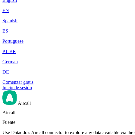
English
EN
Spanish
ES
Portuguese
PT-BR
German
DE
Comenzar gratis
Inicio de sesión
Aircall
Aircall
Fuente
Use Dataddo's Aircall connector to explore any data available via the 