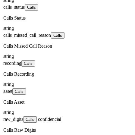
string
calls_status
Calls
Calls Status
string
calls_missed_call_reason
Calls
Calls Missed Call Reason
string
recording
Calls
Calls Recording
string
asset
Calls
Calls Asset
string
raw_digits
confidencial
Calls
Calls Raw Digits