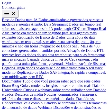
Login
Começar grátis
Base de Dados para IA
Dados atualizados e governados para seus
modelos e agentes
Agentic Data Streaming
Dados em tempo real
sobre os quais seus agentes de IA podem agir
CDC em Tempo Real
Atualização em menos de um segundo para seus agentes mais
exigentes
Replicação de Banco de Dados
Uma cópia do data
warehouse em tempo real, sem afetar sua carga de produção, em
minutos e não em horas
Integração de Dados SaaS
Mais de 400
conectores gerenciados, mantidos por nós
Ativação de Dados
ETL
reverso: leve os dados do seu data warehouse para suas ferramentas
mais avançadas
Camada Única de Ingestão
Cada origem, cada
padrão, uma única plataforma governada
Modernização de Sistemas
Legados
Traga dados on-premise e de mainframe para o seu stack
moderno
Replicação de Dados SAP
Integração rápida e compatível,
sem middleware, sem RFC
Documentos
Tudo o que você precisa saber para que seus dados
fluam
Blog
Guias, modelos, insights do setor e muito mais
Dataddo
Universidade
Cursos e webinars sobre como trabalhar com Dataddo
e dados
Recursos de mídia
Notícias, comunicados à imprensa,
relatórios do setor e dicas de estratégia de dados
Dataddo vs.
Concorrentes
Veja como o Dataddo se compara a outras ferramentas
de integração de dados
Webinars
Discussões e demonstrações ao