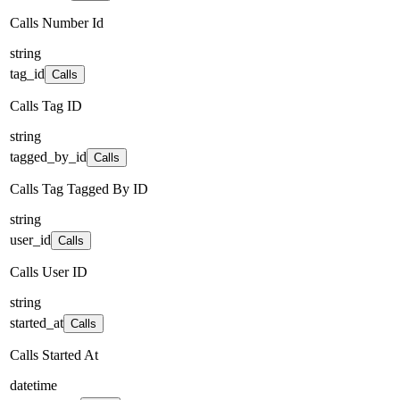
Calls Number Id
string
tag_id
Calls
Calls Tag ID
string
tagged_by_id
Calls
Calls Tag Tagged By ID
string
user_id
Calls
Calls User ID
string
started_at
Calls
Calls Started At
datetime