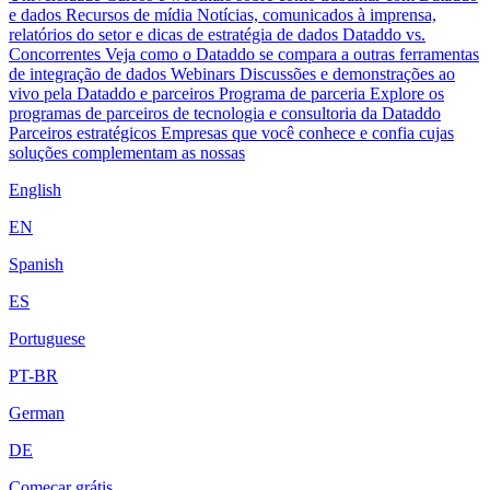
e dados
Recursos de mídia
Notícias, comunicados à imprensa,
relatórios do setor e dicas de estratégia de dados
Dataddo vs.
Concorrentes
Veja como o Dataddo se compara a outras ferramentas
de integração de dados
Webinars
Discussões e demonstrações ao
vivo pela Dataddo e parceiros
Programa de parceria
Explore os
programas de parceiros de tecnologia e consultoria da Dataddo
Parceiros estratégicos
Empresas que você conhece e confia cujas
soluções complementam as nossas
English
EN
Spanish
ES
Portuguese
PT-BR
German
DE
Começar grátis