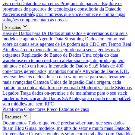
vivo pela Dataddo e parceiros
Programa de parceria
Explore os
programas de parceiros de tecnologia e consultoria da Dataddo
Parceiros estratégicos
Empresas que você conhece e confia cujas
soluções complementam as nossas
Soluções
Base de Dados para IA
Dados atualizados e governados para seus
modelos e agentes
Agentic Data Streaming
Dados em tempo real
sobre os quais seus agentes de IA podem agir
CDC em Tempo Real
Atualização em menos de um segundo para seus agentes mais
exigentes
Replicação de Banco de Dados
Uma cópia do data
warehouse em tempo real, sem afetar sua carga de produção, em
minutos e não em horas
Integração de Dados SaaS
Mais de 400
conectores gerenciados, mantidos por nós
Ativação de Dados
ETL
reverso: leve os dados do seu data warehouse para suas ferramentas
mais avançadas
Camada Única de Ingestão
Cada origem, cada
padrão, uma única plataforma governada
Modernização de Sistemas
Legados
Traga dados on-premise e de mainframe para o seu stack
moderno
Replicação de Dados SAP
Integração rápida e compatível,
sem middleware, sem RFC
Plataforma
Conectores
Preço
Estudos de caso
Recursos
Documentos
Tudo o que você precisa saber para que seus dados
fluam
Blog
Guias, modelos, insights do setor e muito mais
Dataddo
Universidade
Cursos e webinars sobre como trabalhar com Dataddo