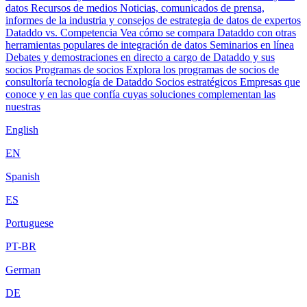
datos
Recursos de medios
Noticias, comunicados de prensa,
informes de la industria y consejos de estrategia de datos de expertos
Dataddo vs. Competencia
Vea cómo se compara Dataddo con otras
herramientas populares de integración de datos
Seminarios en línea
Debates y demostraciones en directo a cargo de Dataddo y sus
socios
Programas de socios
Explora los programas de socios de
consultoría tecnología de Dataddo
Socios estratégicos
Empresas que
conoce y en las que confía cuyas soluciones complementan las
nuestras
English
EN
Spanish
ES
Portuguese
PT-BR
German
DE