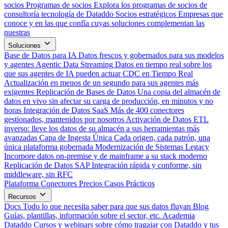
socios
Programas de socios
Explora los programas de socios de
consultoría tecnología de Dataddo
Socios estratégicos
Empresas que
conoce y en las que confía cuyas soluciones complementan las
nuestras
Soluciones
Base de Datos para IA
Datos frescos y gobernados para sus modelos
y agentes
Agentic Data Streaming
Datos en tiempo real sobre los
que sus agentes de IA pueden actuar
CDC en Tiempo Real
Actualización en menos de un segundo para sus agentes más
exigentes
Replicación de Bases de Datos
Una copia del almacén de
datos en vivo sin afectar su carga de producción, en minutos y no
horas
Integración de Datos SaaS
Más de 400 conectores
gestionados, mantenidos por nosotros
Activación de Datos
ETL
inverso: lleve los datos de su almacén a sus herramientas más
avanzadas
Capa de Ingesta Única
Cada origen, cada patrón, una
única plataforma gobernada
Modernización de Sistemas Legacy
Incorpore datos on-premise y de mainframe a su stack moderno
Replicación de Datos SAP
Integración rápida y conforme, sin
middleware, sin RFC
Plataforma
Conectores
Precios
Casos Prácticos
Recursos
Docs
Todo lo que necesita saber para que sus datos fluyan
Blog
Guías, plantillas, información sobre el sector, etc.
Academia
Dataddo
Cursos y webinars sobre cómo tragajar con Dataddo y tus