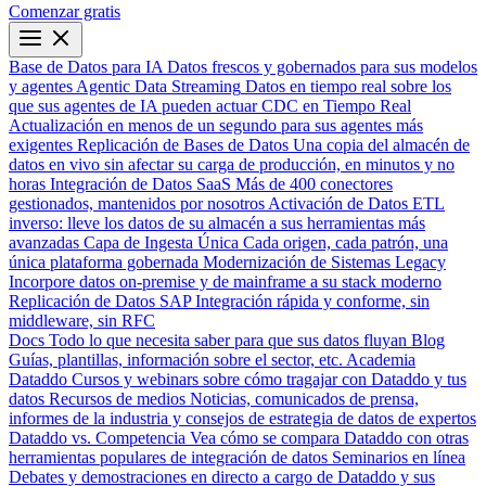
Comenzar gratis
Base de Datos para IA
Datos frescos y gobernados para sus modelos
y agentes
Agentic Data Streaming
Datos en tiempo real sobre los
que sus agentes de IA pueden actuar
CDC en Tiempo Real
Actualización en menos de un segundo para sus agentes más
exigentes
Replicación de Bases de Datos
Una copia del almacén de
datos en vivo sin afectar su carga de producción, en minutos y no
horas
Integración de Datos SaaS
Más de 400 conectores
gestionados, mantenidos por nosotros
Activación de Datos
ETL
inverso: lleve los datos de su almacén a sus herramientas más
avanzadas
Capa de Ingesta Única
Cada origen, cada patrón, una
única plataforma gobernada
Modernización de Sistemas Legacy
Incorpore datos on-premise y de mainframe a su stack moderno
Replicación de Datos SAP
Integración rápida y conforme, sin
middleware, sin RFC
Docs
Todo lo que necesita saber para que sus datos fluyan
Blog
Guías, plantillas, información sobre el sector, etc.
Academia
Dataddo
Cursos y webinars sobre cómo tragajar con Dataddo y tus
datos
Recursos de medios
Noticias, comunicados de prensa,
informes de la industria y consejos de estrategia de datos de expertos
Dataddo vs. Competencia
Vea cómo se compara Dataddo con otras
herramientas populares de integración de datos
Seminarios en línea
Debates y demostraciones en directo a cargo de Dataddo y sus