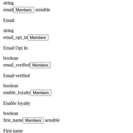
string
email
sensible
Members
Email
string
email_opt_in
Members
Email Opt In
boolean
email_verified
Members
Email verified
boolean
enable_loyalty
Members
Enable loyalty
boolean
first_name
sensible
Members
First name