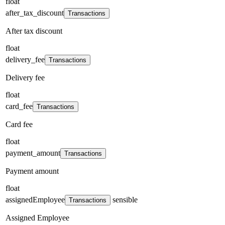
float
after_tax_discount
Transactions
After tax discount
float
delivery_fee
Transactions
Delivery fee
float
card_fee
Transactions
Card fee
float
payment_amount
Transactions
Payment amount
float
assignedEmployee
sensible
Transactions
Assigned Employee