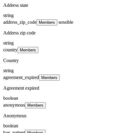
Address state
string
address_zip_code
sensible
Members
Address zip code
string
country
Members
Country
string
agreement_expired
Members
Agreement expired
boolean
anonymous
Members
Anonymous
boolean
ban_patient
Members