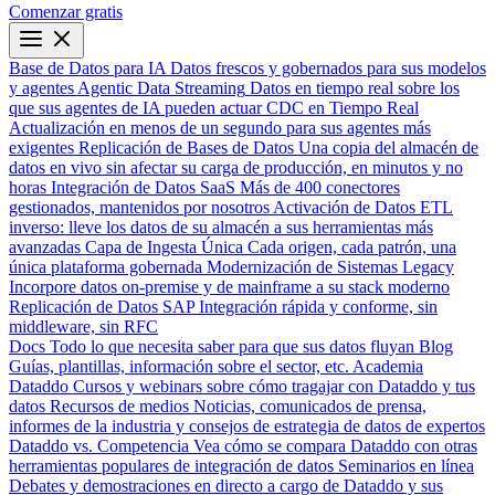
Comenzar gratis
Base de Datos para IA
Datos frescos y gobernados para sus modelos
y agentes
Agentic Data Streaming
Datos en tiempo real sobre los
que sus agentes de IA pueden actuar
CDC en Tiempo Real
Actualización en menos de un segundo para sus agentes más
exigentes
Replicación de Bases de Datos
Una copia del almacén de
datos en vivo sin afectar su carga de producción, en minutos y no
horas
Integración de Datos SaaS
Más de 400 conectores
gestionados, mantenidos por nosotros
Activación de Datos
ETL
inverso: lleve los datos de su almacén a sus herramientas más
avanzadas
Capa de Ingesta Única
Cada origen, cada patrón, una
única plataforma gobernada
Modernización de Sistemas Legacy
Incorpore datos on-premise y de mainframe a su stack moderno
Replicación de Datos SAP
Integración rápida y conforme, sin
middleware, sin RFC
Docs
Todo lo que necesita saber para que sus datos fluyan
Blog
Guías, plantillas, información sobre el sector, etc.
Academia
Dataddo
Cursos y webinars sobre cómo tragajar con Dataddo y tus
datos
Recursos de medios
Noticias, comunicados de prensa,
informes de la industria y consejos de estrategia de datos de expertos
Dataddo vs. Competencia
Vea cómo se compara Dataddo con otras
herramientas populares de integración de datos
Seminarios en línea
Debates y demostraciones en directo a cargo de Dataddo y sus