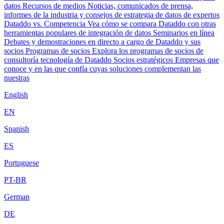
datos
Recursos de medios
Noticias, comunicados de prensa,
informes de la industria y consejos de estrategia de datos de expertos
Dataddo vs. Competencia
Vea cómo se compara Dataddo con otras
herramientas populares de integración de datos
Seminarios en línea
Debates y demostraciones en directo a cargo de Dataddo y sus
socios
Programas de socios
Explora los programas de socios de
consultoría tecnología de Dataddo
Socios estratégicos
Empresas que
conoce y en las que confía cuyas soluciones complementan las
nuestras
English
EN
Spanish
ES
Portuguese
PT-BR
German
DE