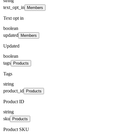
string
text_opt_in
Members
Text opt in
boolean
updated
Members
Updated
boolean
tags
Products
Tags
string
product_id
Products
Product ID
string
sku
Products
Product SKU