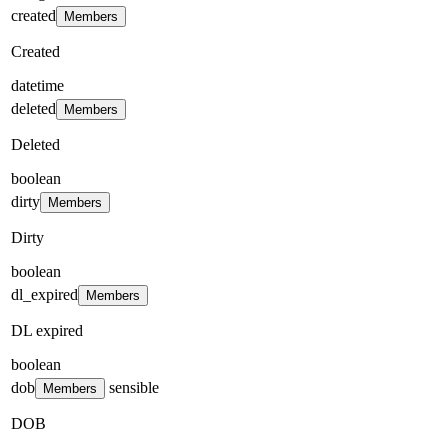
created
Members
Created
datetime
deleted
Members
Deleted
boolean
dirty
Members
Dirty
boolean
dl_expired
Members
DL expired
boolean
dob
sensible
Members
DOB