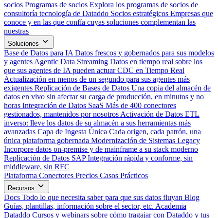
socios
Programas de socios
Explora los programas de socios de
consultoría tecnología de Dataddo
Socios estratégicos
Empresas que
conoce y en las que confía cuyas soluciones complementan las
nuestras
Soluciones
Base de Datos para IA
Datos frescos y gobernados para sus modelos
y agentes
Agentic Data Streaming
Datos en tiempo real sobre los
que sus agentes de IA pueden actuar
CDC en Tiempo Real
Actualización en menos de un segundo para sus agentes más
exigentes
Replicación de Bases de Datos
Una copia del almacén de
datos en vivo sin afectar su carga de producción, en minutos y no
horas
Integración de Datos SaaS
Más de 400 conectores
gestionados, mantenidos por nosotros
Activación de Datos
ETL
inverso: lleve los datos de su almacén a sus herramientas más
avanzadas
Capa de Ingesta Única
Cada origen, cada patrón, una
única plataforma gobernada
Modernización de Sistemas Legacy
Incorpore datos on-premise y de mainframe a su stack moderno
Replicación de Datos SAP
Integración rápida y conforme, sin
middleware, sin RFC
Plataforma
Conectores
Precios
Casos Prácticos
Recursos
Docs
Todo lo que necesita saber para que sus datos fluyan
Blog
Guías, plantillas, información sobre el sector, etc.
Academia
Dataddo
Cursos y webinars sobre cómo tragajar con Dataddo y tus