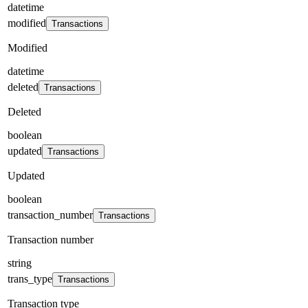
datetime
modified
Transactions
Modified
datetime
deleted
Transactions
Deleted
boolean
updated
Transactions
Updated
boolean
transaction_number
Transactions
Transaction number
string
trans_type
Transactions
Transaction type