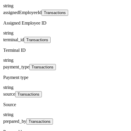
string
assignedEmployeeId
Transactions
Assigned Employee ID
string
terminal_id
Transactions
Terminal ID
string
payment_type
Transactions
Payment type
string
source
Transactions
Source
string
prepared_by
Transactions