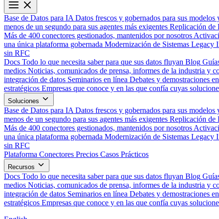
Base de Datos para IA
Datos frescos y gobernados para sus modelos 
menos de un segundo para sus agentes más exigentes
Replicación de 
Más de 400 conectores gestionados, mantenidos por nosotros
Activac
una única plataforma gobernada
Modernización de Sistemas Legacy
sin RFC
Docs
Todo lo que necesita saber para que sus datos fluyan
Blog
Guías
medios
Noticias, comunicados de prensa, informes de la industria y co
integración de datos
Seminarios en línea
Debates y demostraciones en 
estratégicos
Empresas que conoce y en las que confía cuyas solucione
Soluciones
Base de Datos para IA
Datos frescos y gobernados para sus modelos 
menos de un segundo para sus agentes más exigentes
Replicación de 
Más de 400 conectores gestionados, mantenidos por nosotros
Activac
una única plataforma gobernada
Modernización de Sistemas Legacy
sin RFC
Plataforma
Conectores
Precios
Casos Prácticos
Recursos
Docs
Todo lo que necesita saber para que sus datos fluyan
Blog
Guías
medios
Noticias, comunicados de prensa, informes de la industria y co
integración de datos
Seminarios en línea
Debates y demostraciones en 
estratégicos
Empresas que conoce y en las que confía cuyas solucione