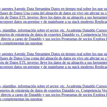
y agentes
Agentic Data Streaming
Datos en tiempo real sobre los que s
Bases de Datos
Una copia del almacén de datos en vivo sin afectar su 
ión de Datos
ETL inverso: lleve los datos de su almacén a sus herrami
Incorpore datos on-premise y de mainframe a su stack moderno
Replica
, plantillas, información sobre el sector, etc.
Academia Dataddo
Cursos
nsejos de estrategia de datos de expertos
Dataddo vs. Competencia
Vea
directo a cargo de Dataddo y sus socios
Programas de socios
Explora 
s complementan las nuestras
y agentes
Agentic Data Streaming
Datos en tiempo real sobre los que s
Bases de Datos
Una copia del almacén de datos en vivo sin afectar su 
ión de Datos
ETL inverso: lleve los datos de su almacén a sus herrami
Incorpore datos on-premise y de mainframe a su stack moderno
Replica
, plantillas, información sobre el sector, etc.
Academia Dataddo
Cursos
nsejos de estrategia de datos de expertos
Dataddo vs. Competencia
Vea
directo a cargo de Dataddo y sus socios
Programas de socios
Explora 
s complementan las nuestras