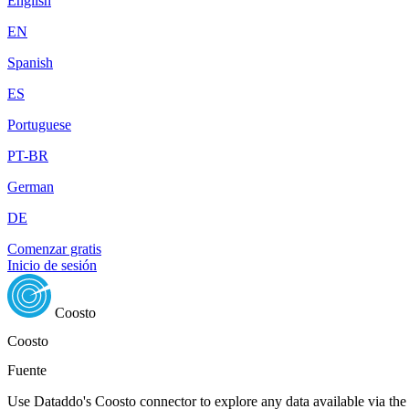
English
EN
Spanish
ES
Portuguese
PT-BR
German
DE
Comenzar gratis
Inicio de sesión
Coosto
Coosto
Fuente
Use Dataddo's Coosto connector to explore any data available via the 