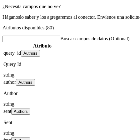
¿Necesita campos que no ve?
Háganoslo saber y los agregaremos al conector. Envíenos una solicit
Atributos disponibles (80)
Buscar campos de datos
(Optional)
Atributo
query_id
Authors
Query Id
string
author
Authors
Author
string
sent
Authors
Sent
string