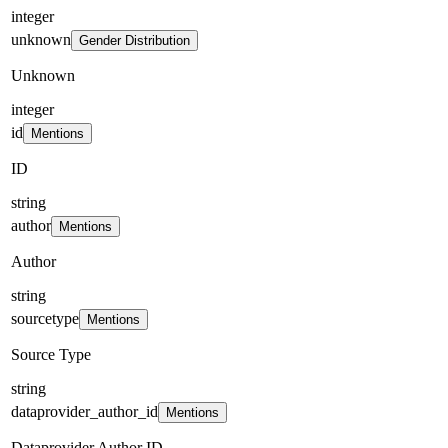
integer
unknown
Gender Distribution
Unknown
integer
id
Mentions
ID
string
author
Mentions
Author
string
sourcetype
Mentions
Source Type
string
dataprovider_author_id
Mentions
Dataprovider Author ID