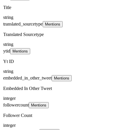
Title
string
translated_sourcetype
Mentions
Translated Sourcetype
string
ytid
Mentions
Yt ID
string
embedded_in_other_tweet
Mentions
Embedded In Other Tweet
integer
followercount
Mentions
Follower Count
integer