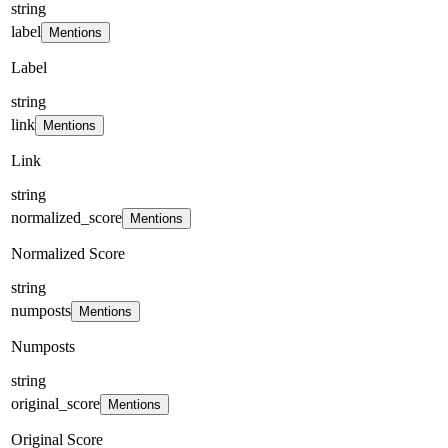
string
label
Mentions
Label
string
link
Mentions
Link
string
normalized_score
Mentions
Normalized Score
string
numposts
Mentions
Numposts
string
original_score
Mentions
Original Score