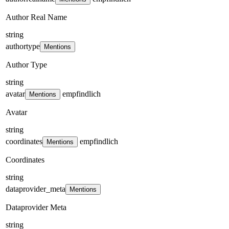
Author Real Name
string
authortype
Mentions
Author Type
string
avatar
empfindlich
Mentions
Avatar
string
coordinates
empfindlich
Mentions
Coordinates
string
dataprovider_meta
Mentions
Dataprovider Meta
string