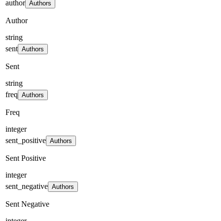
author
Authors
Author
string
sent
Authors
Sent
string
freq
Authors
Freq
integer
sent_positive
Authors
Sent Positive
integer
sent_negative
Authors
Sent Negative
integer