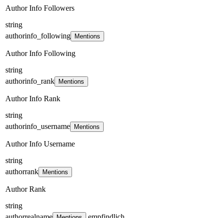
Author Info Followers
string
authorinfo_following
Mentions
Author Info Following
string
authorinfo_rank
Mentions
Author Info Rank
string
authorinfo_username
Mentions
Author Info Username
string
authorrank
Mentions
Author Rank
string
authorrealname
empfindlich
Mentions