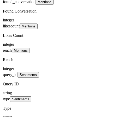
found_conversation
Mentions
Found Conversation
integer
likescount
Mentions
Likes Count
integer
reach
Mentions
Reach
integer
query_id
Sentiments
Query ID
string
type
Sentiments
Type