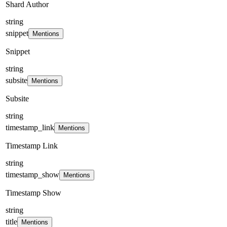
Shard Author
string
snippet
Mentions
Snippet
string
subsite
Mentions
Subsite
string
timestamp_link
Mentions
Timestamp Link
string
timestamp_show
Mentions
Timestamp Show
string
title
Mentions