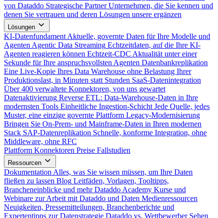
von Dataddo
Strategische Partner
Unternehmen, die Sie kennen und
denen Sie vertrauen und deren Lösungen unsere ergänzen
Lösungen
KI-Datenfundament
Aktuelle, governte Daten für Ihre Modelle und
Agenten
Agentic Data Streaming
Echtzeitdaten, auf die Ihre KI-
Agenten reagieren können
Echtzeit-CDC
Aktualität unter einer
Sekunde für Ihre anspruchsvollsten Agenten
Datenbankreplikation
Eine Live-Kopie Ihres Data Warehouse ohne Belastung Ihrer
Produktionslast, in Minuten statt Stunden
SaaS-Datenintegration
Über 400 verwaltete Konnektoren, von uns gewartet
Datenaktivierung
Reverse ETL: Data-Warehouse-Daten in Ihre
modernsten Tools
Einheitliche Ingestion-Schicht
Jede Quelle, jedes
Muster, eine einzige governte Plattform
Legacy-Modernisierung
Bringen Sie On-Prem- und Mainframe-Daten in Ihren modernen
Stack
SAP-Datenreplikation
Schnelle, konforme Integration, ohne
Middleware, ohne RFC
Plattform
Konnektoren
Preise
Fallstudien
Ressourcen
Dokumentation
Alles, was Sie wissen müssen, um Ihre Daten
fließen zu lassen
Blog
Leitfäden, Vorlagen, Tooltipps,
Brancheneinblicke und mehr
Dataddo Academy
Kurse und
Webinare zur Arbeit mit Dataddo und Daten
Medienressourcen
Neuigkeiten, Pressemitteilungen, Branchenberichte und
Expertentipps zur Datenstrategie
Dataddo vs. Wettbewerber
Sehen