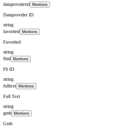
dataproviderid
Mentions
Dataprovider ID
string
favorited
Mentions
Favorited
string
fbid
Mentions
Fb ID
string
fulltext
Mentions
Full Text
string
gmb
Mentions
Gmb