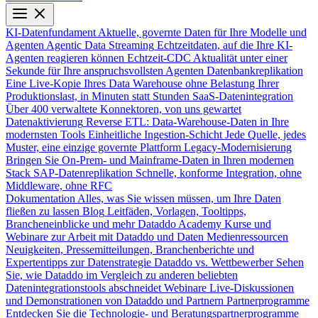
KI-Datenfundament
Aktuelle, governte Daten für Ihre Modelle und
Agenten
Agentic Data Streaming
Echtzeitdaten, auf die Ihre KI-
Agenten reagieren können
Echtzeit-CDC
Aktualität unter einer
Sekunde für Ihre anspruchsvollsten Agenten
Datenbankreplikation
Eine Live-Kopie Ihres Data Warehouse ohne Belastung Ihrer
Produktionslast, in Minuten statt Stunden
SaaS-Datenintegration
Über 400 verwaltete Konnektoren, von uns gewartet
Datenaktivierung
Reverse ETL: Data-Warehouse-Daten in Ihre
modernsten Tools
Einheitliche Ingestion-Schicht
Jede Quelle, jedes
Muster, eine einzige governte Plattform
Legacy-Modernisierung
Bringen Sie On-Prem- und Mainframe-Daten in Ihren modernen
Stack
SAP-Datenreplikation
Schnelle, konforme Integration, ohne
Middleware, ohne RFC
Dokumentation
Alles, was Sie wissen müssen, um Ihre Daten
fließen zu lassen
Blog
Leitfäden, Vorlagen, Tooltipps,
Brancheneinblicke und mehr
Dataddo Academy
Kurse und
Webinare zur Arbeit mit Dataddo und Daten
Medienressourcen
Neuigkeiten, Pressemitteilungen, Branchenberichte und
Expertentipps zur Datenstrategie
Dataddo vs. Wettbewerber
Sehen
Sie, wie Dataddo im Vergleich zu anderen beliebten
Datenintegrationstools abschneidet
Webinare
Live-Diskussionen
und Demonstrationen von Dataddo und Partnern
Partnerprogramme
Entdecken Sie die Technologie- und Beratungspartnerprogramme