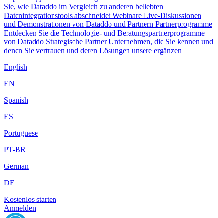
Sie, wie Dataddo im Vergleich zu anderen beliebten
Datenintegrationstools abschneidet
Webinare
Live-Diskussionen
und Demonstrationen von Dataddo und Partnern
Partnerprogramme
Entdecken Sie die Technologie- und Beratungspartnerprogramme
von Dataddo
Strategische Partner
Unternehmen, die Sie kennen und
denen Sie vertrauen und deren Lösungen unsere ergänzen
English
EN
Spanish
ES
Portuguese
PT-BR
German
DE
Kostenlos starten
Anmelden