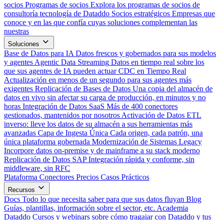
socios
Programas de socios
Explora los programas de socios de
consultoría tecnología de Dataddo
Socios estratégicos
Empresas que
conoce y en las que confía cuyas soluciones complementan las
nuestras
Soluciones
Base de Datos para IA
Datos frescos y gobernados para sus modelos
y agentes
Agentic Data Streaming
Datos en tiempo real sobre los
que sus agentes de IA pueden actuar
CDC en Tiempo Real
Actualización en menos de un segundo para sus agentes más
exigentes
Replicación de Bases de Datos
Una copia del almacén de
datos en vivo sin afectar su carga de producción, en minutos y no
horas
Integración de Datos SaaS
Más de 400 conectores
gestionados, mantenidos por nosotros
Activación de Datos
ETL
inverso: lleve los datos de su almacén a sus herramientas más
avanzadas
Capa de Ingesta Única
Cada origen, cada patrón, una
única plataforma gobernada
Modernización de Sistemas Legacy
Incorpore datos on-premise y de mainframe a su stack moderno
Replicación de Datos SAP
Integración rápida y conforme, sin
middleware, sin RFC
Plataforma
Conectores
Precios
Casos Prácticos
Recursos
Docs
Todo lo que necesita saber para que sus datos fluyan
Blog
Guías, plantillas, información sobre el sector, etc.
Academia
Dataddo
Cursos y webinars sobre cómo tragajar con Dataddo y tus