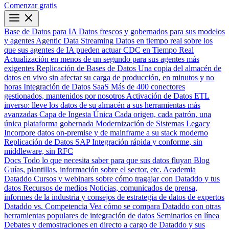
Comenzar gratis
Base de Datos para IA
Datos frescos y gobernados para sus modelos
y agentes
Agentic Data Streaming
Datos en tiempo real sobre los
que sus agentes de IA pueden actuar
CDC en Tiempo Real
Actualización en menos de un segundo para sus agentes más
exigentes
Replicación de Bases de Datos
Una copia del almacén de
datos en vivo sin afectar su carga de producción, en minutos y no
horas
Integración de Datos SaaS
Más de 400 conectores
gestionados, mantenidos por nosotros
Activación de Datos
ETL
inverso: lleve los datos de su almacén a sus herramientas más
avanzadas
Capa de Ingesta Única
Cada origen, cada patrón, una
única plataforma gobernada
Modernización de Sistemas Legacy
Incorpore datos on-premise y de mainframe a su stack moderno
Replicación de Datos SAP
Integración rápida y conforme, sin
middleware, sin RFC
Docs
Todo lo que necesita saber para que sus datos fluyan
Blog
Guías, plantillas, información sobre el sector, etc.
Academia
Dataddo
Cursos y webinars sobre cómo tragajar con Dataddo y tus
datos
Recursos de medios
Noticias, comunicados de prensa,
informes de la industria y consejos de estrategia de datos de expertos
Dataddo vs. Competencia
Vea cómo se compara Dataddo con otras
herramientas populares de integración de datos
Seminarios en línea
Debates y demostraciones en directo a cargo de Dataddo y sus