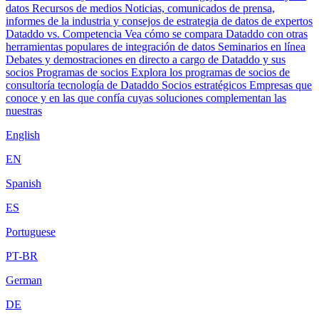
datos
Recursos de medios
Noticias, comunicados de prensa,
informes de la industria y consejos de estrategia de datos de expertos
Dataddo vs. Competencia
Vea cómo se compara Dataddo con otras
herramientas populares de integración de datos
Seminarios en línea
Debates y demostraciones en directo a cargo de Dataddo y sus
socios
Programas de socios
Explora los programas de socios de
consultoría tecnología de Dataddo
Socios estratégicos
Empresas que
conoce y en las que confía cuyas soluciones complementan las
nuestras
English
EN
Spanish
ES
Portuguese
PT-BR
German
DE