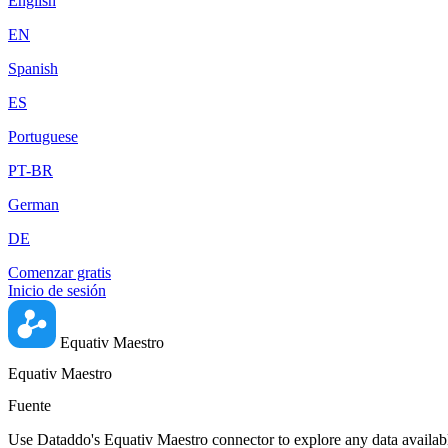
English
EN
Spanish
ES
Portuguese
PT-BR
German
DE
Comenzar gratis
Inicio de sesión
Equativ Maestro
Equativ Maestro
Fuente
Use Dataddo's Equativ Maestro connector to explore any data availabl