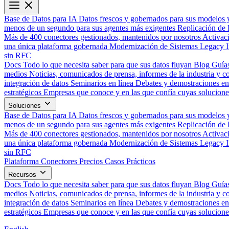
Base de Datos para IA
Datos frescos y gobernados para sus modelos 
menos de un segundo para sus agentes más exigentes
Replicación de 
Más de 400 conectores gestionados, mantenidos por nosotros
Activac
una única plataforma gobernada
Modernización de Sistemas Legacy
sin RFC
Docs
Todo lo que necesita saber para que sus datos fluyan
Blog
Guías
medios
Noticias, comunicados de prensa, informes de la industria y co
integración de datos
Seminarios en línea
Debates y demostraciones en 
estratégicos
Empresas que conoce y en las que confía cuyas solucione
Soluciones
Base de Datos para IA
Datos frescos y gobernados para sus modelos 
menos de un segundo para sus agentes más exigentes
Replicación de 
Más de 400 conectores gestionados, mantenidos por nosotros
Activac
una única plataforma gobernada
Modernización de Sistemas Legacy
sin RFC
Plataforma
Conectores
Precios
Casos Prácticos
Recursos
Docs
Todo lo que necesita saber para que sus datos fluyan
Blog
Guías
medios
Noticias, comunicados de prensa, informes de la industria y co
integración de datos
Seminarios en línea
Debates y demostraciones en 
estratégicos
Empresas que conoce y en las que confía cuyas solucione