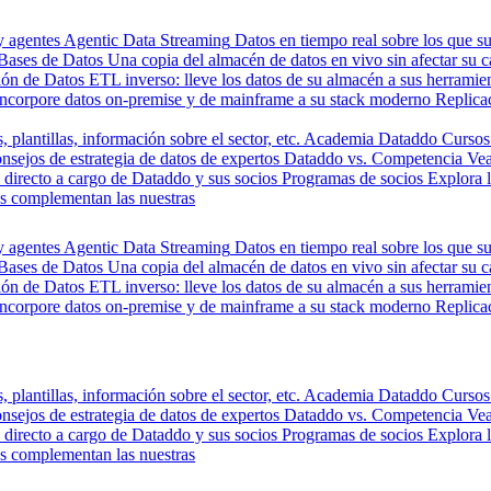
y agentes
Agentic Data Streaming
Datos en tiempo real sobre los que s
Bases de Datos
Una copia del almacén de datos en vivo sin afectar su 
ión de Datos
ETL inverso: lleve los datos de su almacén a sus herrami
Incorpore datos on-premise y de mainframe a su stack moderno
Replica
, plantillas, información sobre el sector, etc.
Academia Dataddo
Cursos
nsejos de estrategia de datos de expertos
Dataddo vs. Competencia
Vea
directo a cargo de Dataddo y sus socios
Programas de socios
Explora 
s complementan las nuestras
y agentes
Agentic Data Streaming
Datos en tiempo real sobre los que s
Bases de Datos
Una copia del almacén de datos en vivo sin afectar su 
ión de Datos
ETL inverso: lleve los datos de su almacén a sus herrami
Incorpore datos on-premise y de mainframe a su stack moderno
Replica
, plantillas, información sobre el sector, etc.
Academia Dataddo
Cursos
nsejos de estrategia de datos de expertos
Dataddo vs. Competencia
Vea
directo a cargo de Dataddo y sus socios
Programas de socios
Explora 
s complementan las nuestras