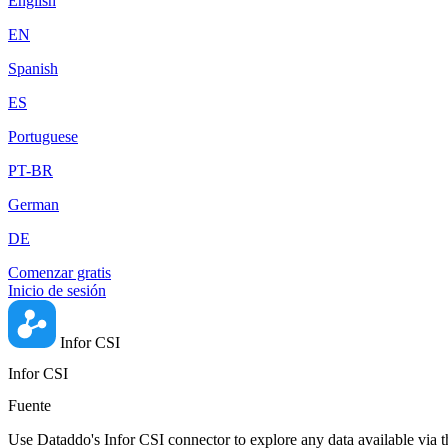
English
EN
Spanish
ES
Portuguese
PT-BR
German
DE
Comenzar gratis
Inicio de sesión
Infor CSI
Infor CSI
Fuente
Use Dataddo's Infor CSI connector to explore any data available via th