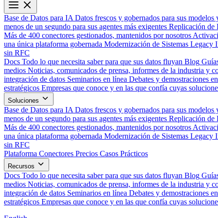
Base de Datos para IA
Datos frescos y gobernados para sus modelos 
menos de un segundo para sus agentes más exigentes
Replicación de 
Más de 400 conectores gestionados, mantenidos por nosotros
Activac
una única plataforma gobernada
Modernización de Sistemas Legacy
sin RFC
Docs
Todo lo que necesita saber para que sus datos fluyan
Blog
Guías
medios
Noticias, comunicados de prensa, informes de la industria y co
integración de datos
Seminarios en línea
Debates y demostraciones en 
estratégicos
Empresas que conoce y en las que confía cuyas solucione
Soluciones
Base de Datos para IA
Datos frescos y gobernados para sus modelos 
menos de un segundo para sus agentes más exigentes
Replicación de 
Más de 400 conectores gestionados, mantenidos por nosotros
Activac
una única plataforma gobernada
Modernización de Sistemas Legacy
sin RFC
Plataforma
Conectores
Precios
Casos Prácticos
Recursos
Docs
Todo lo que necesita saber para que sus datos fluyan
Blog
Guías
medios
Noticias, comunicados de prensa, informes de la industria y co
integración de datos
Seminarios en línea
Debates y demostraciones en 
estratégicos
Empresas que conoce y en las que confía cuyas solucione