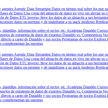
y agentes
Agentic Data Streaming
Datos en tiempo real sobre los que s
Bases de Datos
Una copia del almacén de datos en vivo sin afectar su 
ión de Datos
ETL inverso: lleve los datos de su almacén a sus herrami
Incorpore datos on-premise y de mainframe a su stack moderno
Replica
, plantillas, información sobre el sector, etc.
Academia Dataddo
Cursos
nsejos de estrategia de datos de expertos
Dataddo vs. Competencia
Vea
directo a cargo de Dataddo y sus socios
Programas de socios
Explora 
s complementan las nuestras
y agentes
Agentic Data Streaming
Datos en tiempo real sobre los que s
Bases de Datos
Una copia del almacén de datos en vivo sin afectar su 
ión de Datos
ETL inverso: lleve los datos de su almacén a sus herrami
Incorpore datos on-premise y de mainframe a su stack moderno
Replica
, plantillas, información sobre el sector, etc.
Academia Dataddo
Cursos
nsejos de estrategia de datos de expertos
Dataddo vs. Competencia
Vea
directo a cargo de Dataddo y sus socios
Programas de socios
Explora 
s complementan las nuestras