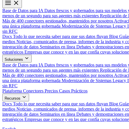
Base de Datos para IA
Datos frescos y gobernados para sus modelos 
menos de un segundo para sus agentes más exigentes
Replicación de 
Más de 400 conectores gestionados, mantenidos por nosotros
Activac
una única plataforma gobernada
Modernización de Sistemas Legacy
sin RFC
Docs
Todo lo que necesita saber para que sus datos fluyan
Blog
Guías
medios
Noticias, comunicados de prensa, informes de la industria y co
integración de datos
Seminarios en línea
Debates y demostraciones en 
estratégicos
Empresas que conoce y en las que confía cuyas solucione
Soluciones
Base de Datos para IA
Datos frescos y gobernados para sus modelos 
menos de un segundo para sus agentes más exigentes
Replicación de 
Más de 400 conectores gestionados, mantenidos por nosotros
Activac
una única plataforma gobernada
Modernización de Sistemas Legacy
sin RFC
Plataforma
Conectores
Precios
Casos Prácticos
Recursos
Docs
Todo lo que necesita saber para que sus datos fluyan
Blog
Guías
medios
Noticias, comunicados de prensa, informes de la industria y co
integración de datos
Seminarios en línea
Debates y demostraciones en 
estratégicos
Empresas que conoce y en las que confía cuyas solucione