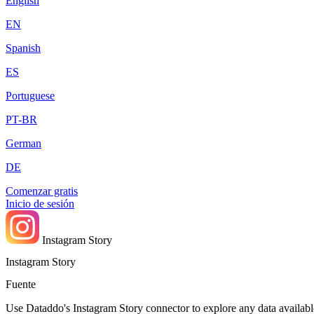
English
EN
Spanish
ES
Portuguese
PT-BR
German
DE
Comenzar gratis
Inicio de sesión
Instagram Story
Instagram Story
Fuente
Use Dataddo's Instagram Story connector to explore any data available