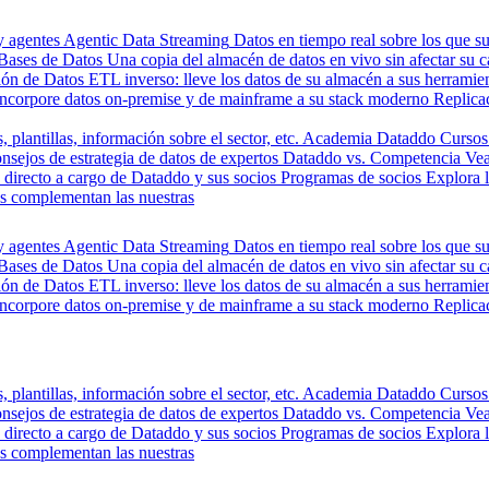
y agentes
Agentic Data Streaming
Datos en tiempo real sobre los que s
Bases de Datos
Una copia del almacén de datos en vivo sin afectar su 
ión de Datos
ETL inverso: lleve los datos de su almacén a sus herrami
Incorpore datos on-premise y de mainframe a su stack moderno
Replica
, plantillas, información sobre el sector, etc.
Academia Dataddo
Cursos
nsejos de estrategia de datos de expertos
Dataddo vs. Competencia
Vea
directo a cargo de Dataddo y sus socios
Programas de socios
Explora 
s complementan las nuestras
y agentes
Agentic Data Streaming
Datos en tiempo real sobre los que s
Bases de Datos
Una copia del almacén de datos en vivo sin afectar su 
ión de Datos
ETL inverso: lleve los datos de su almacén a sus herrami
Incorpore datos on-premise y de mainframe a su stack moderno
Replica
, plantillas, información sobre el sector, etc.
Academia Dataddo
Cursos
nsejos de estrategia de datos de expertos
Dataddo vs. Competencia
Vea
directo a cargo de Dataddo y sus socios
Programas de socios
Explora 
s complementan las nuestras