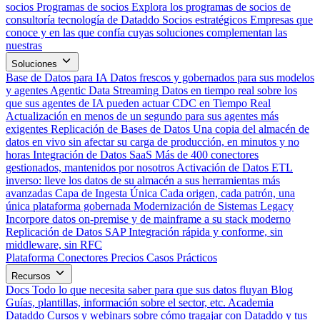
socios
Programas de socios
Explora los programas de socios de
consultoría tecnología de Dataddo
Socios estratégicos
Empresas que
conoce y en las que confía cuyas soluciones complementan las
nuestras
Soluciones
Base de Datos para IA
Datos frescos y gobernados para sus modelos
y agentes
Agentic Data Streaming
Datos en tiempo real sobre los
que sus agentes de IA pueden actuar
CDC en Tiempo Real
Actualización en menos de un segundo para sus agentes más
exigentes
Replicación de Bases de Datos
Una copia del almacén de
datos en vivo sin afectar su carga de producción, en minutos y no
horas
Integración de Datos SaaS
Más de 400 conectores
gestionados, mantenidos por nosotros
Activación de Datos
ETL
inverso: lleve los datos de su almacén a sus herramientas más
avanzadas
Capa de Ingesta Única
Cada origen, cada patrón, una
única plataforma gobernada
Modernización de Sistemas Legacy
Incorpore datos on-premise y de mainframe a su stack moderno
Replicación de Datos SAP
Integración rápida y conforme, sin
middleware, sin RFC
Plataforma
Conectores
Precios
Casos Prácticos
Recursos
Docs
Todo lo que necesita saber para que sus datos fluyan
Blog
Guías, plantillas, información sobre el sector, etc.
Academia
Dataddo
Cursos y webinars sobre cómo tragajar con Dataddo y tus