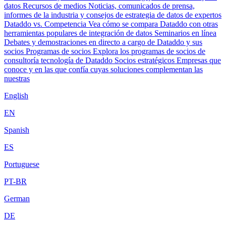
datos
Recursos de medios
Noticias, comunicados de prensa,
informes de la industria y consejos de estrategia de datos de expertos
Dataddo vs. Competencia
Vea cómo se compara Dataddo con otras
herramientas populares de integración de datos
Seminarios en línea
Debates y demostraciones en directo a cargo de Dataddo y sus
socios
Programas de socios
Explora los programas de socios de
consultoría tecnología de Dataddo
Socios estratégicos
Empresas que
conoce y en las que confía cuyas soluciones complementan las
nuestras
English
EN
Spanish
ES
Portuguese
PT-BR
German
DE