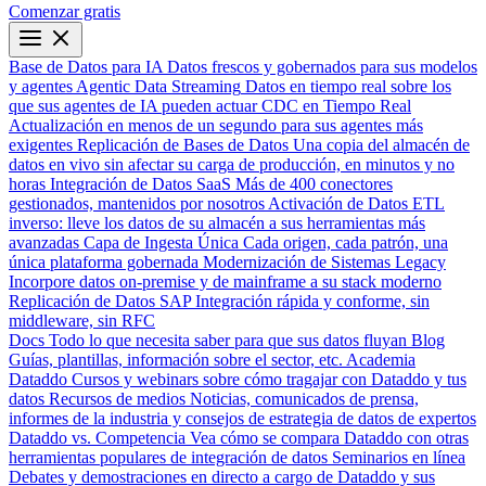
Comenzar gratis
Base de Datos para IA
Datos frescos y gobernados para sus modelos
y agentes
Agentic Data Streaming
Datos en tiempo real sobre los
que sus agentes de IA pueden actuar
CDC en Tiempo Real
Actualización en menos de un segundo para sus agentes más
exigentes
Replicación de Bases de Datos
Una copia del almacén de
datos en vivo sin afectar su carga de producción, en minutos y no
horas
Integración de Datos SaaS
Más de 400 conectores
gestionados, mantenidos por nosotros
Activación de Datos
ETL
inverso: lleve los datos de su almacén a sus herramientas más
avanzadas
Capa de Ingesta Única
Cada origen, cada patrón, una
única plataforma gobernada
Modernización de Sistemas Legacy
Incorpore datos on-premise y de mainframe a su stack moderno
Replicación de Datos SAP
Integración rápida y conforme, sin
middleware, sin RFC
Docs
Todo lo que necesita saber para que sus datos fluyan
Blog
Guías, plantillas, información sobre el sector, etc.
Academia
Dataddo
Cursos y webinars sobre cómo tragajar con Dataddo y tus
datos
Recursos de medios
Noticias, comunicados de prensa,
informes de la industria y consejos de estrategia de datos de expertos
Dataddo vs. Competencia
Vea cómo se compara Dataddo con otras
herramientas populares de integración de datos
Seminarios en línea
Debates y demostraciones en directo a cargo de Dataddo y sus