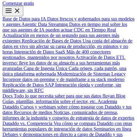
Comenzar gratis
Base de Datos para IA
Datos frescos y gobernados para sus modelos
y agentes
Agentic Data Streaming
Datos en tiempo real sobre los
que sus agentes de IA pueden actuar
CDC en Tiempo Real
Actualización en menos de un segundo para sus agentes más
exigentes
Replicación de Bases de Datos
Una copia del almacén de
datos en vivo sin afectar su carga de producción, en minutos y no
horas
Integración de Datos SaaS
Más de 400 conectores
gestionados, mantenidos por nosotros
Activación de Datos
ETL
inverso: lleve los datos de su almacén a sus herramientas más
avanzadas
Capa de Ingesta Única
Cada origen, cada patrón, una
única plataforma gobernada
Modernización de Sistemas Legacy
Incorpore datos on-premise y de mainframe a su stack moderno
Replicación de Datos SAP
Integración rápida y conforme, sin
middleware, sin RFC
Docs
Todo lo que necesita saber para que sus datos fluyan
Blog
Guías, plantillas, información sobre el sector, etc.
Academia
Dataddo
Cursos y webinars sobre cómo tragajar con Dataddo y tus
datos
Recursos de medios
Noticias, comunicados de prensa,
informes de la industria y consejos de estrategia de datos de expertos
Dataddo vs. Competencia
Vea cómo se compara Dataddo con otras
herramientas populares de integración de datos
Seminarios en línea
Debates y demostraciones en directo a cargo de Dataddo y sus