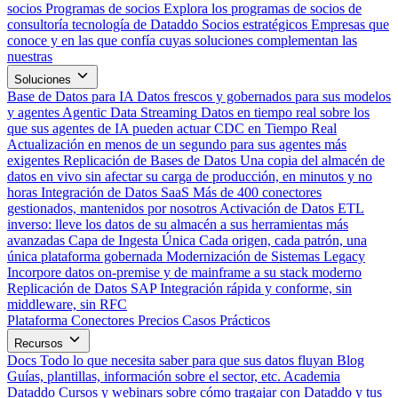
socios
Programas de socios
Explora los programas de socios de
consultoría tecnología de Dataddo
Socios estratégicos
Empresas que
conoce y en las que confía cuyas soluciones complementan las
nuestras
Soluciones
Base de Datos para IA
Datos frescos y gobernados para sus modelos
y agentes
Agentic Data Streaming
Datos en tiempo real sobre los
que sus agentes de IA pueden actuar
CDC en Tiempo Real
Actualización en menos de un segundo para sus agentes más
exigentes
Replicación de Bases de Datos
Una copia del almacén de
datos en vivo sin afectar su carga de producción, en minutos y no
horas
Integración de Datos SaaS
Más de 400 conectores
gestionados, mantenidos por nosotros
Activación de Datos
ETL
inverso: lleve los datos de su almacén a sus herramientas más
avanzadas
Capa de Ingesta Única
Cada origen, cada patrón, una
única plataforma gobernada
Modernización de Sistemas Legacy
Incorpore datos on-premise y de mainframe a su stack moderno
Replicación de Datos SAP
Integración rápida y conforme, sin
middleware, sin RFC
Plataforma
Conectores
Precios
Casos Prácticos
Recursos
Docs
Todo lo que necesita saber para que sus datos fluyan
Blog
Guías, plantillas, información sobre el sector, etc.
Academia
Dataddo
Cursos y webinars sobre cómo tragajar con Dataddo y tus