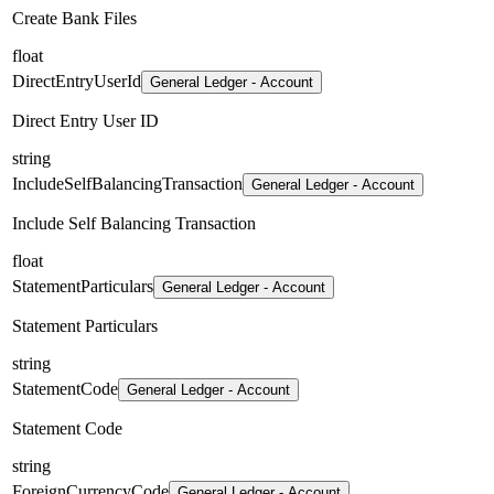
Create Bank Files
float
DirectEntryUserId
General Ledger - Account
Direct Entry User ID
string
IncludeSelfBalancingTransaction
General Ledger - Account
Include Self Balancing Transaction
float
StatementParticulars
General Ledger - Account
Statement Particulars
string
StatementCode
General Ledger - Account
Statement Code
string
ForeignCurrencyCode
General Ledger - Account