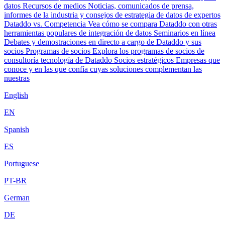
datos
Recursos de medios
Noticias, comunicados de prensa,
informes de la industria y consejos de estrategia de datos de expertos
Dataddo vs. Competencia
Vea cómo se compara Dataddo con otras
herramientas populares de integración de datos
Seminarios en línea
Debates y demostraciones en directo a cargo de Dataddo y sus
socios
Programas de socios
Explora los programas de socios de
consultoría tecnología de Dataddo
Socios estratégicos
Empresas que
conoce y en las que confía cuyas soluciones complementan las
nuestras
English
EN
Spanish
ES
Portuguese
PT-BR
German
DE