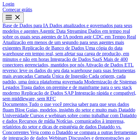
Login
Começar grátis
Base de Dados para IA
Dados atualizados e governados para seus
modelos e agentes
Agentic Data Streaming
Dados em tempo real
sobre os quais seus agentes de IA podem agir
CDC em Tempo Real
Atualização em menos de um segundo para seus agentes mais
exigentes
Replicação de Banco de Dados
Uma cópia do data
warehouse em tempo real, sem afetar sua carga de produção, em
minutos e não em horas
Integração de Dados SaaS
Mais de 400
conectores gerenciados, mantidos por nós
Ativação de Dados
ETL
reverso: leve os dados do seu data warehouse para suas ferramentas
mais avançadas
Camada Única de Ingestão
Cada origem, cada
padrão, uma única plataforma governada
Modernização de Sistemas
Legados
Traga dados on-premise e de mainframe para o seu stack
moderno
Replicação de Dados SAP
Integração rápida e compatível,
sem middleware, sem RFC
Documentos
Tudo o que você precisa saber para que seus dados
fluam
Blog
Guias, modelos, insights do setor e muito mais
Dataddo
Universidade
Cursos e webinars sobre como trabalhar com Dataddo
e dados
Recursos de mídia
Notícias, comunicados à imprensa,
relatórios do setor e dicas de estratégia de dados
Dataddo vs.
Concorrentes
Veja como o Dataddo se compara a outras ferramentas
de integração de dados
Webinars
Discussões e demonstrações ao