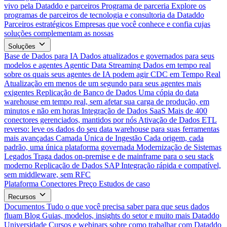
vivo pela Dataddo e parceiros
Programa de parceria
Explore os
programas de parceiros de tecnologia e consultoria da Dataddo
Parceiros estratégicos
Empresas que você conhece e confia cujas
soluções complementam as nossas
Soluções
Base de Dados para IA
Dados atualizados e governados para seus
modelos e agentes
Agentic Data Streaming
Dados em tempo real
sobre os quais seus agentes de IA podem agir
CDC em Tempo Real
Atualização em menos de um segundo para seus agentes mais
exigentes
Replicação de Banco de Dados
Uma cópia do data
warehouse em tempo real, sem afetar sua carga de produção, em
minutos e não em horas
Integração de Dados SaaS
Mais de 400
conectores gerenciados, mantidos por nós
Ativação de Dados
ETL
reverso: leve os dados do seu data warehouse para suas ferramentas
mais avançadas
Camada Única de Ingestão
Cada origem, cada
padrão, uma única plataforma governada
Modernização de Sistemas
Legados
Traga dados on-premise e de mainframe para o seu stack
moderno
Replicação de Dados SAP
Integração rápida e compatível,
sem middleware, sem RFC
Plataforma
Conectores
Preço
Estudos de caso
Recursos
Documentos
Tudo o que você precisa saber para que seus dados
fluam
Blog
Guias, modelos, insights do setor e muito mais
Dataddo
Universidade
Cursos e webinars sobre como trabalhar com Dataddo