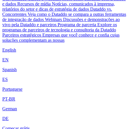
e dados
Recursos de mídia
Notícias, comunicados à imprensa,
relatórios do setor e dicas de estratégia de dados
Dataddo vs.
Concorrentes
Veja como o Dataddo se compara a outras ferramentas
de integração de dados
Webinars
Discussões e demonstrações ao
vivo pela Dataddo e parceiros
Programa de parceria
Explore os
programas de parceiros de tecnologia e consultoria da Dataddo
Parceiros estratégicos
Empresas que você conhece e confia cujas
soluções complementam as nossas
English
EN
Spanish
ES
Portuguese
PT-BR
German
DE
Começar grátis