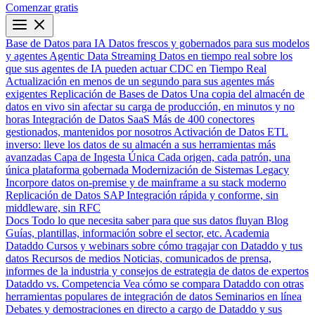
Comenzar gratis
Base de Datos para IA
Datos frescos y gobernados para sus modelos
y agentes
Agentic Data Streaming
Datos en tiempo real sobre los
que sus agentes de IA pueden actuar
CDC en Tiempo Real
Actualización en menos de un segundo para sus agentes más
exigentes
Replicación de Bases de Datos
Una copia del almacén de
datos en vivo sin afectar su carga de producción, en minutos y no
horas
Integración de Datos SaaS
Más de 400 conectores
gestionados, mantenidos por nosotros
Activación de Datos
ETL
inverso: lleve los datos de su almacén a sus herramientas más
avanzadas
Capa de Ingesta Única
Cada origen, cada patrón, una
única plataforma gobernada
Modernización de Sistemas Legacy
Incorpore datos on-premise y de mainframe a su stack moderno
Replicación de Datos SAP
Integración rápida y conforme, sin
middleware, sin RFC
Docs
Todo lo que necesita saber para que sus datos fluyan
Blog
Guías, plantillas, información sobre el sector, etc.
Academia
Dataddo
Cursos y webinars sobre cómo tragajar con Dataddo y tus
datos
Recursos de medios
Noticias, comunicados de prensa,
informes de la industria y consejos de estrategia de datos de expertos
Dataddo vs. Competencia
Vea cómo se compara Dataddo con otras
herramientas populares de integración de datos
Seminarios en línea
Debates y demostraciones en directo a cargo de Dataddo y sus