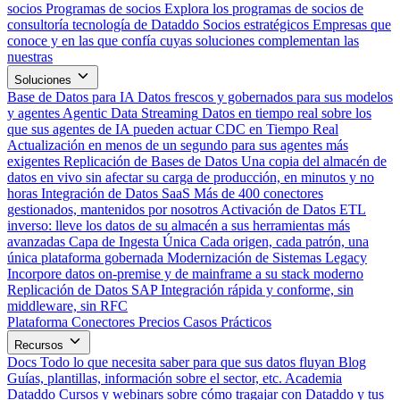
socios
Programas de socios
Explora los programas de socios de
consultoría tecnología de Dataddo
Socios estratégicos
Empresas que
conoce y en las que confía cuyas soluciones complementan las
nuestras
Soluciones
Base de Datos para IA
Datos frescos y gobernados para sus modelos
y agentes
Agentic Data Streaming
Datos en tiempo real sobre los
que sus agentes de IA pueden actuar
CDC en Tiempo Real
Actualización en menos de un segundo para sus agentes más
exigentes
Replicación de Bases de Datos
Una copia del almacén de
datos en vivo sin afectar su carga de producción, en minutos y no
horas
Integración de Datos SaaS
Más de 400 conectores
gestionados, mantenidos por nosotros
Activación de Datos
ETL
inverso: lleve los datos de su almacén a sus herramientas más
avanzadas
Capa de Ingesta Única
Cada origen, cada patrón, una
única plataforma gobernada
Modernización de Sistemas Legacy
Incorpore datos on-premise y de mainframe a su stack moderno
Replicación de Datos SAP
Integración rápida y conforme, sin
middleware, sin RFC
Plataforma
Conectores
Precios
Casos Prácticos
Recursos
Docs
Todo lo que necesita saber para que sus datos fluyan
Blog
Guías, plantillas, información sobre el sector, etc.
Academia
Dataddo
Cursos y webinars sobre cómo tragajar con Dataddo y tus