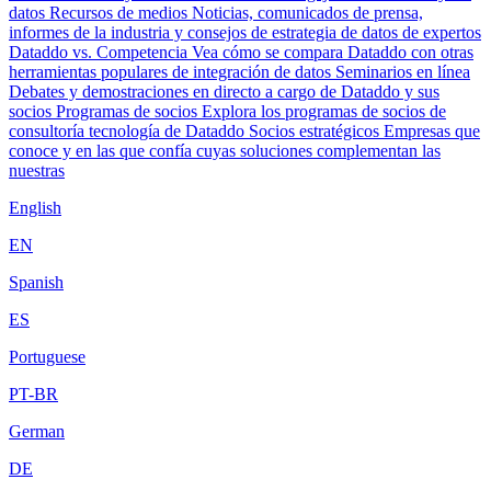
datos
Recursos de medios
Noticias, comunicados de prensa,
informes de la industria y consejos de estrategia de datos de expertos
Dataddo vs. Competencia
Vea cómo se compara Dataddo con otras
herramientas populares de integración de datos
Seminarios en línea
Debates y demostraciones en directo a cargo de Dataddo y sus
socios
Programas de socios
Explora los programas de socios de
consultoría tecnología de Dataddo
Socios estratégicos
Empresas que
conoce y en las que confía cuyas soluciones complementan las
nuestras
English
EN
Spanish
ES
Portuguese
PT-BR
German
DE