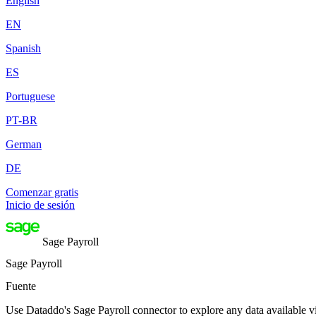
English
EN
Spanish
ES
Portuguese
PT-BR
German
DE
Comenzar gratis
Inicio de sesión
Sage Payroll
Sage Payroll
Fuente
Use Dataddo's Sage Payroll connector to explore any data available vi