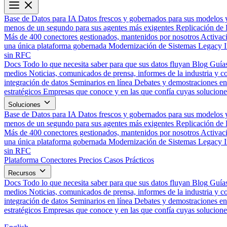
Base de Datos para IA
Datos frescos y gobernados para sus modelos 
menos de un segundo para sus agentes más exigentes
Replicación de 
Más de 400 conectores gestionados, mantenidos por nosotros
Activac
una única plataforma gobernada
Modernización de Sistemas Legacy
sin RFC
Docs
Todo lo que necesita saber para que sus datos fluyan
Blog
Guías
medios
Noticias, comunicados de prensa, informes de la industria y co
integración de datos
Seminarios en línea
Debates y demostraciones en 
estratégicos
Empresas que conoce y en las que confía cuyas solucione
Soluciones
Base de Datos para IA
Datos frescos y gobernados para sus modelos 
menos de un segundo para sus agentes más exigentes
Replicación de 
Más de 400 conectores gestionados, mantenidos por nosotros
Activac
una única plataforma gobernada
Modernización de Sistemas Legacy
sin RFC
Plataforma
Conectores
Precios
Casos Prácticos
Recursos
Docs
Todo lo que necesita saber para que sus datos fluyan
Blog
Guías
medios
Noticias, comunicados de prensa, informes de la industria y co
integración de datos
Seminarios en línea
Debates y demostraciones en 
estratégicos
Empresas que conoce y en las que confía cuyas solucione