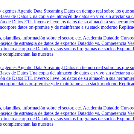
y agentes
Agentic Data Streaming
Datos en tiempo real sobre los que s
Bases de Datos
Una copia del almacén de datos en vivo sin afectar su 
ión de Datos
ETL inverso: lleve los datos de su almacén a sus herrami
Incorpore datos on-premise y de mainframe a su stack moderno
Replica
, plantillas, información sobre el sector, etc.
Academia Dataddo
Cursos
nsejos de estrategia de datos de expertos
Dataddo vs. Competencia
Vea
directo a cargo de Dataddo y sus socios
Programas de socios
Explora 
s complementan las nuestras
y agentes
Agentic Data Streaming
Datos en tiempo real sobre los que s
Bases de Datos
Una copia del almacén de datos en vivo sin afectar su 
ión de Datos
ETL inverso: lleve los datos de su almacén a sus herrami
Incorpore datos on-premise y de mainframe a su stack moderno
Replica
, plantillas, información sobre el sector, etc.
Academia Dataddo
Cursos
nsejos de estrategia de datos de expertos
Dataddo vs. Competencia
Vea
directo a cargo de Dataddo y sus socios
Programas de socios
Explora 
s complementan las nuestras