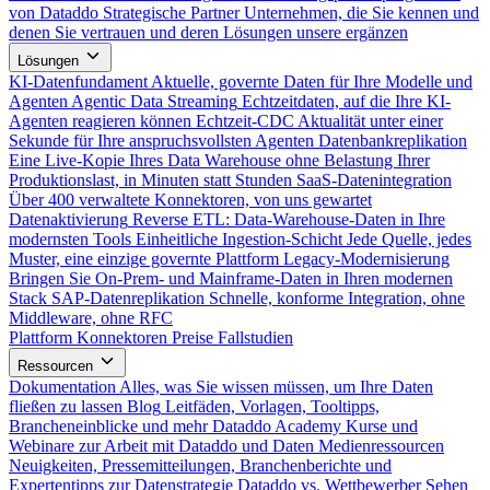
von Dataddo
Strategische Partner
Unternehmen, die Sie kennen und
denen Sie vertrauen und deren Lösungen unsere ergänzen
Lösungen
KI-Datenfundament
Aktuelle, governte Daten für Ihre Modelle und
Agenten
Agentic Data Streaming
Echtzeitdaten, auf die Ihre KI-
Agenten reagieren können
Echtzeit-CDC
Aktualität unter einer
Sekunde für Ihre anspruchsvollsten Agenten
Datenbankreplikation
Eine Live-Kopie Ihres Data Warehouse ohne Belastung Ihrer
Produktionslast, in Minuten statt Stunden
SaaS-Datenintegration
Über 400 verwaltete Konnektoren, von uns gewartet
Datenaktivierung
Reverse ETL: Data-Warehouse-Daten in Ihre
modernsten Tools
Einheitliche Ingestion-Schicht
Jede Quelle, jedes
Muster, eine einzige governte Plattform
Legacy-Modernisierung
Bringen Sie On-Prem- und Mainframe-Daten in Ihren modernen
Stack
SAP-Datenreplikation
Schnelle, konforme Integration, ohne
Middleware, ohne RFC
Plattform
Konnektoren
Preise
Fallstudien
Ressourcen
Dokumentation
Alles, was Sie wissen müssen, um Ihre Daten
fließen zu lassen
Blog
Leitfäden, Vorlagen, Tooltipps,
Brancheneinblicke und mehr
Dataddo Academy
Kurse und
Webinare zur Arbeit mit Dataddo und Daten
Medienressourcen
Neuigkeiten, Pressemitteilungen, Branchenberichte und
Expertentipps zur Datenstrategie
Dataddo vs. Wettbewerber
Sehen