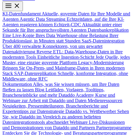
KI-Datenfundament
Aktuelle, governte Daten für Ihre Modelle und
Agenten
Agentic Data Streaming
Echtzeitdaten, auf die Ihre KI-
Agenten reagieren können
Echtzeit-CDC
Aktualität unter einer
Sekunde für Ihre anspruchsvollsten Agenten
Datenbankreplikation
Eine Live-Kopie Ihres Data Warehouse ohne Belastung Ihrer
Produktionslast, in Minuten statt Stunden
SaaS-Datenintegration
Über 400 verwaltete Konnektoren, von uns gewartet
Datenaktivierung
Reverse ETL: Data-Warehouse-Daten in Ihre
modernsten Tools
Einheitliche Ingestion-Schicht
Jede Quelle, jedes
Muster, eine einzige governte Plattform
Legacy-Modernisierung
Bringen Sie On-Prem- und Mainframe-Daten in Ihren modernen
Stack
SAP-Datenreplikation
Schnelle, konforme Integration, ohne
Middleware, ohne RFC
Dokumentation
Alles, was Sie wissen müssen, um Ihre Daten
fließen zu lassen
Blog
Leitfäden, Vorlagen, Tooltipps,
Brancheneinblicke und mehr
Dataddo Academy
Kurse und
Webinare zur Arbeit mit Dataddo und Daten
Medienressourcen
Neuigkeiten, Pressemitteilungen, Branchenberichte und
Expertentipps zur Datenstrategie
Dataddo vs. Wettbewerber
Sehen
Sie, wie Dataddo im Vergleich zu anderen beliebten
Datenintegrationstools abschneidet
Webinare
Live-Diskussionen
und Demonstrationen von Dataddo und Partnern
Partnerprogramme
Entdecken Sie die Technologie- und Beratungspartnerprogramme