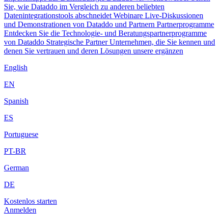
Sie, wie Dataddo im Vergleich zu anderen beliebten
Datenintegrationstools abschneidet
Webinare
Live-Diskussionen
und Demonstrationen von Dataddo und Partnern
Partnerprogramme
Entdecken Sie die Technologie- und Beratungspartnerprogramme
von Dataddo
Strategische Partner
Unternehmen, die Sie kennen und
denen Sie vertrauen und deren Lösungen unsere ergänzen
English
EN
Spanish
ES
Portuguese
PT-BR
German
DE
Kostenlos starten
Anmelden