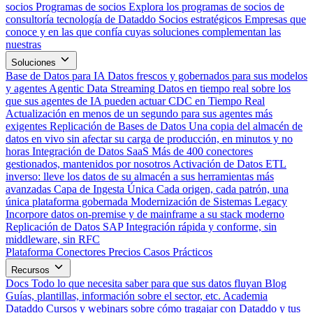
socios
Programas de socios
Explora los programas de socios de
consultoría tecnología de Dataddo
Socios estratégicos
Empresas que
conoce y en las que confía cuyas soluciones complementan las
nuestras
Soluciones
Base de Datos para IA
Datos frescos y gobernados para sus modelos
y agentes
Agentic Data Streaming
Datos en tiempo real sobre los
que sus agentes de IA pueden actuar
CDC en Tiempo Real
Actualización en menos de un segundo para sus agentes más
exigentes
Replicación de Bases de Datos
Una copia del almacén de
datos en vivo sin afectar su carga de producción, en minutos y no
horas
Integración de Datos SaaS
Más de 400 conectores
gestionados, mantenidos por nosotros
Activación de Datos
ETL
inverso: lleve los datos de su almacén a sus herramientas más
avanzadas
Capa de Ingesta Única
Cada origen, cada patrón, una
única plataforma gobernada
Modernización de Sistemas Legacy
Incorpore datos on-premise y de mainframe a su stack moderno
Replicación de Datos SAP
Integración rápida y conforme, sin
middleware, sin RFC
Plataforma
Conectores
Precios
Casos Prácticos
Recursos
Docs
Todo lo que necesita saber para que sus datos fluyan
Blog
Guías, plantillas, información sobre el sector, etc.
Academia
Dataddo
Cursos y webinars sobre cómo tragajar con Dataddo y tus