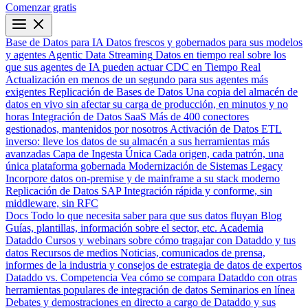
Comenzar gratis
Base de Datos para IA
Datos frescos y gobernados para sus modelos
y agentes
Agentic Data Streaming
Datos en tiempo real sobre los
que sus agentes de IA pueden actuar
CDC en Tiempo Real
Actualización en menos de un segundo para sus agentes más
exigentes
Replicación de Bases de Datos
Una copia del almacén de
datos en vivo sin afectar su carga de producción, en minutos y no
horas
Integración de Datos SaaS
Más de 400 conectores
gestionados, mantenidos por nosotros
Activación de Datos
ETL
inverso: lleve los datos de su almacén a sus herramientas más
avanzadas
Capa de Ingesta Única
Cada origen, cada patrón, una
única plataforma gobernada
Modernización de Sistemas Legacy
Incorpore datos on-premise y de mainframe a su stack moderno
Replicación de Datos SAP
Integración rápida y conforme, sin
middleware, sin RFC
Docs
Todo lo que necesita saber para que sus datos fluyan
Blog
Guías, plantillas, información sobre el sector, etc.
Academia
Dataddo
Cursos y webinars sobre cómo tragajar con Dataddo y tus
datos
Recursos de medios
Noticias, comunicados de prensa,
informes de la industria y consejos de estrategia de datos de expertos
Dataddo vs. Competencia
Vea cómo se compara Dataddo con otras
herramientas populares de integración de datos
Seminarios en línea
Debates y demostraciones en directo a cargo de Dataddo y sus