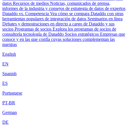
datos
Recursos de medios
Noticias, comunicados de prensa,
informes de la industria y consejos de estrategia de datos de expertos
Dataddo vs. Competencia
Vea cómo se compara Dataddo con otras
herramientas populares de integración de datos
Seminarios en línea
Debates y demostraciones en directo a cargo de Dataddo y sus
socios
Programas de socios
Explora los programas de socios de
consultoría tecnología de Dataddo
Socios estratégicos
Empresas que
conoce y en las que confía cuyas soluciones complementan las
nuestras
English
EN
Spanish
ES
Portuguese
PT-BR
German
DE