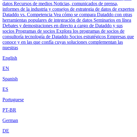
datos
Recursos de medios
Noticias, comunicados de prensa,
informes de la industria y consejos de estrategia de datos de expertos
Dataddo vs. Competencia
Vea cómo se compara Dataddo con otras
herramientas populares de integración de datos
Seminarios en línea
Debates y demostraciones en directo a cargo de Dataddo y sus
socios
Programas de socios
Explora los programas de socios de
consultoría tecnología de Dataddo
Socios estratégicos
Empresas que
conoce y en las que confía cuyas soluciones complementan las
nuestras
English
EN
Spanish
ES
Portuguese
PT-BR
German
DE