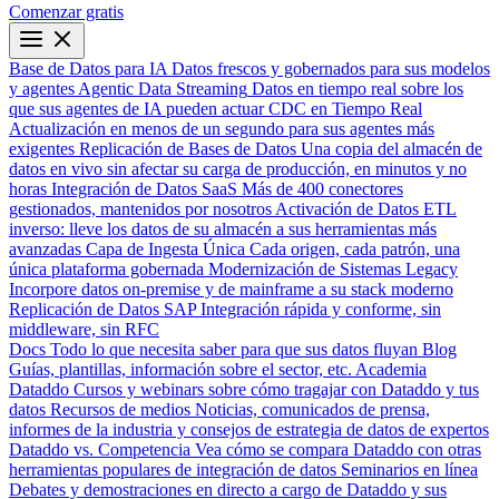
Comenzar gratis
Base de Datos para IA
Datos frescos y gobernados para sus modelos
y agentes
Agentic Data Streaming
Datos en tiempo real sobre los
que sus agentes de IA pueden actuar
CDC en Tiempo Real
Actualización en menos de un segundo para sus agentes más
exigentes
Replicación de Bases de Datos
Una copia del almacén de
datos en vivo sin afectar su carga de producción, en minutos y no
horas
Integración de Datos SaaS
Más de 400 conectores
gestionados, mantenidos por nosotros
Activación de Datos
ETL
inverso: lleve los datos de su almacén a sus herramientas más
avanzadas
Capa de Ingesta Única
Cada origen, cada patrón, una
única plataforma gobernada
Modernización de Sistemas Legacy
Incorpore datos on-premise y de mainframe a su stack moderno
Replicación de Datos SAP
Integración rápida y conforme, sin
middleware, sin RFC
Docs
Todo lo que necesita saber para que sus datos fluyan
Blog
Guías, plantillas, información sobre el sector, etc.
Academia
Dataddo
Cursos y webinars sobre cómo tragajar con Dataddo y tus
datos
Recursos de medios
Noticias, comunicados de prensa,
informes de la industria y consejos de estrategia de datos de expertos
Dataddo vs. Competencia
Vea cómo se compara Dataddo con otras
herramientas populares de integración de datos
Seminarios en línea
Debates y demostraciones en directo a cargo de Dataddo y sus