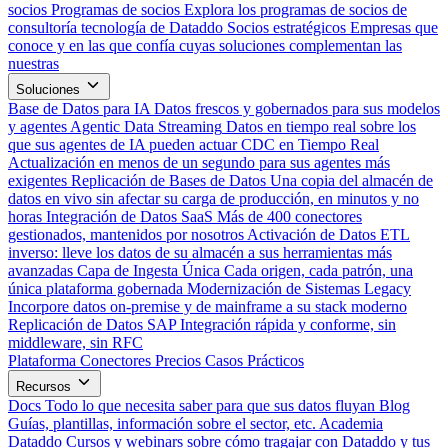
socios
Programas de socios
Explora los programas de socios de
consultoría tecnología de Dataddo
Socios estratégicos
Empresas que
conoce y en las que confía cuyas soluciones complementan las
nuestras
Soluciones
Base de Datos para IA
Datos frescos y gobernados para sus modelos
y agentes
Agentic Data Streaming
Datos en tiempo real sobre los
que sus agentes de IA pueden actuar
CDC en Tiempo Real
Actualización en menos de un segundo para sus agentes más
exigentes
Replicación de Bases de Datos
Una copia del almacén de
datos en vivo sin afectar su carga de producción, en minutos y no
horas
Integración de Datos SaaS
Más de 400 conectores
gestionados, mantenidos por nosotros
Activación de Datos
ETL
inverso: lleve los datos de su almacén a sus herramientas más
avanzadas
Capa de Ingesta Única
Cada origen, cada patrón, una
única plataforma gobernada
Modernización de Sistemas Legacy
Incorpore datos on-premise y de mainframe a su stack moderno
Replicación de Datos SAP
Integración rápida y conforme, sin
middleware, sin RFC
Plataforma
Conectores
Precios
Casos Prácticos
Recursos
Docs
Todo lo que necesita saber para que sus datos fluyan
Blog
Guías, plantillas, información sobre el sector, etc.
Academia
Dataddo
Cursos y webinars sobre cómo tragajar con Dataddo y tus