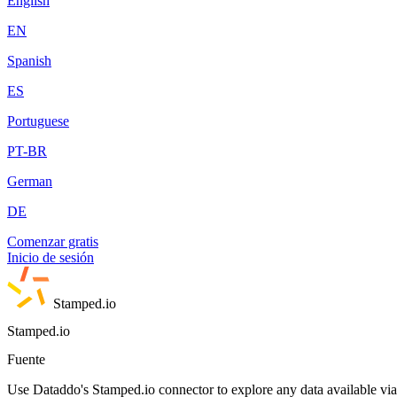
English
EN
Spanish
ES
Portuguese
PT-BR
German
DE
Comenzar gratis
Inicio de sesión
Stamped.io
Stamped.io
Fuente
Use Dataddo's Stamped.io connector to explore any data available via 