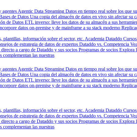
y agentes
Agentic Data Streaming
Datos en tiempo real sobre los que s
Bases de Datos
Una copia del almacén de datos en vivo sin afectar su 
ión de Datos
ETL inverso: lleve los datos de su almacén a sus herrami
Incorpore datos on-premise y de mainframe a su stack moderno
Replica
, plantillas, información sobre el sector, etc.
Academia Dataddo
Cursos
nsejos de estrategia de datos de expertos
Dataddo vs. Competencia
Vea
directo a cargo de Dataddo y sus socios
Programas de socios
Explora 
s complementan las nuestras
y agentes
Agentic Data Streaming
Datos en tiempo real sobre los que s
Bases de Datos
Una copia del almacén de datos en vivo sin afectar su 
ión de Datos
ETL inverso: lleve los datos de su almacén a sus herrami
Incorpore datos on-premise y de mainframe a su stack moderno
Replica
, plantillas, información sobre el sector, etc.
Academia Dataddo
Cursos
nsejos de estrategia de datos de expertos
Dataddo vs. Competencia
Vea
directo a cargo de Dataddo y sus socios
Programas de socios
Explora 
s complementan las nuestras