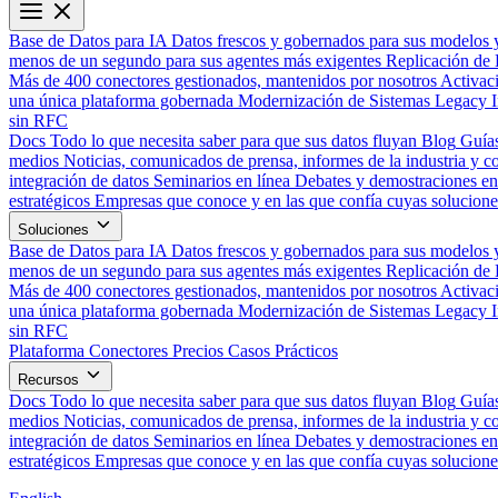
Base de Datos para IA
Datos frescos y gobernados para sus modelos 
menos de un segundo para sus agentes más exigentes
Replicación de 
Más de 400 conectores gestionados, mantenidos por nosotros
Activac
una única plataforma gobernada
Modernización de Sistemas Legacy
sin RFC
Docs
Todo lo que necesita saber para que sus datos fluyan
Blog
Guías
medios
Noticias, comunicados de prensa, informes de la industria y co
integración de datos
Seminarios en línea
Debates y demostraciones en 
estratégicos
Empresas que conoce y en las que confía cuyas solucione
Soluciones
Base de Datos para IA
Datos frescos y gobernados para sus modelos 
menos de un segundo para sus agentes más exigentes
Replicación de 
Más de 400 conectores gestionados, mantenidos por nosotros
Activac
una única plataforma gobernada
Modernización de Sistemas Legacy
sin RFC
Plataforma
Conectores
Precios
Casos Prácticos
Recursos
Docs
Todo lo que necesita saber para que sus datos fluyan
Blog
Guías
medios
Noticias, comunicados de prensa, informes de la industria y co
integración de datos
Seminarios en línea
Debates y demostraciones en 
estratégicos
Empresas que conoce y en las que confía cuyas solucione