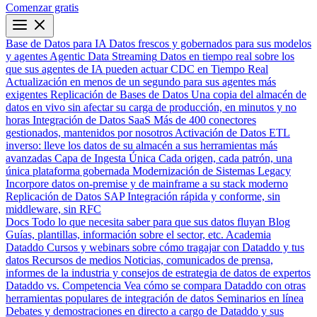
Comenzar gratis
Base de Datos para IA
Datos frescos y gobernados para sus modelos
y agentes
Agentic Data Streaming
Datos en tiempo real sobre los
que sus agentes de IA pueden actuar
CDC en Tiempo Real
Actualización en menos de un segundo para sus agentes más
exigentes
Replicación de Bases de Datos
Una copia del almacén de
datos en vivo sin afectar su carga de producción, en minutos y no
horas
Integración de Datos SaaS
Más de 400 conectores
gestionados, mantenidos por nosotros
Activación de Datos
ETL
inverso: lleve los datos de su almacén a sus herramientas más
avanzadas
Capa de Ingesta Única
Cada origen, cada patrón, una
única plataforma gobernada
Modernización de Sistemas Legacy
Incorpore datos on-premise y de mainframe a su stack moderno
Replicación de Datos SAP
Integración rápida y conforme, sin
middleware, sin RFC
Docs
Todo lo que necesita saber para que sus datos fluyan
Blog
Guías, plantillas, información sobre el sector, etc.
Academia
Dataddo
Cursos y webinars sobre cómo tragajar con Dataddo y tus
datos
Recursos de medios
Noticias, comunicados de prensa,
informes de la industria y consejos de estrategia de datos de expertos
Dataddo vs. Competencia
Vea cómo se compara Dataddo con otras
herramientas populares de integración de datos
Seminarios en línea
Debates y demostraciones en directo a cargo de Dataddo y sus