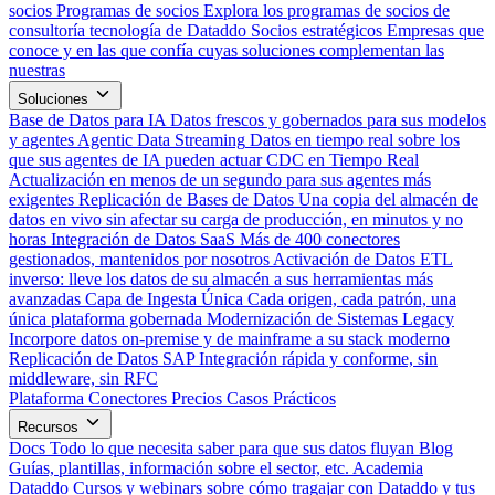
socios
Programas de socios
Explora los programas de socios de
consultoría tecnología de Dataddo
Socios estratégicos
Empresas que
conoce y en las que confía cuyas soluciones complementan las
nuestras
Soluciones
Base de Datos para IA
Datos frescos y gobernados para sus modelos
y agentes
Agentic Data Streaming
Datos en tiempo real sobre los
que sus agentes de IA pueden actuar
CDC en Tiempo Real
Actualización en menos de un segundo para sus agentes más
exigentes
Replicación de Bases de Datos
Una copia del almacén de
datos en vivo sin afectar su carga de producción, en minutos y no
horas
Integración de Datos SaaS
Más de 400 conectores
gestionados, mantenidos por nosotros
Activación de Datos
ETL
inverso: lleve los datos de su almacén a sus herramientas más
avanzadas
Capa de Ingesta Única
Cada origen, cada patrón, una
única plataforma gobernada
Modernización de Sistemas Legacy
Incorpore datos on-premise y de mainframe a su stack moderno
Replicación de Datos SAP
Integración rápida y conforme, sin
middleware, sin RFC
Plataforma
Conectores
Precios
Casos Prácticos
Recursos
Docs
Todo lo que necesita saber para que sus datos fluyan
Blog
Guías, plantillas, información sobre el sector, etc.
Academia
Dataddo
Cursos y webinars sobre cómo tragajar con Dataddo y tus