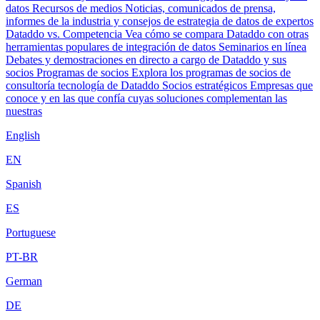
datos
Recursos de medios
Noticias, comunicados de prensa,
informes de la industria y consejos de estrategia de datos de expertos
Dataddo vs. Competencia
Vea cómo se compara Dataddo con otras
herramientas populares de integración de datos
Seminarios en línea
Debates y demostraciones en directo a cargo de Dataddo y sus
socios
Programas de socios
Explora los programas de socios de
consultoría tecnología de Dataddo
Socios estratégicos
Empresas que
conoce y en las que confía cuyas soluciones complementan las
nuestras
English
EN
Spanish
ES
Portuguese
PT-BR
German
DE