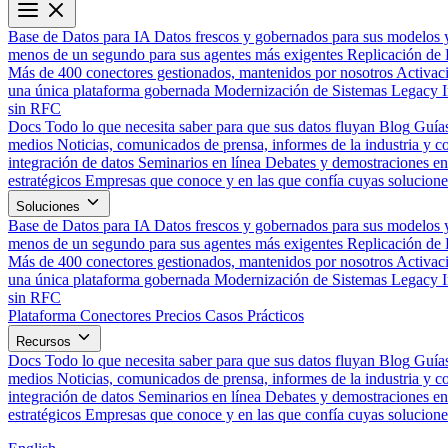
Base de Datos para IA
Datos frescos y gobernados para sus modelos 
menos de un segundo para sus agentes más exigentes
Replicación de 
Más de 400 conectores gestionados, mantenidos por nosotros
Activac
una única plataforma gobernada
Modernización de Sistemas Legacy
sin RFC
Docs
Todo lo que necesita saber para que sus datos fluyan
Blog
Guías
medios
Noticias, comunicados de prensa, informes de la industria y co
integración de datos
Seminarios en línea
Debates y demostraciones en 
estratégicos
Empresas que conoce y en las que confía cuyas solucione
Soluciones
Base de Datos para IA
Datos frescos y gobernados para sus modelos 
menos de un segundo para sus agentes más exigentes
Replicación de 
Más de 400 conectores gestionados, mantenidos por nosotros
Activac
una única plataforma gobernada
Modernización de Sistemas Legacy
sin RFC
Plataforma
Conectores
Precios
Casos Prácticos
Recursos
Docs
Todo lo que necesita saber para que sus datos fluyan
Blog
Guías
medios
Noticias, comunicados de prensa, informes de la industria y co
integración de datos
Seminarios en línea
Debates y demostraciones en 
estratégicos
Empresas que conoce y en las que confía cuyas solucione