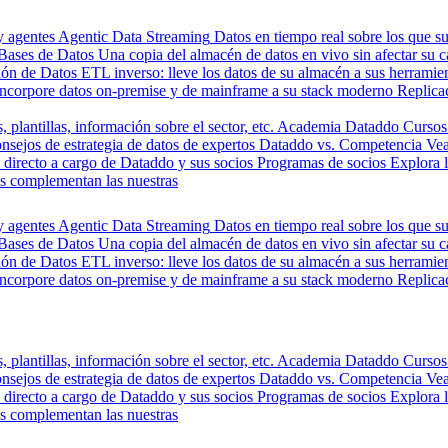
y agentes
Agentic Data Streaming
Datos en tiempo real sobre los que s
Bases de Datos
Una copia del almacén de datos en vivo sin afectar su 
ión de Datos
ETL inverso: lleve los datos de su almacén a sus herrami
Incorpore datos on-premise y de mainframe a su stack moderno
Replica
, plantillas, información sobre el sector, etc.
Academia Dataddo
Cursos
nsejos de estrategia de datos de expertos
Dataddo vs. Competencia
Vea
directo a cargo de Dataddo y sus socios
Programas de socios
Explora 
s complementan las nuestras
y agentes
Agentic Data Streaming
Datos en tiempo real sobre los que s
Bases de Datos
Una copia del almacén de datos en vivo sin afectar su 
ión de Datos
ETL inverso: lleve los datos de su almacén a sus herrami
Incorpore datos on-premise y de mainframe a su stack moderno
Replica
, plantillas, información sobre el sector, etc.
Academia Dataddo
Cursos
nsejos de estrategia de datos de expertos
Dataddo vs. Competencia
Vea
directo a cargo de Dataddo y sus socios
Programas de socios
Explora 
s complementan las nuestras