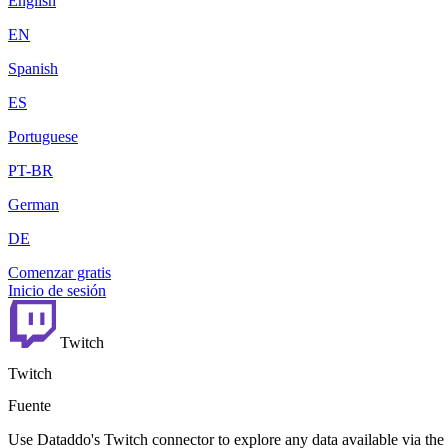
English
EN
Spanish
ES
Portuguese
PT-BR
German
DE
Comenzar gratis
Inicio de sesión
Twitch
Twitch
Fuente
Use Dataddo's Twitch connector to explore any data available via the 