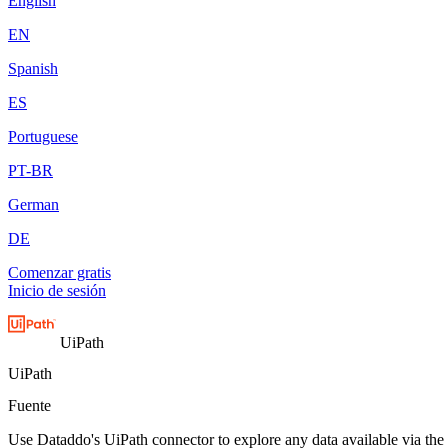
English
EN
Spanish
ES
Portuguese
PT-BR
German
DE
Comenzar gratis
Inicio de sesión
UiPath
UiPath
Fuente
Use Dataddo's UiPath connector to explore any data available via the 