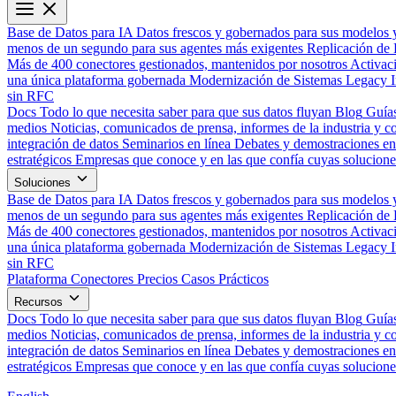
Base de Datos para IA
Datos frescos y gobernados para sus modelos 
menos de un segundo para sus agentes más exigentes
Replicación de 
Más de 400 conectores gestionados, mantenidos por nosotros
Activac
una única plataforma gobernada
Modernización de Sistemas Legacy
sin RFC
Docs
Todo lo que necesita saber para que sus datos fluyan
Blog
Guías
medios
Noticias, comunicados de prensa, informes de la industria y co
integración de datos
Seminarios en línea
Debates y demostraciones en 
estratégicos
Empresas que conoce y en las que confía cuyas solucione
Soluciones
Base de Datos para IA
Datos frescos y gobernados para sus modelos 
menos de un segundo para sus agentes más exigentes
Replicación de 
Más de 400 conectores gestionados, mantenidos por nosotros
Activac
una única plataforma gobernada
Modernización de Sistemas Legacy
sin RFC
Plataforma
Conectores
Precios
Casos Prácticos
Recursos
Docs
Todo lo que necesita saber para que sus datos fluyan
Blog
Guías
medios
Noticias, comunicados de prensa, informes de la industria y co
integración de datos
Seminarios en línea
Debates y demostraciones en 
estratégicos
Empresas que conoce y en las que confía cuyas solucione