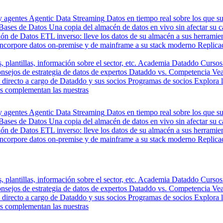
y agentes
Agentic Data Streaming
Datos en tiempo real sobre los que s
Bases de Datos
Una copia del almacén de datos en vivo sin afectar su 
ión de Datos
ETL inverso: lleve los datos de su almacén a sus herrami
Incorpore datos on-premise y de mainframe a su stack moderno
Replica
, plantillas, información sobre el sector, etc.
Academia Dataddo
Cursos
nsejos de estrategia de datos de expertos
Dataddo vs. Competencia
Vea
directo a cargo de Dataddo y sus socios
Programas de socios
Explora 
s complementan las nuestras
y agentes
Agentic Data Streaming
Datos en tiempo real sobre los que s
Bases de Datos
Una copia del almacén de datos en vivo sin afectar su 
ión de Datos
ETL inverso: lleve los datos de su almacén a sus herrami
Incorpore datos on-premise y de mainframe a su stack moderno
Replica
, plantillas, información sobre el sector, etc.
Academia Dataddo
Cursos
nsejos de estrategia de datos de expertos
Dataddo vs. Competencia
Vea
directo a cargo de Dataddo y sus socios
Programas de socios
Explora 
s complementan las nuestras